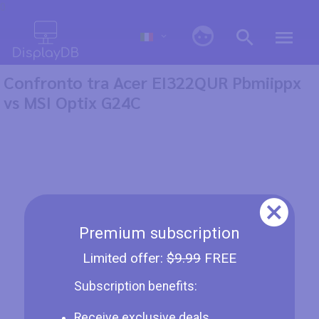
0
Confronto tra Acer EI322QUR Pbmiippx
vs MSI Optix G24C
Premium subscription
Limited offer:
$9.99
FREE
Subscription benefits:
Receive exclusive deals