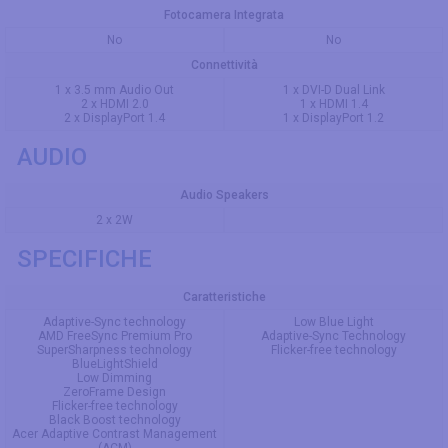
Fotocamera Integrata
No
No
Connettività
1 x 3.5 mm Audio Out
1 x DVI-D Dual Link
2 x HDMI 2.0
1 x HDMI 1.4
2 x DisplayPort 1.4
1 x DisplayPort 1.2
AUDIO
Audio Speakers
2 x 2W
SPECIFICHE
Caratteristiche
Adaptive-Sync technology
Low Blue Light
AMD FreeSync Premium Pro
Adaptive-Sync Technology
SuperSharpness technology
Flicker-free technology
BlueLightShield
Low Dimming
ZeroFrame Design
Flicker-free technology
Black Boost technology
Acer Adaptive Contrast Management