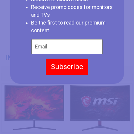
Receive promo codes for monitors
and TVs
Be the first to read our premium
content
INFORMAZIONI GENERALI
Subscribe
Codice Modello
Acer EI322QUR Pbmiippx
MSI Optix G24C