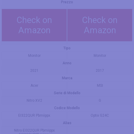
Prezzo
Check on
Check on
Amazon
Amazon
Tipo
Monitor
Monitor
Anno
2021
2017
Marca
Acer
MSI
Serie di Modello
Nitro XV2
G
Codice Modello
EI322QUR Pbmiippx
Optix G24C
Alias
Nitro EI322QUR Pbmiippx