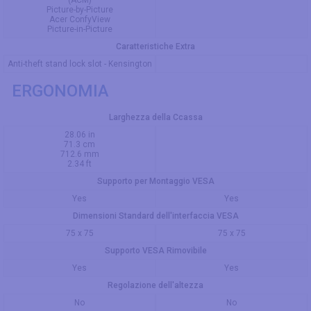
(ACM)
Picture-by-Picture
Acer ConfyView
Picture-in-Picture
Caratteristiche Extra
Anti-theft stand lock slot - Kensington
ERGONOMIA
Larghezza della Ccassa
28.06 in
71.3 cm
712.6 mm
2.34 ft
Supporto per Montaggio VESA
Yes
Yes
Dimensioni Standard dell'interfaccia VESA
75 x 75
75 x 75
Supporto VESA Rimovibile
Yes
Yes
Regolazione dell'altezza
No
No