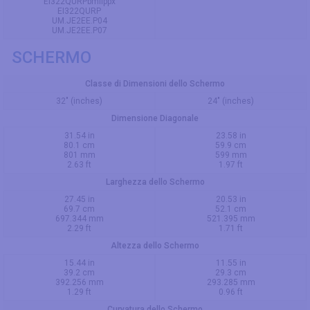
EI322QURPbmiippx
EI322QURP
UM.JE2EE.P04
UM.JE2EE.P07
SCHERMO
Classe di Dimensioni dello Schermo
32" (inches)
24" (inches)
Dimensione Diagonale
31.54 in
23.58 in
80.1 cm
59.9 cm
801 mm
599 mm
2.63 ft
1.97 ft
Larghezza dello Schermo
27.45 in
20.53 in
69.7 cm
52.1 cm
697.344 mm
521.395 mm
2.29 ft
1.71 ft
Altezza dello Schermo
15.44 in
11.55 in
39.2 cm
29.3 cm
392.256 mm
293.285 mm
1.29 ft
0.96 ft
Curvatura dello Schermo