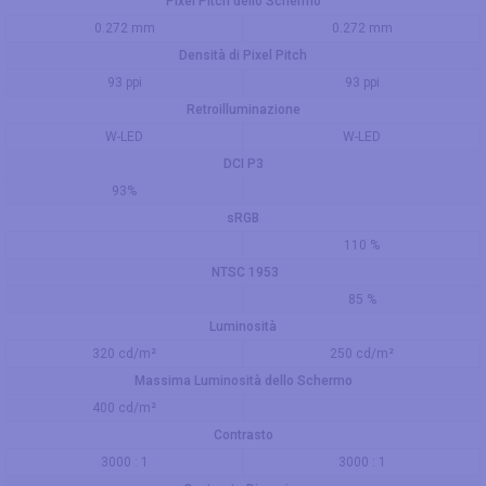
Pixel Pitch dello Schermo
0.272 mm
0.272 mm
Densità di Pixel Pitch
93 ppi
93 ppi
Retroilluminazione
W-LED
W-LED
DCI P3
93%
sRGB
110 %
NTSC 1953
85 %
Luminosità
320 cd/m²
250 cd/m²
Massima Luminosità dello Schermo
400 cd/m²
Contrasto
3000 : 1
3000 : 1