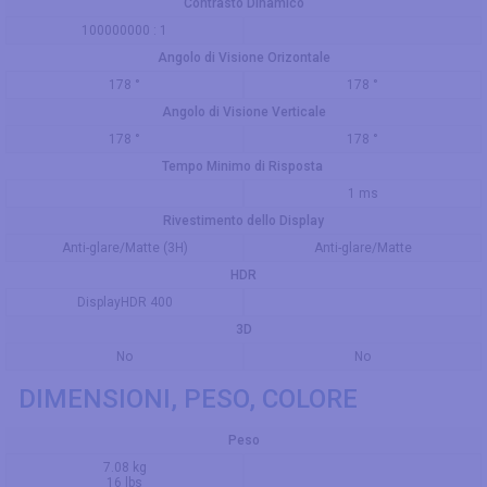
Contrasto Dinamico
100000000 : 1
Angolo di Visione Orizontale
178 °
178 °
Angolo di Visione Verticale
178 °
178 °
Tempo Minimo di Risposta
1 ms
Rivestimento dello Display
Anti-glare/Matte (3H)
Anti-glare/Matte
HDR
DisplayHDR 400
3D
No
No
DIMENSIONI, PESO, COLORE
Peso
7.08 kg
16 lbs