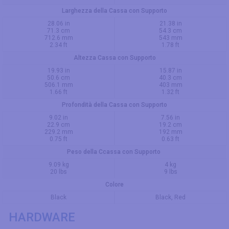
Larghezza della Cassa con Supporto
28.06 in
21.38 in
71.3 cm
54.3 cm
712.6 mm
543 mm
2.34 ft
1.78 ft
Altezza Cassa con Supporto
19.93 in
15.87 in
50.6 cm
40.3 cm
506.1 mm
403 mm
1.66 ft
1.32 ft
Profondità della Cassa con Supporto
9.02 in
7.56 in
22.9 cm
19.2 cm
229.2 mm
192 mm
0.75 ft
0.63 ft
Peso della Ccassa con Supporto
9.09 kg
4 kg
20 lbs
9 lbs
Colore
Black
Black, Red
HARDWARE