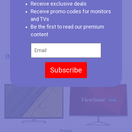
Receive exclusive deals
Receive promo codes for monitors
and TVs
Be the first to read our premium
content
INFORMAZIONI GENERALI
Subscribe
Codice Modello
Acer EB321HQU Bbmidphx
ViewSonic VX3276-mhd
Prezzo