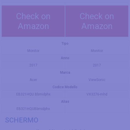
Check on
Check on
Amazon
Amazon
Tipo
Monitor
Monitor
Anno
2017
2017
Marca
Acer
ViewSonic
Codice Modello
EB321HQU Bbmidphx
VX3276-mhd
Alias
EB321HQUBbmidphx
SCHERMO