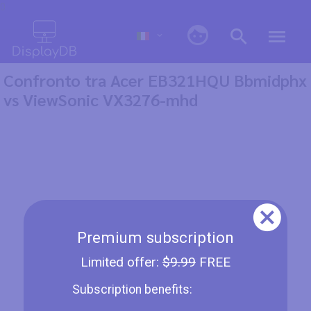
0
Confronto tra Acer EB321HQU Bbmidphx
vs ViewSonic VX3276-mhd
Premium subscription
Limited offer:
$9.99
FREE
Subscription benefits: