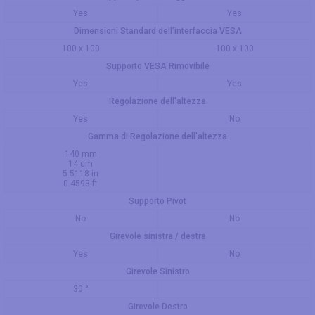
Yes
Yes
Dimensioni Standard dell'interfaccia VESA
100 x 100
100 x 100
Supporto VESA Rimovibile
Yes
Yes
Regolazione dell'altezza
Yes
No
Gamma di Regolazione dell'altezza
140 mm
14 cm
5.5118 in
0.4593 ft
Supporto Pivot
No
No
Girevole sinistra / destra
Yes
No
Girevole Sinistro
30 °
Girevole Destro