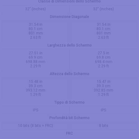
Classe di Dimensioni dello Schermo
32" (inches)
32" (inches)
Dimensione Diagonale
31.54 in
31.54 in
80.1 cm
80.1 cm
801 mm
801 mm
2.63 ft
2.63 ft
Larghezza dello Schermo
27.51 in
27.5 in
69.9 cm
69.8 cm
698.88 mm
698.4 mm
2.29 ft
2.29 ft
Altezza dello Schermo
15.48 in
15.47 in
39.3 cm
39.3 cm
393.12 mm
392.85 mm
1.29 ft
1.29 ft
Tippo di Schermo
IPS
IPS
Profondità bit Schermo
10 bits (8 bits + FRC)
8 bits
FRC