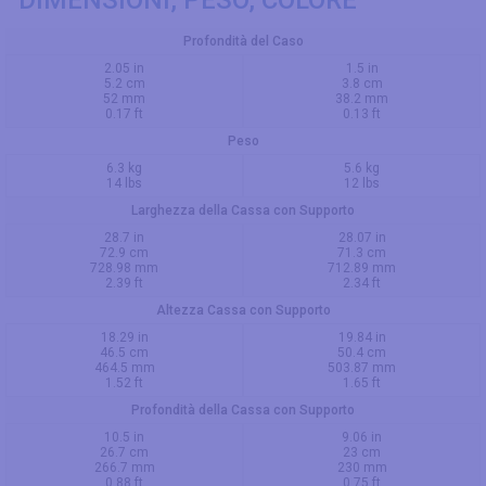
DIMENSIONI, PESO, COLORE
Profondità del Caso
2.05 in
1.5 in
5.2 cm
3.8 cm
52 mm
38.2 mm
0.17 ft
0.13 ft
Peso
6.3 kg
5.6 kg
14 lbs
12 lbs
Larghezza della Cassa con Supporto
28.7 in
28.07 in
72.9 cm
71.3 cm
728.98 mm
712.89 mm
2.39 ft
2.34 ft
Altezza Cassa con Supporto
18.29 in
19.84 in
46.5 cm
50.4 cm
464.5 mm
503.87 mm
1.52 ft
1.65 ft
Profondità della Cassa con Supporto
10.5 in
9.06 in
26.7 cm
23 cm
266.7 mm
230 mm
0.88 ft
0.75 ft