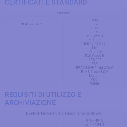
CERTIFICATI E STANDARD
Licenze
CE
BSMI
ENERGY STAR 6.0
CB
CCC
CE EMC
CEL Level 1
cETLus
ENERGY STAR 7.0
ErP
eStandby
FCC Class B
ICES-003
PSE
REACH SVHC List & DoC
RoHS Green BOM
UL/cUL
VCCI
WEEE
REQUISITI DI UTILIZZO E
ARCHIVIAZIONE
Livello di Temperatura di Funzionamento Sicuro
0 °C - 40 °C
32 °F - 104 °F