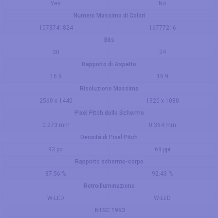
Yes
No
Numero Massimo di Colori
1073741824
16777216
Bits
30
24
Rapporto di Aspetto
16:9
16:9
Risoluzione Massima
2560 x 1440
1920 x 1080
Pixel Pitch dello Schermo
0.273 mm
0.364 mm
Densità di Pixel Pitch
93 ppi
69 ppi
Rapporto schermo-corpo
87.56 %
92.43 %
Retroilluminazione
W-LED
W-LED
NTSC 1953