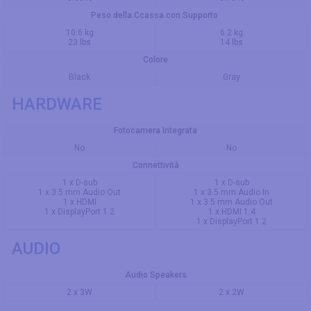
Peso della Ccassa con Supporto
10.6 kg
6.2 kg
23 lbs
14 lbs
Colore
Black
Gray
HARDWARE
Fotocamera Integrata
No
No
Connettività
1 x D-sub
1 x D-sub
1 x 3.5 mm Audio Out
1 x 3.5 mm Audio In
1 x HDMI
1 x 3.5 mm Audio Out
1 x DisplayPort 1.2
1 x HDMI 1.4
1 x DisplayPort 1.2
AUDIO
Audio Speakers
2 x 3W
2 x 2W