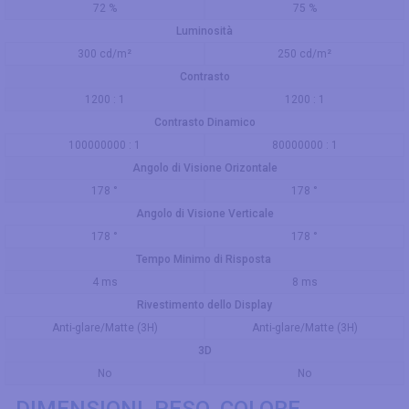
72 %
75 %
Luminosità
300 cd/m²
250 cd/m²
Contrasto
1200 : 1
1200 : 1
Contrasto Dinamico
100000000 : 1
80000000 : 1
Angolo di Visione Orizontale
178 °
178 °
Angolo di Visione Verticale
178 °
178 °
Tempo Minimo di Risposta
4 ms
8 ms
Rivestimento dello Display
Anti-glare/Matte (3H)
Anti-glare/Matte (3H)
3D
No
No