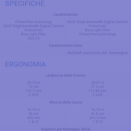
SPECIFICHE
Caratteristiche
Flicker-free technology
HDCP (High-bandwidth Digital Content
HDCP (High-bandwidth Digital Content
Protection)
Protection)
Blue Light Filter
Blue Light Filter
Flicker-free technology
DDC/CI
Caratteristiche Extra
Anti-theft stand lock slot - Kensington
ERGONOMIA
Larghezza della Ccassa
28.73 in
28.07 in
73 cm
71.3 cm
729.7 mm
712.89 mm
2.39 ft
2.34 ft
Altezza della Cassa
16.93 in
16.39 in
43 cm
41.6 cm
430 mm
416.4 mm
1.41 ft
1.37 ft
Supporto per Montaggio VESA