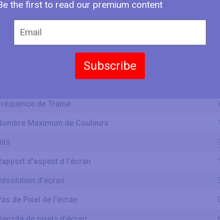
Be the first to read our premium content
Hauteur d'écran
Subscribe
Type d'affichage
Profondeur d'affichage
Fréquence de Trame
Nombre Maximum de Couleurs
its
Rapport d'aspect d l'écran
Résolution d'écran
Pas de Pixel de l'écran
Densité de pixels d'écran