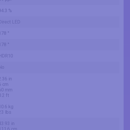
94.3 %
Direct LED
178 °
178 °
HDR10
No
2.36 in
6 cm
60 mm
0.2 ft
10.6 kg
23 lbs
43.93 in
111.6 cm