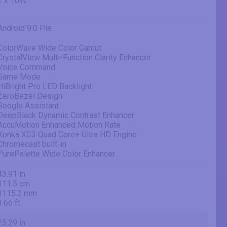
2 x 10W
Android 9.0 Pie
ColorWave Wide Color Gamut
CrystalView Multi-Function Clarity Enhancer
Voice Command
Game Mode
HiBright Pro LED Backlight
ZeroBezel Design
Google Assistant
DeepBlack Dynamic Contrast Enhancer
AccuMotion Enhanced Motion Rate
Konka XC3 Quad Core+ Ultra HD Engine
Chromecast built-in
PurePalette Wide Color Enhancer
43.91 in
111.5 cm
1115.2 mm
3.66 ft
25.29 in