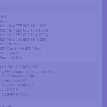
No
LAN
Wi-Fi
802.11a (IEEE 802.11a-1999)
802.11b (IEEE 802.11b-1999)
802.11g (IEEE 802.11g-2003)
802.11n (IEEE 802.11n-2009)
802.11n 5GHz
802.11ac (IEEE 802.11ac)
Wi-Fi Direct
Bluetooth 5.0
4 x HDMI 2.0 (ARC; CEC)
1 x AV Composite In 3.5 mm jack
1 x 3.5 mm Audio Out
1 x Antenna (RF)
1 x Optical Audio Out
3 x USB 2.0
1 x Ethernet RJ45