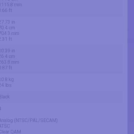
1115.8 mm
3.66 ft
27.73 in
70.4 cm
704.3 mm
2.31 ft
10.39 in
26.4 cm
263.8 mm
0.87 ft
10.8 kg
24 lbs
Black
4
Analog (NTSC/PAL/SECAM)
ATSC
Clear QAM