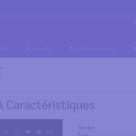
iteur
Nouvelles
Recherche Avancée
es
s.
 Caractéristiques
Marque
Type