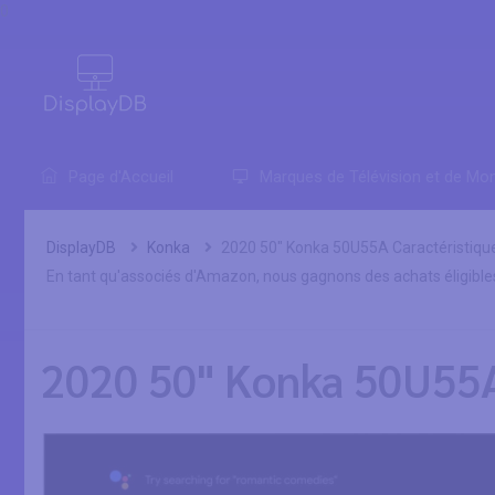
0
Page d'Accueil
Marques de Télévision et de Mon
DisplayDB
Konka
2020 50" Konka 50U55A Caractéristiqu
En tant qu'associés d'Amazon, nous gagnons des achats éligible
2020 50" Konka 50U55A