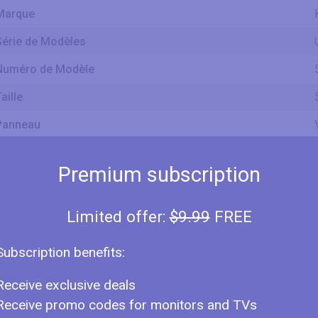
Marque
Série de Modèles
Numéro de Modèle
aille
Panneau
Système Opérateur
Premium subscription
Classe de Taille d'écran
Limited offer:
$9.99
FREE
Taille Diagonale
Subscription benefits:
Receive exclusive deals
Largeur d'écran
Receive promo codes for monitors and TVs