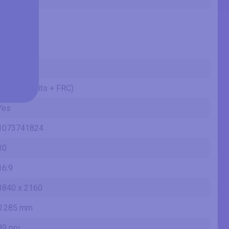
24.27 in
61.6 cm
616.41 mm
2.02 ft
VA
10 bits (8 bits + FRC)
Yes
1073741824
30
16:9
3840 x 2160
0.285 mm
89 ppi