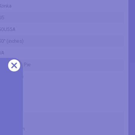
Konka
U5
50U55A
50" (inches)
VA
Android 9.0 Pie
50" (inches)
49.49 in
125.7 cm
1257 mm
4.12 ft
43.14 in
109.6 cm
1095.84 mm
3.6 ft