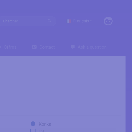
Français
Offres
Contact
Ask a question
Konka
TV