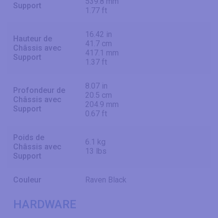
539.8 mm
Support
1.77 ft
16.42 in
Hauteur de
41.7 cm
Châssis avec
417.1 mm
Support
1.37 ft
8.07 in
Profondeur de
20.5 cm
Châssis avec
204.9 mm
Support
0.67 ft
Poids de
6.1 kg
Châssis avec
13 lbs
Support
Couleur
Raven Black
HARDWARE