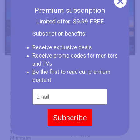
Premium subscription
Limited offer:
$9.99
FREE
Subscription benefits:
Receive exclusive deals
Receive promo codes for monitors
and TVs
Be the first to read our premium
content
Marque
Lenovo
Type
Monitor
Taille
24" (inches)
Subscribe
Panneau
IPS
Fréquence
60 Hz
Temps de Réponse
4 ms
Minimum