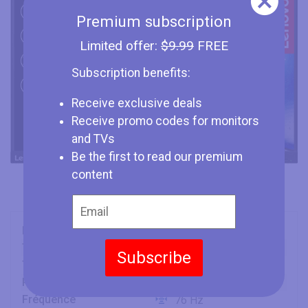
Premium subscription
Limited offer:
$9.99
FREE
Subscription benefits:
Receive exclusive deals
Receive promo codes for monitors
and TVs
Be the first to read our premium
content
Marque
Lenovo
Type
Monitor
Subscribe
Taille
22" (inches)
Panneau
VA
Fréquence
76 Hz