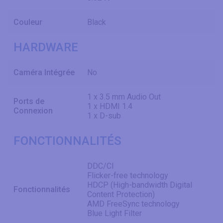
Couleur
Black
HARDWARE
Caméra Intégrée
No
1 x 3.5 mm Audio Out
Ports de
1 x HDMI 1.4
Connexion
1 x D-sub
FONCTIONNALITÉS
DDC/CI
Flicker-free technology
HDCP (High-bandwidth Digital
Fonctionnalités
Content Protection)
AMD FreeSync technology
Blue Light Filter