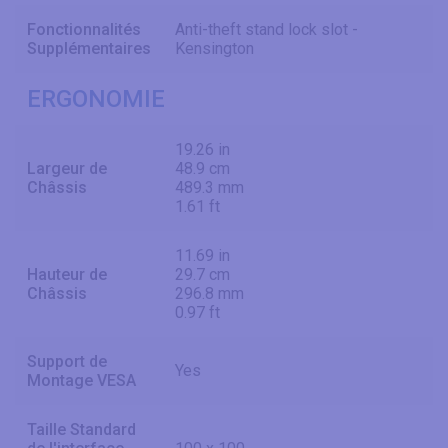
Fonctionnalités
Anti-theft stand lock slot -
Supplémentaires
Kensington
ERGONOMIE
19.26 in
Largeur de
48.9 cm
Châssis
489.3 mm
1.61 ft
11.69 in
Hauteur de
29.7 cm
Châssis
296.8 mm
0.97 ft
Support de
Yes
Montage VESA
Taille Standard