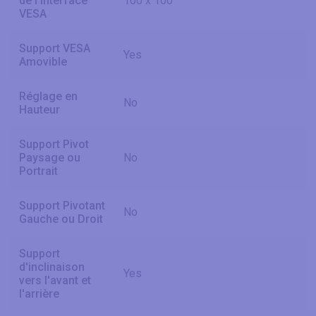
de l'interface
100 x 100
VESA
Support VESA
Yes
Amovible
Réglage en
No
Hauteur
Support Pivot
Paysage ou
No
Portrait
Support Pivotant
No
Gauche ou Droit
Support
d'inclinaison
Yes
vers l'avant et
l'arrière