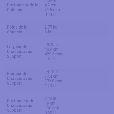
1.63 in
Profondeur de la
4.2 cm
Châssis
41.5 mm
0.14 ft
Poids de la
2.75 kg
Châssis
6 lbs
19.26 in
Largeur de
48.9 cm
Châssis avec
489.3 mm
Support
1.61 ft
14.72 in
Hauteur de
37.4 cm
Châssis avec
373.8 mm
Support
1.23 ft
7.48 in
Profondeur de
19 cm
Châssis avec
190 mm
Support
0.62 ft