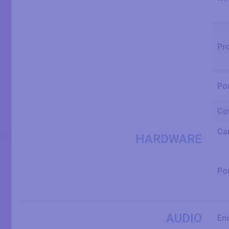
Pr
Po
Co
Ca
HARDWARE
Po
AUDIO
En