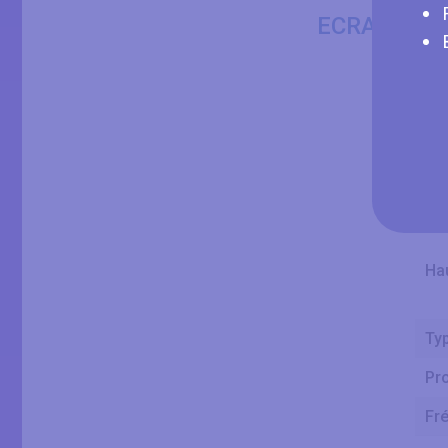
Cla
ECRAN
Tai
La
Ha
Typ
Pr
Fr