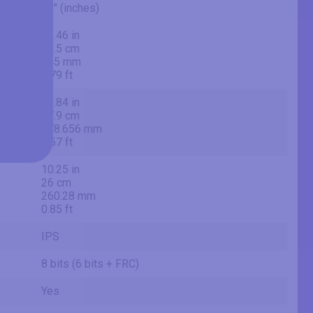
21" (inches)
21.46 in
54.5 cm
545 mm
1.79 ft
18.84 in
47.9 cm
478.656 mm
1.57 ft
10.25 in
26 cm
260.28 mm
0.85 ft
IPS
8 bits (6 bits + FRC)
Yes