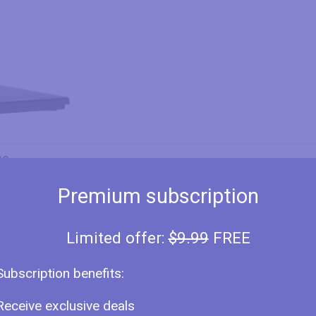
pe
née
Premium subscription
rque
Limited offer:
$9.99
FREE
méro de Modèle
lle
Subscription benefits:
nneau
Receive exclusive deals