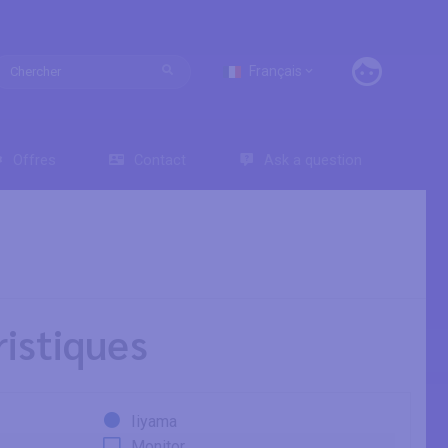
Français
Offres
Contact
Ask a question
istiques
Iiyama
Monitor