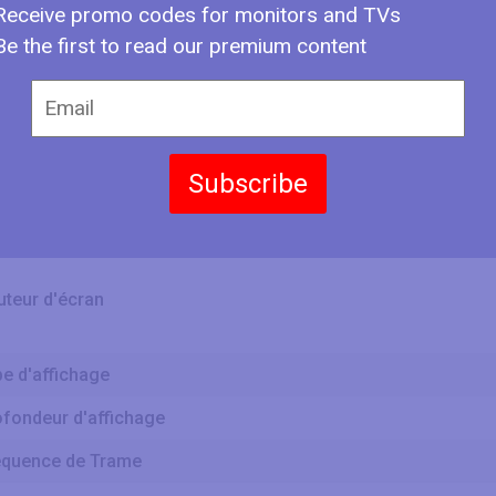
sse de Taille d'écran
Receive promo codes for monitors and TVs
Be the first to read our premium content
lle Diagonale
Subscribe
rgeur d'écran
uteur d'écran
e d'affichage
ofondeur d'affichage
équence de Trame