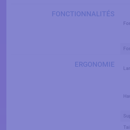
FONCTIONNALITÉS
Fon
Fo
ERGONOMIE
La
Ha
Su
Tai