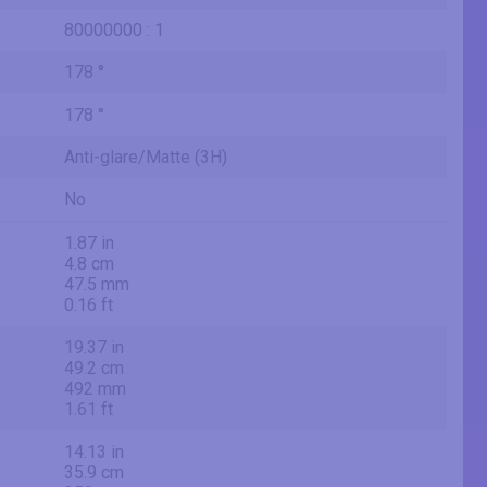
80000000 : 1
178 °
178 °
Anti-glare/Matte (3H)
No
1.87 in
4.8 cm
47.5 mm
0.16 ft
19.37 in
49.2 cm
492 mm
1.61 ft
14.13 in
35.9 cm