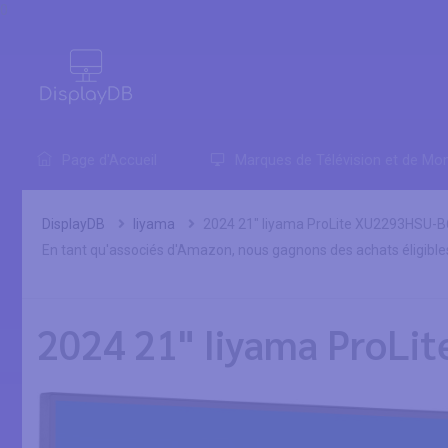
0
Page d'Accueil
Marques de Télévision et de Mon
DisplayDB
Iiyama
2024 21" Iiyama ProLite XU2293HSU-B6
En tant qu'associés d'Amazon, nous gagnons des achats éligible
2024 21" Iiyama ProLi