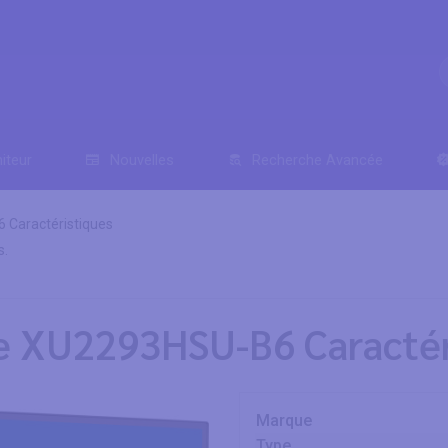
iteur
Nouvelles
Recherche Avancée
 Caractéristiques
s.
te XU2293HSU-B6 Caractér
Marque
Type