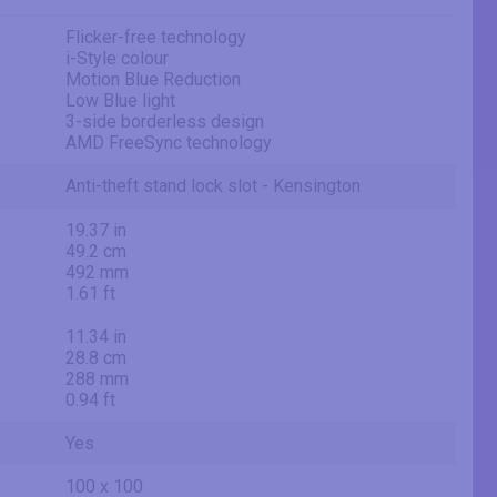
Flicker-free technology
i-Style colour
Motion Blue Reduction
Low Blue light
3-side borderless design
AMD FreeSync technology
Anti-theft stand lock slot - Kensington
19.37 in
49.2 cm
492 mm
1.61 ft
11.34 in
28.8 cm
288 mm
0.94 ft
Yes
100 x 100