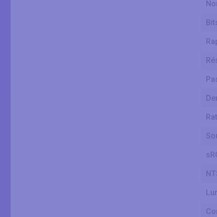
No
Bit
Rap
Rés
Pas
Den
Rat
So
sR
NT
Lum
Con