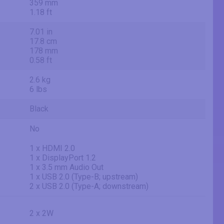
359 mm
1.18 ft
7.01 in
17.8 cm
178 mm
0.58 ft
2.6 kg
6 lbs
Black
No
1 x HDMI 2.0
1 x DisplayPort 1.2
1 x 3.5 mm Audio Out
1 x USB 2.0 (Type-B; upstream)
2 x USB 2.0 (Type-A; downstream)
2 x 2W