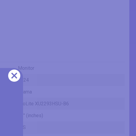
Monitor
2024
Iiyama
ProLite XU2293HSU-B6
21" (inches)
IPS