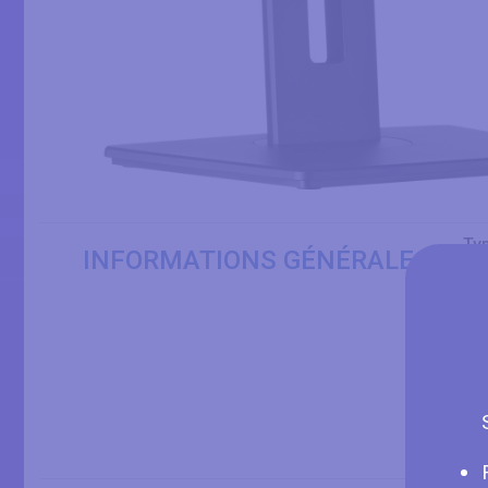
Ty
INFORMATIONS GÉNÉRALES
An
Ma
Nu
Tai
Pa