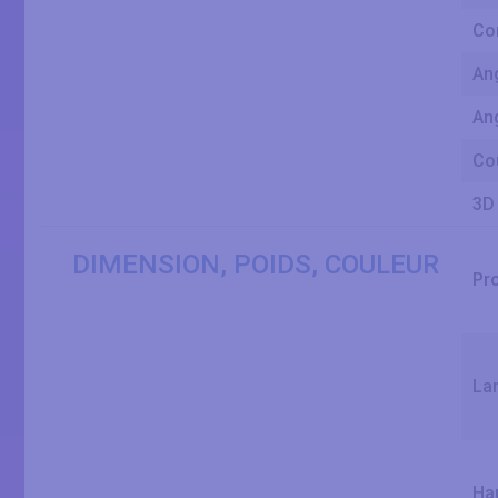
Co
Ang
Ang
Cou
3D
DIMENSION, POIDS, COULEUR
Pr
La
Ha