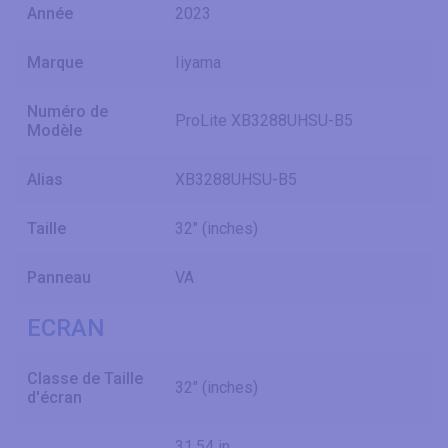
Année
2023
Marque
Iiyama
Numéro de
ProLite XB3288UHSU-B5
Modèle
Alias
XB3288UHSU-B5
Taille
32" (inches)
Panneau
VA
ECRAN
Classe de Taille
32" (inches)
d'écran
31.54 in