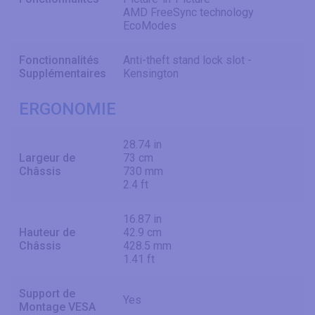
AMD FreeSync technology
EcoModes
Fonctionnalités
Anti-theft stand lock slot -
Supplémentaires
Kensington
ERGONOMIE
28.74 in
Largeur de
73 cm
Châssis
730 mm
2.4 ft
16.87 in
Hauteur de
42.9 cm
Châssis
428.5 mm
1.41 ft
Support de
Yes
Montage VESA