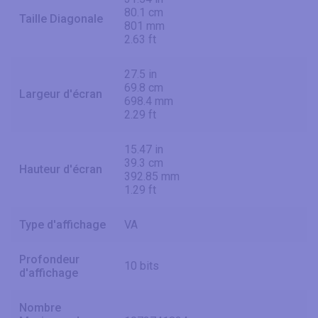
80.1 cm
Taille Diagonale
801 mm
2.63 ft
27.5 in
69.8 cm
Largeur d'écran
698.4 mm
2.29 ft
15.47 in
39.3 cm
Hauteur d'écran
392.85 mm
1.29 ft
Type d'affichage
VA
Profondeur
10 bits
d'affichage
Nombre