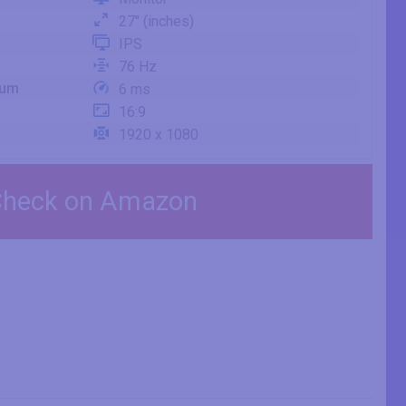
27" (inches)
IPS
76 Hz
mum
6 ms
16:9
1920 x 1080
heck on Amazon