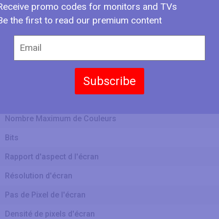
Receive promo codes for monitors and TVs
Be the first to read our premium content
Hauteur d'écran
Type d'affichage
Subscribe
Profondeur d'affichage
Fréquence de Trame
Nombre Maximum de Couleurs
Bits
Rapport d'aspect d l'écran
Résolution d'écran
Pas de Pixel de l'écran
Densité de pixels d'écran