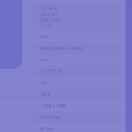
13.24 in
33.6 cm
336.3 mm
1.1 ft
IPS
8 bits (6 bits + FRC)
Yes
16777216
24
16:9
1920 x 1080
0.311 mm
81 ppi