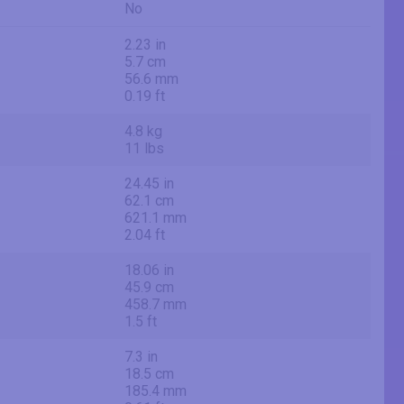
No
2.23 in
5.7 cm
56.6 mm
0.19 ft
4.8 kg
11 lbs
24.45 in
62.1 cm
621.1 mm
2.04 ft
18.06 in
45.9 cm
458.7 mm
1.5 ft
7.3 in
18.5 cm
185.4 mm