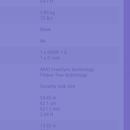
0.61 ft
5.85 kg
13 lbs
Black
No
1 x HDMI 1.4
1 x D-sub
AMD FreeSync technology
Flicker-free technology
Security lock slot
24.45 in
62.1 cm
621.1 mm
2.04 ft
14.53 in