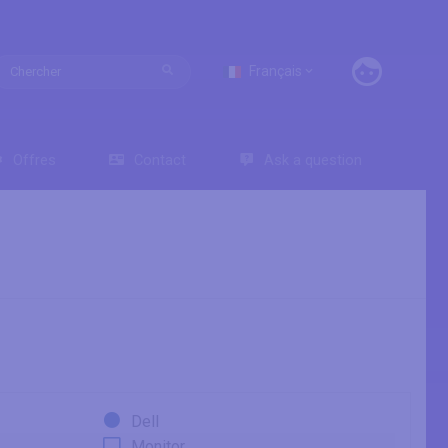
Français
Offres
Contact
Ask a question
Dell
Monitor