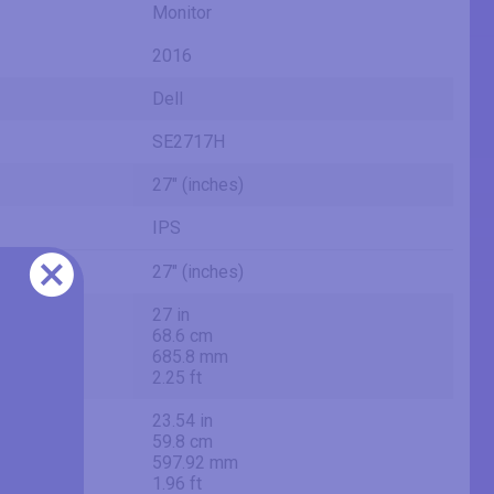
Monitor
2016
Dell
SE2717H
27" (inches)
IPS
27" (inches)
27 in
68.6 cm
685.8 mm
2.25 ft
23.54 in
59.8 cm
597.92 mm
1.96 ft