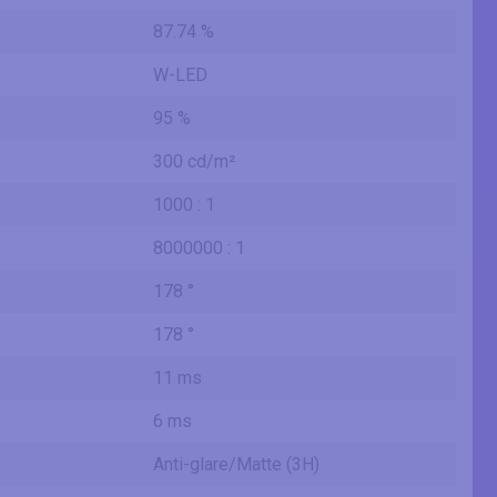
87.74 %
W-LED
95 %
300 cd/m²
1000 : 1
8000000 : 1
178 °
178 °
11 ms
6 ms
Anti-glare/Matte (3H)