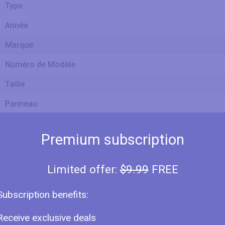
Type
Année
Marque
Numéro de Modèle
Taille
Panneau
Classe de Taille d'écran
Premium subscription
Taille Diagonale
Limited offer:
$9.99
FREE
Subscription benefits:
Largeur d'écran
Receive exclusive deals