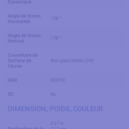
Dynamique
Angle de Vision
178 °
Horizontal
Angle de Vision
178 °
Vertical
Couverture de
Surface de
Anti-glare/Matte (3H)
l'écran
HDR
HDR10
3D
No
DIMENSION, POIDS, COULEUR
4.37 in
Profondeur de la
11.1 cm