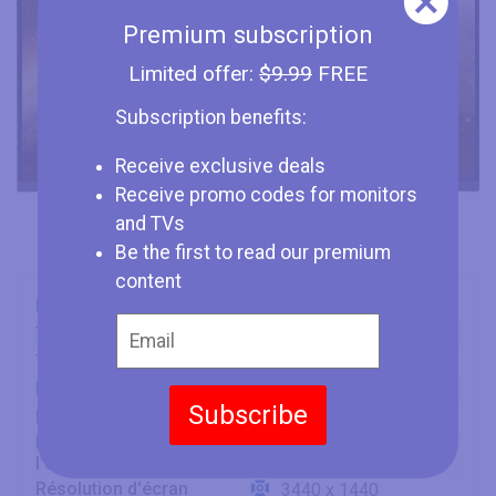
Premium subscription
Limited offer:
$9.99
FREE
Subscription benefits:
Receive exclusive deals
Receive promo codes for monitors
and TVs
Be the first to read our premium
content
Marque
Asus
Type
Monitor
Taille
34" (inches)
Panneau
VA
Subscribe
Fréquence
100 Hz
Rapport d'aspect d
21:9
l'écran
Résolution d'écran
3440 x 1440