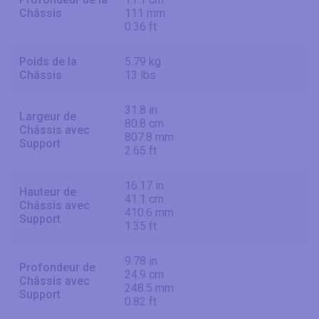
Châssis
111 mm
0.36 ft
Poids de la
5.79 kg
Châssis
13 lbs
31.8 in
Largeur de
80.8 cm
Châssis avec
807.8 mm
Support
2.65 ft
16.17 in
Hauteur de
41.1 cm
Châssis avec
410.6 mm
Support
1.35 ft
9.78 in
Profondeur de
24.9 cm
Châssis avec
248.5 mm
Support
0.82 ft