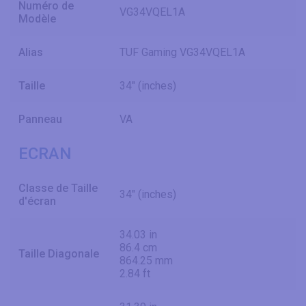
Numéro de
VG34VQEL1A
Modèle
Alias
TUF Gaming VG34VQEL1A
Taille
34" (inches)
Panneau
VA
ECRAN
Classe de Taille
34" (inches)
d'écran
34.03 in
86.4 cm
Taille Diagonale
864.25 mm
2.84 ft