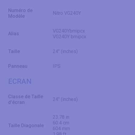
Numéro de
Nitro VG240Y
Modèle
VG240Ybmipcx
Alias
VG240Y bmipcx
Taille
24" (inches)
Panneau
IPS
ECRAN
Classe de Taille
24" (inches)
d'écran
23.78 in
60.4 cm
Taille Diagonale
604 mm
1.98 ft