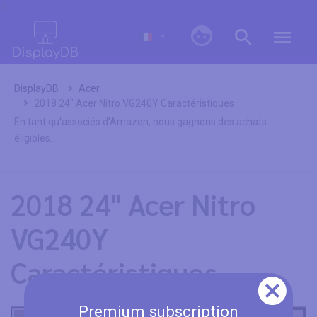
0
DisplayDB
Acer
2018 24" Acer Nitro VG240Y Caractéristiques
En tant qu'associés d'Amazon, nous gagnons des achats
éligibles.
2018 24" Acer Nitro
VG240Y
Caractéristiques
Premium subscription