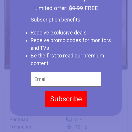
Limited offer:
$9.99
FREE
Subscription benefits:
Receive exclusive deals
Receive promo codes for monitors
and TVs
Be the first to read our premium
content
Marque
Acer
Subscribe
Type
Monitor
Taille
24" (inches)
Panneau
IPS
Fréquence
75 Hz