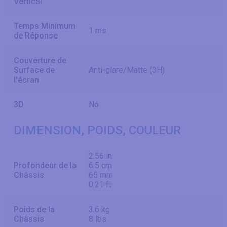
Vertical
Temps Minimum
1 ms
de Réponse
Couverture de
Surface de
Anti-glare/Matte (3H)
l'écran
3D
No
DIMENSION, POIDS, COULEUR
2.56 in
Profondeur de la
6.5 cm
Châssis
65 mm
0.21 ft
Poids de la
3.6 kg
Châssis
8 lbs