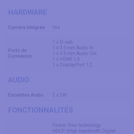
HARDWARE
Caméra Intégrée
Yes
1 x D-sub
1 x 3.5 mm Audio In
Ports de
1 x 3.5 mm Audio Out
Connexion
1 x HDMI 1.4
1 x DisplayPort 1.2
AUDIO
Enceintes Audio
2 x 2W
FONCTIONNALITÉS
Flicker-free technology
HDCP (High-bandwidth Digital