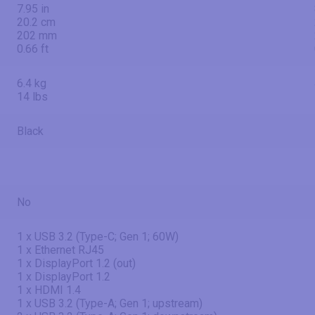
7.95 in
20.2 cm
202 mm
0.66 ft
6.4 kg
14 lbs
Black
No
1 x USB 3.2 (Type-C; Gen 1; 60W)
1 x Ethernet RJ45
1 x DisplayPort 1.2 (out)
1 x DisplayPort 1.2
1 x HDMI 1.4
1 x USB 3.2 (Type-A; Gen 1; upstream)