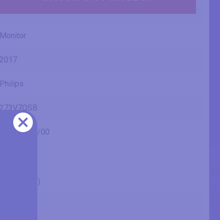
Monitor
2017
Philips
273V7QSB
273V7QSB/00
27" (inches)
27 in
68.6 cm