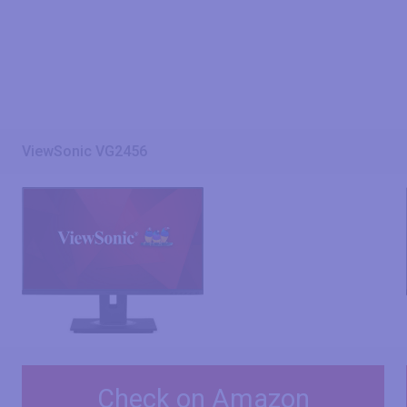
ViewSonic VG2456
Check on Amazon