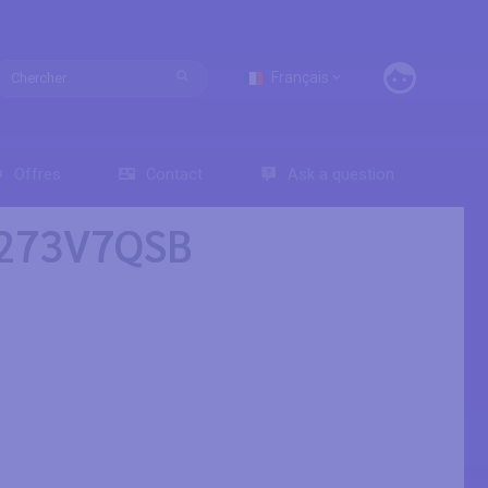
Français
Offres
Contact
Ask a question
s 273V7QSB