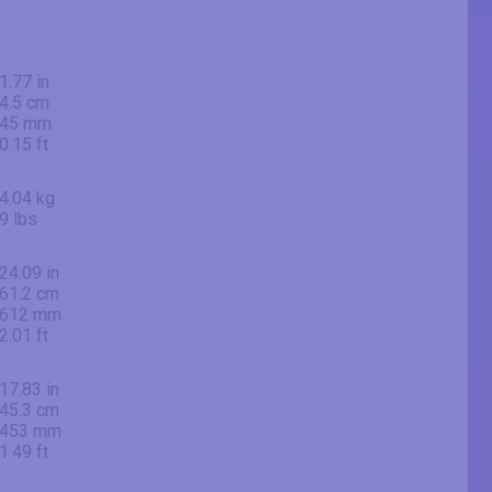
1.77 in
4.5 cm
45 mm
0.15 ft
4.04 kg
9 lbs
24.09 in
61.2 cm
612 mm
2.01 ft
17.83 in
45.3 cm
453 mm
1.49 ft