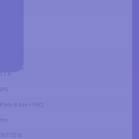
685.8 mm
2.25 ft
23.54 in
59.8 cm
597.89 mm
1.96 ft
13.24 in
33.6 cm
336.31 mm
1.1 ft
IPS
8 bits (6 bits + FRC)
Yes
16777216