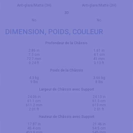
Anti-glare/Matte (3H)
Anti-glare/Matte (3H)
3D
No
No
DIMENSION, POIDS, COULEUR
Profondeur de la Châssis
2.86 in
1.61 in
7.3 cm
4.1 cm
72.7 mm
41 mm
0.24 ft
0.13 ft
Poids de la Châssis
4.3 kg
3.66 kg
9 lbs
8 lbs
Largeur de Châssis avec Support
24.06 in
24.13 in
61.1 cm
61.3 cm
611.2 mm
613 mm
2.01 ft
2.01 ft
Hauteur de Châssis avec Support
17.87 in
21.46 in
45.4 cm
54.5 cm
453.9 mm
545 mm