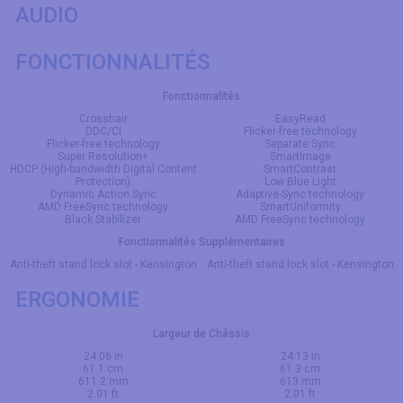
AUDIO
FONCTIONNALITÉS
Fonctionnalités
Crosshair
EasyRead
DDC/CI
Flicker-free technology
Flicker-free technology
Separate Sync
Super Resolution+
SmartImage
HDCP (High-bandwidth Digital Content
SmartContrast
Protection)
Low Blue Light
Dynamic Action Sync
Adaptive-Sync technology
AMD FreeSync technology
SmartUniformity
Black Stabilizer
AMD FreeSync technology
Fonctionnalités Supplémentaires
Anti-theft stand lock slot - Kensington
Anti-theft stand lock slot - Kensington
ERGONOMIE
Largeur de Châssis
24.06 in
24.13 in
61.1 cm
61.3 cm
611.2 mm
613 mm
2.01 ft
2.01 ft