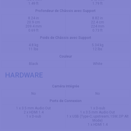
1.49 ft
1.79 ft
Profondeur de Châssis avec Support
8.24 in
8.82 in
20.9 cm
22.4 cm
209.4 mm
224 mm
0.69 ft
0.73 ft
Poids de Châssis avec Support
4.8 kg
5.34 kg
11 lbs
12 lbs
Couleur
Black
White
HARDWARE
Caméra Intégrée
No
No
Ports de Connexion
1 x 3.5 mm Audio Out
1 x D-sub
2 x HDMI 1.4
1 x 3.5 mm Audio Out
1 x D-sub
1 x USB (Type-C; upstream; 15W; DP Alt
Mode)
1 x HDMI 1.4