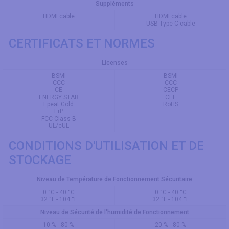
Suppléments
HDMI cable
HDMI cable
USB Type-C cable
CERTIFICATS ET NORMES
Licenses
BSMI
BSMI
CCC
CCC
CE
CECP
ENERGY STAR
CEL
Epeat Gold
RoHS
ErP
FCC Class B
UL/cUL
CONDITIONS D'UTILISATION ET DE
STOCKAGE
Niveau de Température de Fonctionnement Sécuritaire
0 °C - 40 °C
0 °C - 40 °C
32 °F - 104 °F
32 °F - 104 °F
Niveau de Sécurité de l'humidité de Fonctionnement
10 % - 80 %
20 % - 80 %