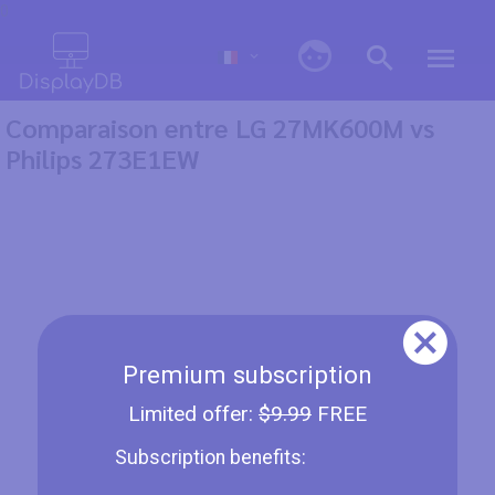
0
Comparaison entre LG 27MK600M vs
Philips 273E1EW
Premium subscription
Limited offer:
$9.99
FREE
Subscription benefits: