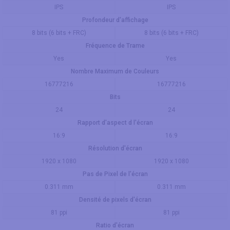
IPS
IPS
Profondeur d'affichage
8 bits (6 bits + FRC)
8 bits (6 bits + FRC)
Fréquence de Trame
Yes
Yes
Nombre Maximum de Couleurs
16777216
16777216
Bits
24
24
Rapport d'aspect d l'écran
16:9
16:9
Résolution d'écran
1920 x 1080
1920 x 1080
Pas de Pixel de l'écran
0.311 mm
0.311 mm
Densité de pixels d'écran
81 ppi
81 ppi
Ratio d'écran