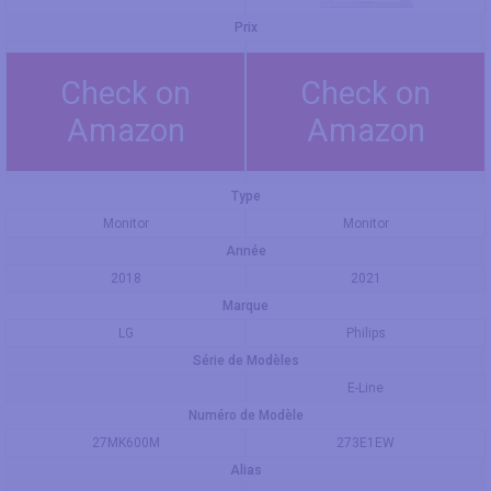
Prix
Check on
Check on
Amazon
Amazon
Type
Monitor
Monitor
Année
2018
2021
Marque
LG
Philips
Série de Modèles
E-Line
Numéro de Modèle
27MK600M
273E1EW
Alias