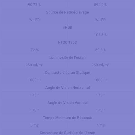
90.73 %
89.14 %
Source de Rétroéclairage
W-LED
W-LED
sRGB
102.3 %
NTSC 1953
72 %
80.3 %
Luminosité de l'écran
250 cd/m²
250 cd/m²
Contraste d'écran Statique
1000 : 1
1000 : 1
Angle de Vision Horizontal
178 °
178 °
Angle de Vision Vertical
178 °
178 °
Temps Minimum de Réponse
5 ms
4 ms
Couverture de Surface de l'écran