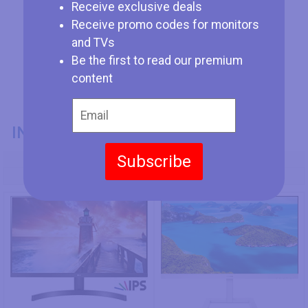
Receive exclusive deals
Receive promo codes for monitors
and TVs
Be the first to read our premium
content
INFORMATIONS GÉNÉRALES
Subscribe
Numéro de Modèle
LG 27MK600M
Philips 273E1EW