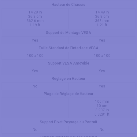
Hauteur de Châssis
14.28 in
14.49 in
36.3 cm
36.8 cm
362.6 mm
368 mm
1.19 ft
1.21 ft
Support de Montage VESA
Yes
Yes
Taille Standard de l'interface VESA
100 x 100
100 x 100
Support VESA Amovible
Yes
Yes
Réglage en Hauteur
No
Yes
Plage de Réglage de Hauteur
100 mm
10 cm
3.937 in
0.3281 ft
Support Pivot Paysage ou Portrait
No
No