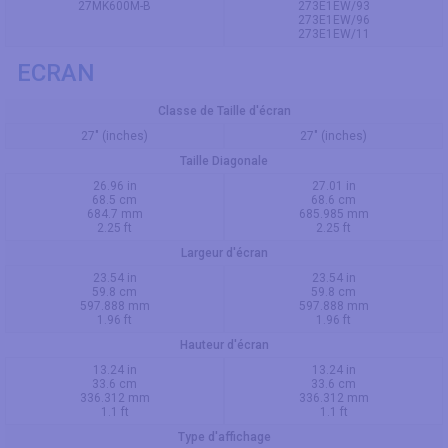
27MK600M-B
273E1EW/93
273E1EW/96
273E1EW/11
ECRAN
Classe de Taille d'écran
27" (inches)
27" (inches)
Taille Diagonale
26.96 in
27.01 in
68.5 cm
68.6 cm
684.7 mm
685.985 mm
2.25 ft
2.25 ft
Largeur d'écran
23.54 in
23.54 in
59.8 cm
59.8 cm
597.888 mm
597.888 mm
1.96 ft
1.96 ft
Hauteur d'écran
13.24 in
13.24 in
33.6 cm
33.6 cm
336.312 mm
336.312 mm
1.1 ft
1.1 ft
Type d'affichage