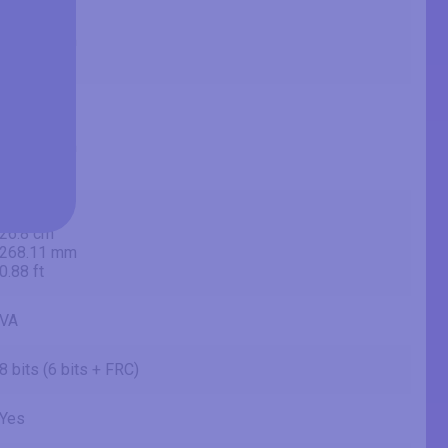
21.53 in
54.7 cm
546.87 mm
1.79 ft
18.77 in
47.7 cm
476.64 mm
1.56 ft
10.56 in
26.8 cm
268.11 mm
0.88 ft
VA
8 bits (6 bits + FRC)
Yes