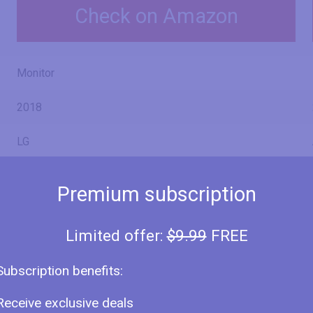
Check on Amazon
Monitor
2018
LG
27MK600M
Premium subscription
27MK600M-B
Limited offer:
$9.99
FREE
Subscription benefits:
27" (inches)
Receive exclusive deals