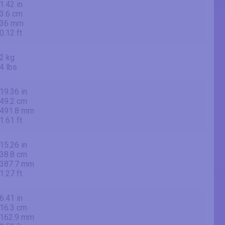
1.42 in
3.6 cm
36 mm
0.12 ft
2 kg
4 lbs
19.36 in
49.2 cm
491.8 mm
1.61 ft
15.26 in
38.8 cm
387.7 mm
1.27 ft
6.41 in
16.3 cm
162.9 mm