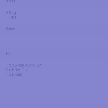
0.69 ft
4.8 kg
11 lbs
Black
No
1 x 3.5 mm Audio Out
2 x HDMI 1.4
1 x D-sub