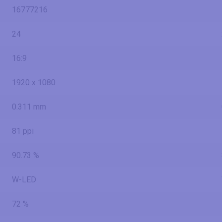
16777216
24
16:9
1920 x 1080
0.311 mm
81 ppi
90.73 %
W-LED
72 %