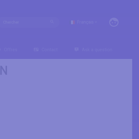
Français
Offres
Contact
Ask a question
HN