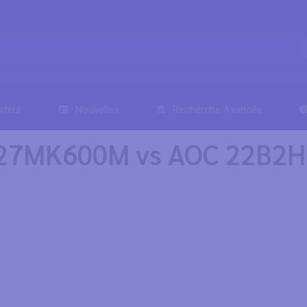
iteur
Nouvelles
Recherche Avancée
G 27MK600M vs AOC 22B2