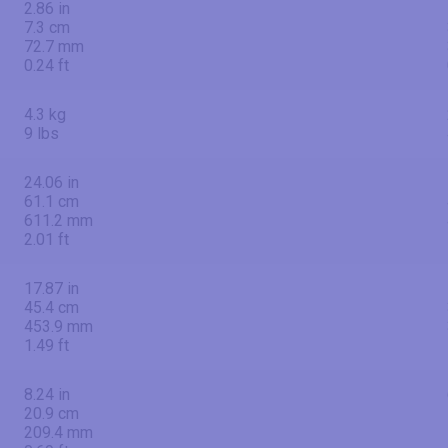
2.86 in
7.3 cm
72.7 mm
0.24 ft
4.3 kg
9 lbs
24.06 in
61.1 cm
611.2 mm
2.01 ft
17.87 in
45.4 cm
453.9 mm
1.49 ft
8.24 in
20.9 cm
209.4 mm