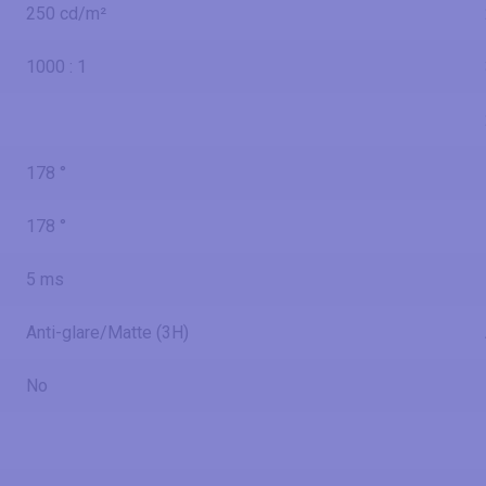
250 cd/m²
1000 : 1
178 °
178 °
5 ms
Anti-glare/Matte (3H)
No