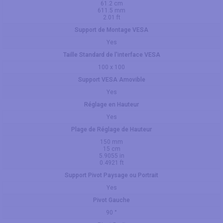
61.2 cm
611.5 mm
2.01 ft
Support de Montage VESA
Yes
Taille Standard de l'interface VESA
100 x 100
Support VESA Amovible
Yes
Réglage en Hauteur
Yes
Plage de Réglage de Hauteur
150 mm
15 cm
5.9055 in
0.4921 ft
Support Pivot Paysage ou Portrait
Yes
Pivot Gauche
90 °