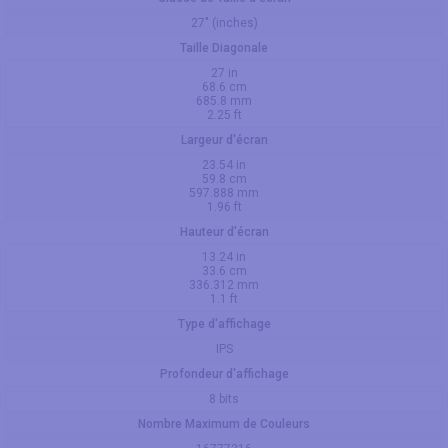
27" (inches)
Taille Diagonale
27 in
68.6 cm
685.8 mm
2.25 ft
Largeur d'écran
23.54 in
59.8 cm
597.888 mm
1.96 ft
Hauteur d'écran
13.24 in
33.6 cm
336.312 mm
1.1 ft
Type d'affichage
IPS
Profondeur d'affichage
8 bits
Nombre Maximum de Couleurs