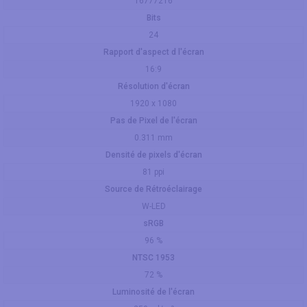
16777216
Bits
24
Rapport d'aspect d l'écran
16:9
Résolution d'écran
1920 x 1080
Pas de Pixel de l'écran
0.311 mm
Densité de pixels d'écran
81 ppi
Source de Rétroéclairage
W-LED
sRGB
96 %
NTSC 1953
72 %
Luminosité de l'écran