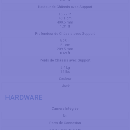
Hauteur de Châssis avec Support
15.77 in
40.1 cm
400.5 mm
1.31 ft
Profondeur de Châssis avec Support
8.25 in
21 cm
209.5 mm
0.69 ft
Poids de Châssis avec Support
5.4 kg
12 lbs
Couleur
Black
HARDWARE
Caméra Intégrée
No
Ports de Connexion