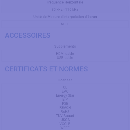
Fréquence Horizontale
30 kHz - 110 kHz
Unité de Mesure d'interpolation d'écran
NULL
ACCESSOIRES
Suppléments
HDMI cable
USB cable
CERTIFICATS ET NORMES
Licenses
CE
EAC
Energy Star
ErP
PSE
REACH
RoHS
TÜV-Bauart
UKCA
VCCI-B
WEEE