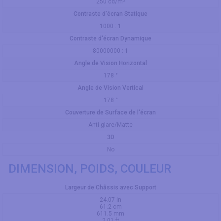
250 cd/m²
Contraste d'écran Statique
1000 : 1
Contraste d'écran Dynamique
80000000 : 1
Angle de Vision Horizontal
178 °
Angle de Vision Vertical
178 °
Couverture de Surface de l'écran
Anti-glare/Matte
3D
No
DIMENSION, POIDS, COULEUR
Largeur de Châssis avec Support
24.07 in
61.2 cm
611.5 mm
2.01 ft