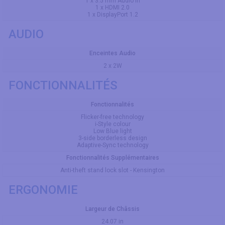
1 x 3.5 mm Audio In
1 x HDMI 2.0
1 x DisplayPort 1.2
AUDIO
Enceintes Audio
2 x 2W
FONCTIONNALITÉS
Fonctionnalités
Flicker-free technology
i-Style colour
Low Blue light
3-side borderless design
Adaptive-Sync technology
Fonctionnalités Supplémentaires
Anti-theft stand lock slot - Kensington
ERGONOMIE
Largeur de Châssis
24.07 in