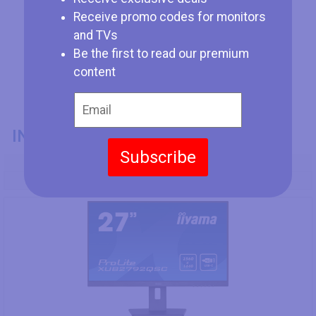
Receive promo codes for monitors
and TVs
Be the first to read our premium
content
INFORMATIONS GÉNÉRALES
Subscribe
Numéro de Modèle
Iiyama ProLite XUB2792QSC-B5