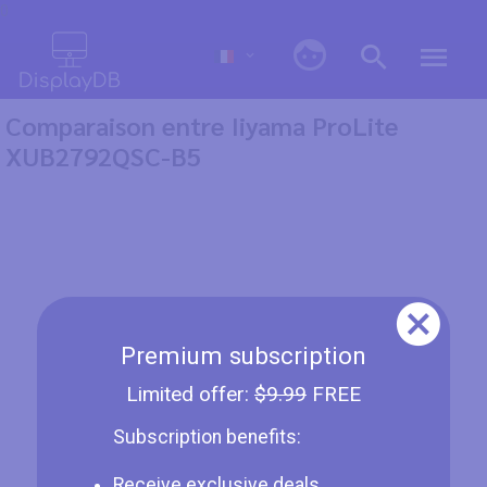
0
Comparaison entre Iiyama ProLite
XUB2792QSC-B5
Premium subscription
Limited offer:
$9.99
FREE
Subscription benefits:
Receive exclusive deals