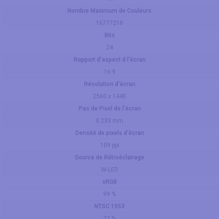
Nombre Maximum de Couleurs
16777216
Bits
24
Rapport d'aspect d l'écran
16:9
Résolution d'écran
2560 x 1440
Pas de Pixel de l'écran
0.233 mm
Densité de pixels d'écran
109 ppi
Source de Rétroéclairage
W-LED
sRGB
99 %
NTSC 1953
72 %