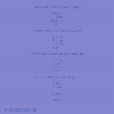
Largeur de Châssis avec Support
24.15 in
61.4 cm
613.5 mm
2.01 ft
Hauteur de Châssis avec Support
15.53 in
39.5 cm
394.5 mm
1.29 ft
Profondeur de Châssis avec Support
8.25 in
21 cm
209.5 mm
0.69 ft
Poids de Châssis avec Support
6.8 kg
15 lbs
Couleur
Black
HARDWARE