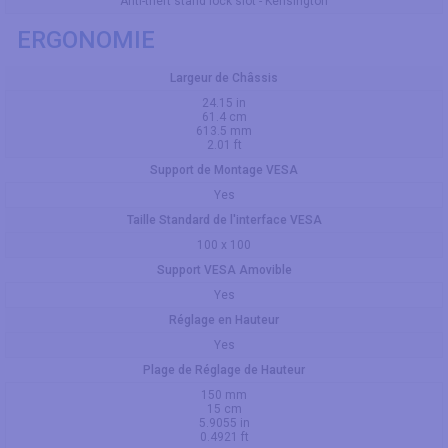
Anti-theft stand lock slot - Kensington
ERGONOMIE
Largeur de Châssis
24.15 in
61.4 cm
613.5 mm
2.01 ft
Support de Montage VESA
Yes
Taille Standard de l'interface VESA
100 x 100
Support VESA Amovible
Yes
Réglage en Hauteur
Yes
Plage de Réglage de Hauteur
150 mm
15 cm
5.9055 in
0.4921 ft