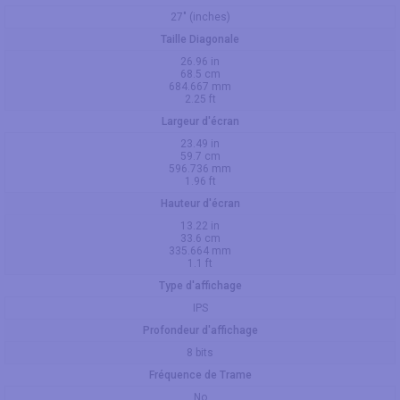
27" (inches)
Taille Diagonale
26.96 in
68.5 cm
684.667 mm
2.25 ft
Largeur d'écran
23.49 in
59.7 cm
596.736 mm
1.96 ft
Hauteur d'écran
13.22 in
33.6 cm
335.664 mm
1.1 ft
Type d'affichage
IPS
Profondeur d'affichage
8 bits
Fréquence de Trame
No