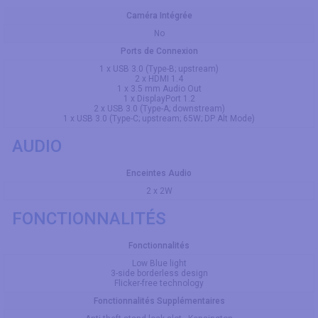
Caméra Intégrée
No
Ports de Connexion
1 x USB 3.0 (Type-B; upstream)
2 x HDMI 1.4
1 x 3.5 mm Audio Out
1 x DisplayPort 1.2
2 x USB 3.0 (Type-A; downstream)
1 x USB 3.0 (Type-C; upstream; 65W; DP Alt Mode)
AUDIO
Enceintes Audio
2 x 2W
FONCTIONNALITÉS
Fonctionnalités
Low Blue light
3-side borderless design
Flicker-free technology
Fonctionnalités Supplémentaires