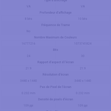
Type d'affichage
VA
VA
Profondeur d'affichage
8 bits
10 bits
Fréquence de Trame
No
Nombre Maximum de Couleurs
16777216
1073741824
Bits
24
30
Rapport d'aspect d l'écran
21:9
21:9
Résolution d'écran
3440 x 1440
3440 x 1440
Pas de Pixel de l'écran
0.232 mm
0.232 mm
Densité de pixels d'écran
109 ppi
109 ppi