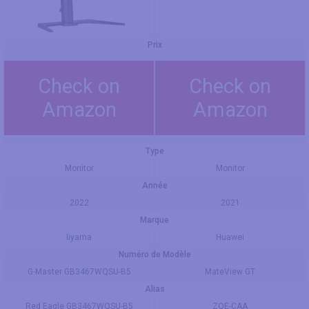
Prix
Check on
Check on
Amazon
Amazon
Type
Monitor
Monitor
Année
2022
2021
Marque
Iiyama
Huawei
Numéro de Modèle
G-Master GB3467WQSU-B5
MateView GT
Alias
Red Eagle GB3467WQSU-B5
ZQE-CAA