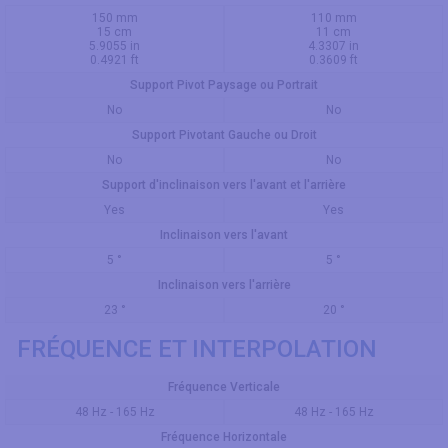
150 mm
110 mm
15 cm
11 cm
5.9055 in
4.3307 in
0.4921 ft
0.3609 ft
Support Pivot Paysage ou Portrait
No
No
Support Pivotant Gauche ou Droit
No
No
Support d'inclinaison vers l'avant et l'arrière
Yes
Yes
Inclinaison vers l'avant
5 °
5 °
Inclinaison vers l'arrière
23 °
20 °
FRÉQUENCE ET INTERPOLATION
Fréquence Verticale
48 Hz - 165 Hz
48 Hz - 165 Hz
Fréquence Horizontale