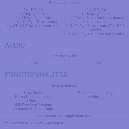
Ports de Connexion
2 x HDMI 2.0
2 x HDMI 2.0
2 x DisplayPort 1.4
1 x DisplayPort 1.4
1 x 3.5 mm Audio Out
1 x 3.5 mm Audio Out (headphones
1 x USB 3.0 (Type-B; upstream)
and microphone)
4 x USB 3.0 (Type-A; downstream)
1 x USB (Type-C; upstream; 10W; DP Alt
Mode)
1 x USB (Type-C; power supply only)
AUDIO
Enceintes Audio
2 x 2W
2 x 5W
FONCTIONNALITÉS
Fonctionnalités
Black Tuner
Flicker-free technology
Flicker-free technology
Low Blue Light
Low Blue Light
AMD FreeSync Premium
Advanced Contrast Ratio
Fonctionnalités Supplémentaires
Anti-theft stand lock slot - Kensington