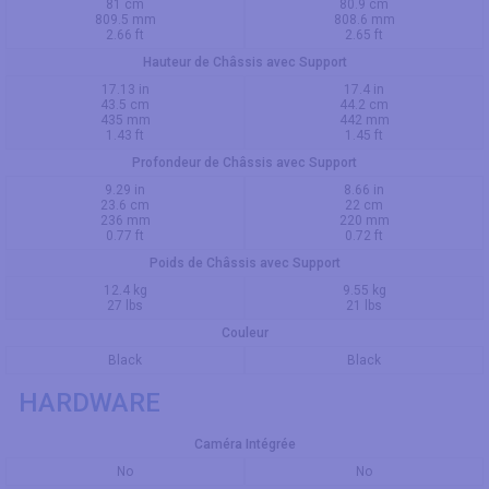
81 cm
80.9 cm
809.5 mm
808.6 mm
2.66 ft
2.65 ft
Hauteur de Châssis avec Support
17.13 in
17.4 in
43.5 cm
44.2 cm
435 mm
442 mm
1.43 ft
1.45 ft
Profondeur de Châssis avec Support
9.29 in
8.66 in
23.6 cm
22 cm
236 mm
220 mm
0.77 ft
0.72 ft
Poids de Châssis avec Support
12.4 kg
9.55 kg
27 lbs
21 lbs
Couleur
Black
Black
HARDWARE
Caméra Intégrée
No
No