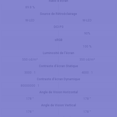
Ratio d'écran
89.8 %
Source de Rétroéclairage
W-LED
W-LED
DCI P3
90%
sRGB
100 %
Luminosité de l'écran
550 cd/m²
350 cd/m²
Contraste d'écran Statique
3000 : 1
4000 : 1
Contraste d'écran Dynamique
80000000 : 1
Angle de Vision Horizontal
178 °
178 °
Angle de Vision Vertical
178 °
178 °