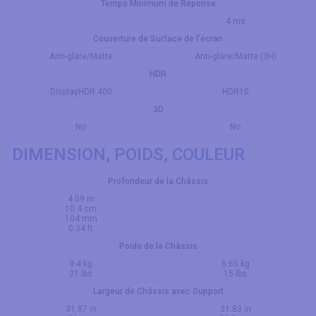
Temps Minimum de Réponse
4 ms
Couverture de Surface de l'écran
Anti-glare/Matte
Anti-glare/Matte (3H)
HDR
DisplayHDR 400
HDR10
3D
No
No
DIMENSION, POIDS, COULEUR
Profondeur de la Châssis
4.09 in
10.4 cm
104 mm
0.34 ft
Poids de la Châssis
9.4 kg
6.65 kg
21 lbs
15 lbs
Largeur de Châssis avec Support
31.87 in
31.83 in