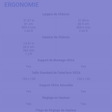
ERGONOMIE
Largeur de Châssis
31.87 in
31.83 in
81 cm
80.9 cm
809.5 mm
808.6 mm
2.66 ft
2.65 ft
Hauteur de Châssis
14.41 in
36.6 cm
366 mm
1.2 ft
Support de Montage VESA
Yes
Yes
Taille Standard de l'interface VESA
100 x 100
100 x 100
Support VESA Amovible
Yes
Yes
Réglage en Hauteur
Yes
Yes
Plage de Réglage de Hauteur