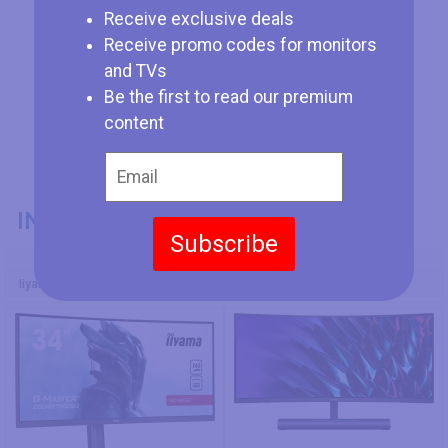
Receive exclusive deals
Receive promo codes for monitors
and TVs
Be the first to read our premium
content
INFORMATIONS GÉNÉRALES
Subscribe
Numéro de Modèle
Iiyama G-Master GB3467WQSU-B5
Huawei MateView GT