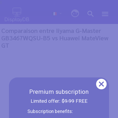
0
Comparaison entre Iiyama G-Master
GB3467WQSU-B5 vs Huawei MateView
GT
Premium subscription
Limited offer:
$9.99
FREE
Subscription benefits: