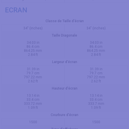
ECRAN
Classe de Taille d'écran
34" (inches)
34" (inches)
Taille Diagonale
34.03 in
34.03 in
86.4 cm
86.4 cm
864.25 mm
864.25 mm
2.84 ft
2.84 ft
Largeur d'écran
31.39 in
31.39 in
79.7 cm
79.7 cm
797.22 mm
797.22 mm
2.62 ft
2.62 ft
Hauteur d'écran
13.14 in
13.14 in
33.4 cm
33.4 cm
333.72 mm
333.7 mm
1.09 ft
1.09 ft
Courbure d'écran
1500
1500