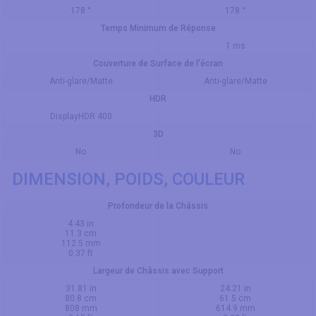
178 °
178 °
Temps Minimum de Réponse
1 ms
Couverture de Surface de l'écran
Anti-glare/Matte
Anti-glare/Matte
HDR
DisplayHDR 400
3D
No
No
DIMENSION, POIDS, COULEUR
Profondeur de la Châssis
4.43 in
11.3 cm
112.5 mm
0.37 ft
Largeur de Châssis avec Support
31.81 in
24.21 in
80.8 cm
61.5 cm
808 mm
614.9 mm