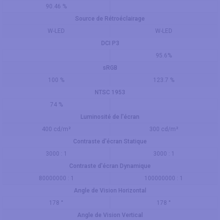
90.46 %
Source de Rétroéclairage
W-LED
W-LED
DCI P3
95.6%
sRGB
100 %
123.7 %
NTSC 1953
74 %
Luminosité de l'écran
400 cd/m²
300 cd/m²
Contraste d'écran Statique
3000 : 1
3000 : 1
Contraste d'écran Dynamique
80000000 : 1
100000000 : 1
Angle de Vision Horizontal
178 °
178 °
Angle de Vision Vertical