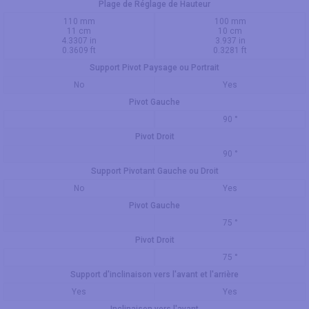
Plage de Réglage de Hauteur
110 mm
100 mm
11 cm
10 cm
4.3307 in
3.937 in
0.3609 ft
0.3281 ft
Support Pivot Paysage ou Portrait
No
Yes
Pivot Gauche
90 °
Pivot Droit
90 °
Support Pivotant Gauche ou Droit
No
Yes
Pivot Gauche
75 °
Pivot Droit
75 °
Support d'inclinaison vers l'avant et l'arrière
Yes
Yes
Inclinaison vers l'avant