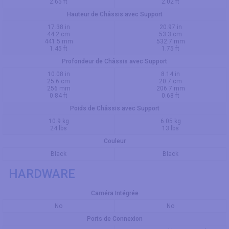
2.65 ft
2.02 ft
Hauteur de Châssis avec Support
17.38 in
20.97 in
44.2 cm
53.3 cm
441.5 mm
532.7 mm
1.45 ft
1.75 ft
Profondeur de Châssis avec Support
10.08 in
8.14 in
25.6 cm
20.7 cm
256 mm
206.7 mm
0.84 ft
0.68 ft
Poids de Châssis avec Support
10.9 kg
6.05 kg
24 lbs
13 lbs
Couleur
Black
Black
HARDWARE
Caméra Intégrée
No
No
Ports de Connexion