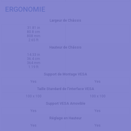
ERGONOMIE
Largeur de Châssis
31.81 in
80.8 cm
808 mm
2.65 ft
Hauteur de Châssis
14.33 in
36.4 cm
364 mm
1.19 ft
Support de Montage VESA
Yes
Yes
Taille Standard de l'interface VESA
100 x 100
100 x 100
Support VESA Amovible
Yes
Yes
Réglage en Hauteur
Yes
Yes