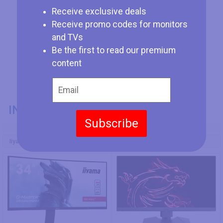
Receive exclusive deals
Receive promo codes for monitors
and TVs
Be the first to read our premium
content
INFORMATIONS GÉNÉRALES
Subscribe
Numéro de Modèle
Iiyama G-Master GB3466WQSU-B1
MSI Optix MAG272QR