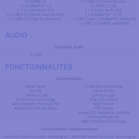
2 x HDMI 2.0
2 x USB 2.0 (downstream)
2 x DisplayPort 1.2
2 x HDMI 2.0 (b)
1 x 3.5 mm Audio Out
1 x 3.5 mm Audio Out
2 x USB 3.0 (Type-A; downstream)
1 x DisplayPort 1.2 (a)
1 x USB 3.0 (Type-B; upstream)
1 x USB (Type-C; DisplayPort alternate)
1 x USB 2.0 (Type-B; upstream)
AUDIO
Enceintes Audio
2 x 3W
FONCTIONNALITÉS
Fonctionnalités
Black Tuner
Flicker-free technology
DDC2B
Game Mode
Low Blue Light
Low Blue Light
Flicker-free technology
RGB LED control
AMD FreeSync Premium Pro
Night Vision
Advanced Contrast Ratio
HDR Ready
5-way OSD navigation joystick
Wide color gamut
AMD FreeSync technology
Fonctionnalités Supplémentaires
Anti-theft stand lock slot - Kensington
Anti-theft stand lock slot - Kensington