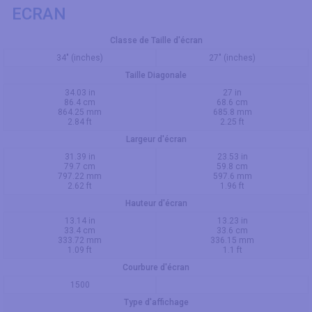
ECRAN
Classe de Taille d'écran
34" (inches)
27" (inches)
Taille Diagonale
34.03 in
27 in
86.4 cm
68.6 cm
864.25 mm
685.8 mm
2.84 ft
2.25 ft
Largeur d'écran
31.39 in
23.53 in
79.7 cm
59.8 cm
797.22 mm
597.6 mm
2.62 ft
1.96 ft
Hauteur d'écran
13.14 in
13.23 in
33.4 cm
33.6 cm
333.72 mm
336.15 mm
1.09 ft
1.1 ft
Courbure d'écran
1500
Type d'affichage