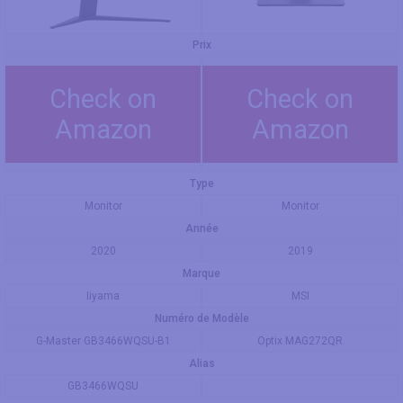
Prix
Check on
Check on
Amazon
Amazon
Type
Monitor
Monitor
Année
2020
2019
Marque
Iiyama
MSI
Numéro de Modèle
G-Master GB3466WQSU-B1
Optix MAG272QR
Alias
GB3466WQSU