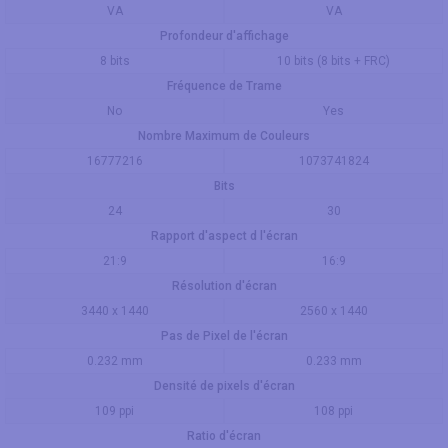
VA
VA
Profondeur d'affichage
8 bits
10 bits (8 bits + FRC)
Fréquence de Trame
No
Yes
Nombre Maximum de Couleurs
16777216
1073741824
Bits
24
30
Rapport d'aspect d l'écran
21:9
16:9
Résolution d'écran
3440 x 1440
2560 x 1440
Pas de Pixel de l'écran
0.232 mm
0.233 mm
Densité de pixels d'écran
109 ppi
108 ppi
Ratio d'écran