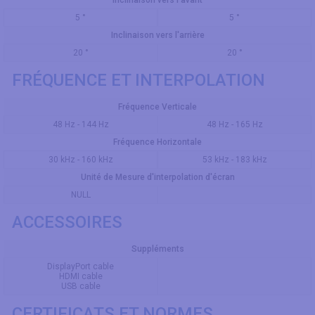
5 °
5 °
Inclinaison vers l'arrière
20 °
20 °
FRÉQUENCE ET INTERPOLATION
Fréquence Verticale
48 Hz - 144 Hz
48 Hz - 165 Hz
Fréquence Horizontale
30 kHz - 160 kHz
53 kHz - 183 kHz
Unité de Mesure d'interpolation d'écran
NULL
ACCESSOIRES
Suppléments
DisplayPort cable
HDMI cable
USB cable
CERTIFICATS ET NORMES