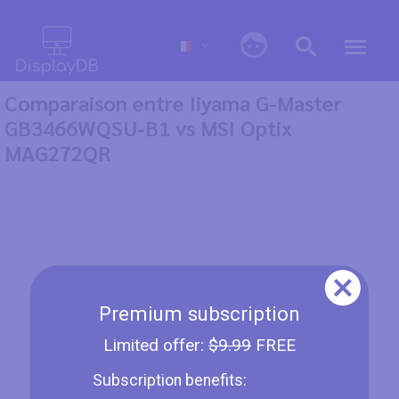
0
Comparaison entre Iiyama G-Master
GB3466WQSU-B1 vs MSI Optix
MAG272QR
Premium subscription
Limited offer:
$9.99
FREE
Subscription benefits: