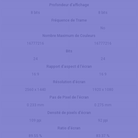
Profondeur d'affichage
8 bits
8 bits
Fréquence de Trame
No
Nombre Maximum de Couleurs
16777216
16777216
Bits
24
24
Rapport d'aspect d l'écran
16:9
16:9
Résolution d'écran
2560 x 1440
1920 x 1080
Pas de Pixel de l'écran
0.233 mm
0.275 mm
Densité de pixels d'écran
109 ppi
92 ppi
Ratio d'écran
89.55 %
83.37 %