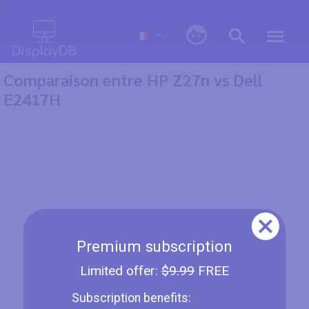
0
Comparaison entre HP Z27n vs Dell
E2417H
Premium subscription
Limited offer:
$9.99
FREE
Subscription benefits: