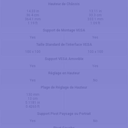
Hauteur de Châssis
14.33 in
13.11 in
36.4 cm
33.3 cm
364.1 mm
333.1 mm
1.19 ft
1.09 ft
Support de Montage VESA
Yes
Yes
Taille Standard de l'interface VESA
100 x 100
100 x 100
Support VESA Amovible
Yes
Yes
Réglage en Hauteur
Yes
No
Plage de Réglage de Hauteur
130 mm
13 cm
5.1181 in
0.4265 ft
Support Pivot Paysage ou Portrait
Yes
No
Pivot Gauche