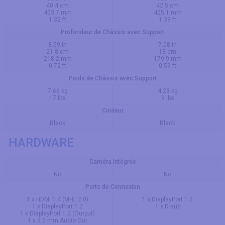
40.4 cm
42.5 cm
403.7 mm
425.1 mm
1.32 ft
1.39 ft
Profondeur de Châssis avec Support
8.59 in
7.08 in
21.8 cm
18 cm
218.2 mm
179.9 mm
0.72 ft
0.59 ft
Poids de Châssis avec Support
7.66 kg
4.23 kg
17 lbs
9 lbs
Couleur
Black
Black
HARDWARE
Caméra Intégrée
No
No
Ports de Connexion
1 x HDMI 1.4 (MHL 2.0)
1 x DisplayPort 1.2
1 x DisplayPort 1.2
1 x D-sub
1 x DisplayPort 1.2 (Output)
1 x 3.5 mm Audio Out