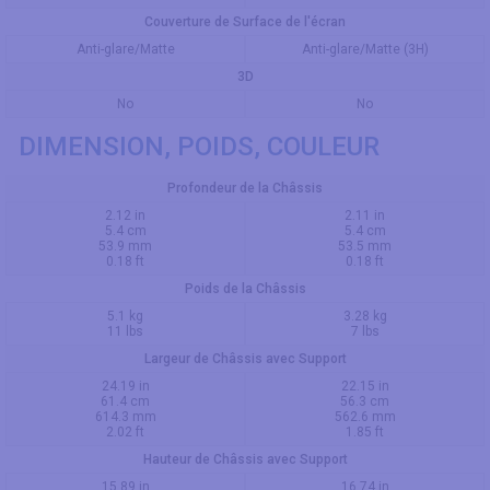
Couverture de Surface de l'écran
Anti-glare/Matte
Anti-glare/Matte (3H)
3D
No
No
DIMENSION, POIDS, COULEUR
Profondeur de la Châssis
2.12 in
2.11 in
5.4 cm
5.4 cm
53.9 mm
53.5 mm
0.18 ft
0.18 ft
Poids de la Châssis
5.1 kg
3.28 kg
11 lbs
7 lbs
Largeur de Châssis avec Support
24.19 in
22.15 in
61.4 cm
56.3 cm
614.3 mm
562.6 mm
2.02 ft
1.85 ft
Hauteur de Châssis avec Support
15.89 in
16.74 in