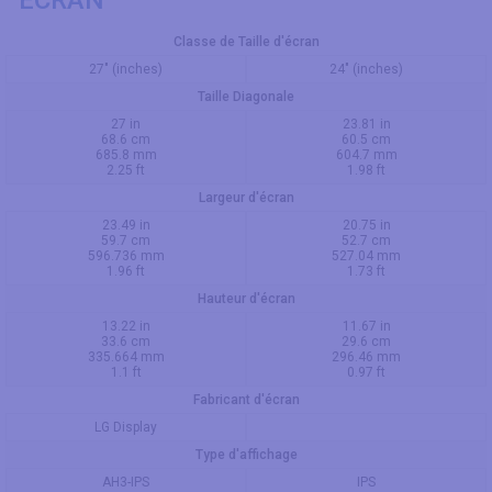
Classe de Taille d'écran
27" (inches)
24" (inches)
Taille Diagonale
27 in
23.81 in
68.6 cm
60.5 cm
685.8 mm
604.7 mm
2.25 ft
1.98 ft
Largeur d'écran
23.49 in
20.75 in
59.7 cm
52.7 cm
596.736 mm
527.04 mm
1.96 ft
1.73 ft
Hauteur d'écran
13.22 in
11.67 in
33.6 cm
29.6 cm
335.664 mm
296.46 mm
1.1 ft
0.97 ft
Fabricant d'écran
LG Display
Type d'affichage
AH3-IPS
IPS