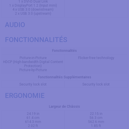
1 x DVI-D Dual Link
1 x DisplayPort 1.2 (Input mini)
4 x USB 3.0 (downstream)
2 x USB 3.0 (upstream)
AUDIO
FONCTIONNALITÉS
Fonctionnalités
Picture-in-Picture
Flicker-free technology
HDCP (High-bandwidth Digital Content
Protection)
Picture-by-Picture
Fonctionnalités Supplémentaires
Security lock slot
Security lock slot
ERGONOMIE
Largeur de Châssis
24.19 in
22.15 in
61.4 cm
56.3 cm
614.3 mm
562.6 mm
2.02 ft
1.85 ft