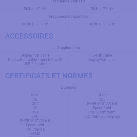
Fréquence Verticale
50 Hz - 60 Hz
50 Hz - 76 Hz
Fréquence Horizontale
30 kHz - 90 kHz
30 kHz - 83 kHz
ACCESSOIRES
Suppléments
DisplayPort cable
D-sub cable
DisplayPort cable - mini-DP to DP
DisplayPort cable
USB 3.0 cable
CERTIFICATS ET NORMES
Licenses
BSMI
CECP
CB
CEL
CCC
ENERGY STAR 6.0
CE
Epeat Gold
CSA
RoHS Compliant
EAC
TCO Certified Displays
ENERGY STAR 6.0
Epeat Gold
FCC Class B
GEMS