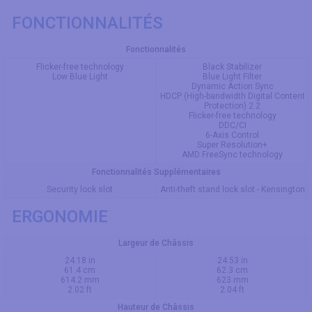
FONCTIONNALITÉS
Fonctionnalités
Flicker-free technology
Black Stabilizer
Low Blue Light
Blue Light Filter
Dynamic Action Sync
HDCP (High-bandwidth Digital Content
Protection) 2.2
Flicker-free technology
DDC/CI
6-Axis Control
Super Resolution+
AMD FreeSync technology
Fonctionnalités Supplémentaires
Security lock slot
Anti-theft stand lock slot - Kensington
ERGONOMIE
Largeur de Châssis
24.18 in
24.53 in
61.4 cm
62.3 cm
614.2 mm
623 mm
2.02 ft
2.04 ft
Hauteur de Châssis