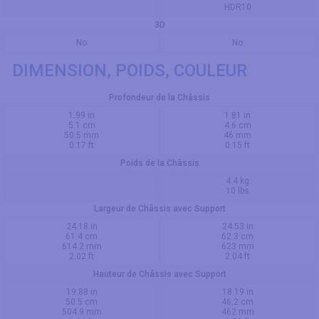
HDR10
3D
No
No
DIMENSION, POIDS, COULEUR
Profondeur de la Châssis
1.99 in
1.81 in
5.1 cm
4.6 cm
50.5 mm
46 mm
0.17 ft
0.15 ft
Poids de la Châssis
4.4 kg
10 lbs
Largeur de Châssis avec Support
24.18 in
24.53 in
61.4 cm
62.3 cm
614.2 mm
623 mm
2.02 ft
2.04 ft
Hauteur de Châssis avec Support
19.88 in
18.19 in
50.5 cm
46.2 cm
504.9 mm
462 mm