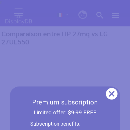
0
Comparaison entre HP 27mq vs LG
27UL550
Premium subscription
Limited offer:
$9.99
FREE
Subscription benefits: