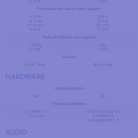
1.66 ft
1.52 ft
Profondeur de Châssis avec Support
8.33 in
9.06 in
21.2 cm
23 cm
211.6 mm
230 mm
0.69 ft
0.75 ft
Poids de Châssis avec Support
6.84 kg
6 kg
15 lbs
13 lbs
Couleur
Black, Silver
White, Gray
HARDWARE
Caméra Intégrée
No
No
Ports de Connexion
1 x HDMI 1.4
1 x 3.5 mm Audio Out
1 x D-sub
2 x HDMI 2.0
1 x DisplayPort 1.4
AUDIO