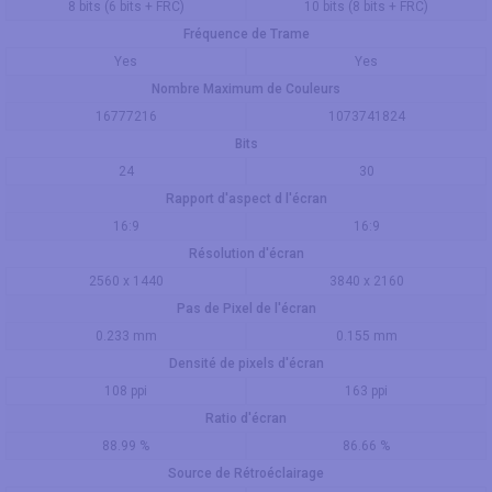
8 bits (6 bits + FRC)
10 bits (8 bits + FRC)
Fréquence de Trame
Yes
Yes
Nombre Maximum de Couleurs
16777216
1073741824
Bits
24
30
Rapport d'aspect d l'écran
16:9
16:9
Résolution d'écran
2560 x 1440
3840 x 2160
Pas de Pixel de l'écran
0.233 mm
0.155 mm
Densité de pixels d'écran
108 ppi
163 ppi
Ratio d'écran
88.99 %
86.66 %
Source de Rétroéclairage