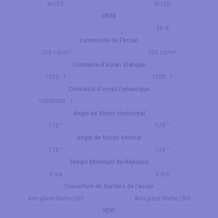
W-LED
W-LED
sRGB
98 %
Luminosité de l'écran
260 cd/m²
300 cd/m²
Contraste d'écran Statique
1000 : 1
1000 : 1
Contraste d'écran Dynamique
10000000 : 1
Angle de Vision Horizontal
178 °
178 °
Angle de Vision Vertical
178 °
178 °
Temps Minimum de Réponse
5 ms
5 ms
Couverture de Surface de l'écran
Anti-glare/Matte (3H)
Anti-glare/Matte (3H)
HDR