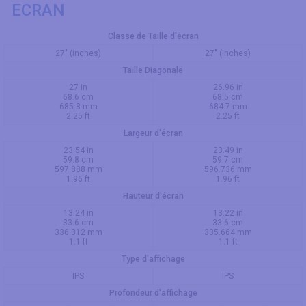
ECRAN
Classe de Taille d'écran
27" (inches)
27" (inches)
Taille Diagonale
27 in
26.96 in
68.6 cm
68.5 cm
685.8 mm
684.7 mm
2.25 ft
2.25 ft
Largeur d'écran
23.54 in
23.49 in
59.8 cm
59.7 cm
597.888 mm
596.736 mm
1.96 ft
1.96 ft
Hauteur d'écran
13.24 in
13.22 in
33.6 cm
33.6 cm
336.312 mm
335.664 mm
1.1 ft
1.1 ft
Type d'affichage
IPS
IPS
Profondeur d'affichage