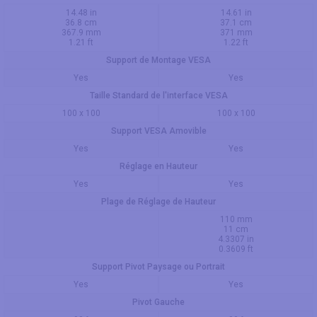
14.48 in
14.61 in
36.8 cm
37.1 cm
367.9 mm
371 mm
1.21 ft
1.22 ft
Support de Montage VESA
Yes
Yes
Taille Standard de l'interface VESA
100 x 100
100 x 100
Support VESA Amovible
Yes
Yes
Réglage en Hauteur
Yes
Yes
Plage de Réglage de Hauteur
110 mm
11 cm
4.3307 in
0.3609 ft
Support Pivot Paysage ou Portrait
Yes
Yes
Pivot Gauche