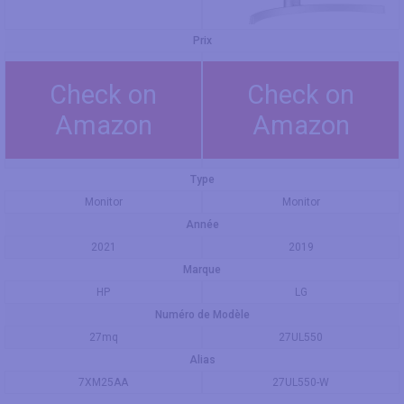
Prix
Check on
Check on
Amazon
Amazon
Type
Monitor
Monitor
Année
2021
2019
Marque
HP
LG
Numéro de Modèle
27mq
27UL550
Alias
7XM25AA
27UL550-W