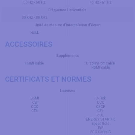
50 Hz - 60 Hz
40 Hz - 61 Hz
Fréquence Horizontale
30 kHz - 80 kHz
Unité de Mesure d'interpolation d'écran
NULL
ACCESSOIRES
Suppléments
HDMI cable
DisplayPort cable
HDMI cable
CERTIFICATS ET NORMES
Licenses
BSMI
C-Tick
CB
CCC
CCC
CECP
CEL
CEL
cUL
ENERGY STAR 7.0
Epeat Gold
ErP
FCC Class B