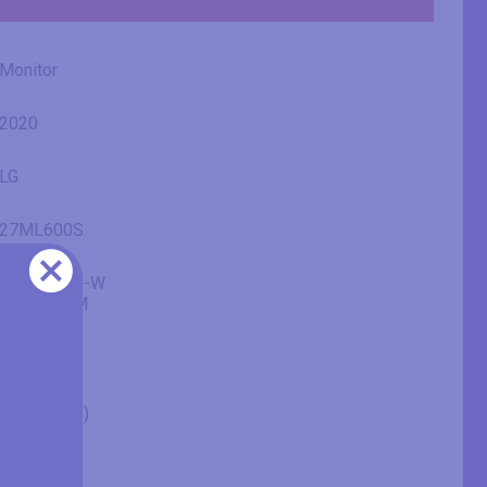
Monitor
2020
LG
27ML600S
27ML600S-W
27ML600M
27" (inches)
27 in