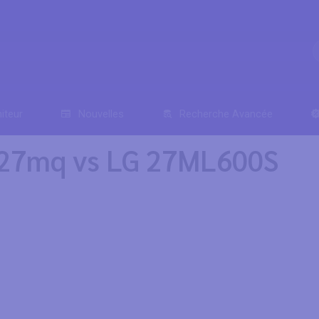
iteur
Nouvelles
Recherche Avancée
 27mq vs LG 27ML600S