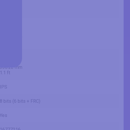
68.6 cm
685.8 mm
2.25 ft
23.53 in
59.8 cm
597.73 mm
1.96 ft
13.24 in
33.6 cm
336.22 mm
1.1 ft
IPS
8 bits (6 bits + FRC)
Yes
16777216