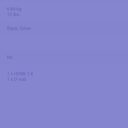
6.84 kg
15 lbs
Black, Silver
No
1 x HDMI 1.4
1 x D-sub