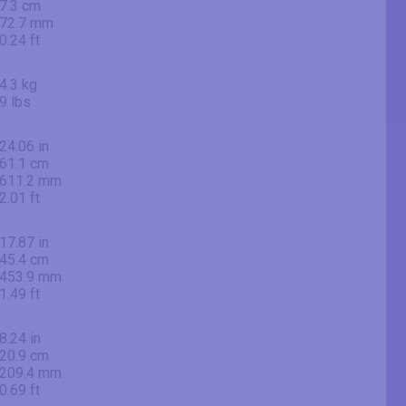
7.3 cm
72.7 mm
0.24 ft
4.3 kg
9 lbs
24.06 in
61.1 cm
611.2 mm
2.01 ft
17.87 in
45.4 cm
453.9 mm
1.49 ft
8.24 in
20.9 cm
209.4 mm
0.69 ft