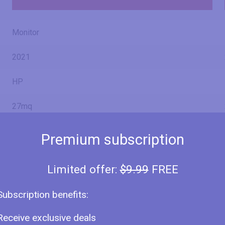
Monitor
2021
HP
27mq
7XM25AA
Premium subscription
Limited offer:
$9.99
FREE
27" (inches)
Subscription benefits:
27 in
Receive exclusive deals