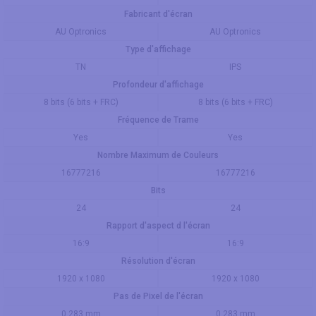
Fabricant d'écran
AU Optronics
AU Optronics
Type d'affichage
TN
IPS
Profondeur d'affichage
8 bits (6 bits + FRC)
8 bits (6 bits + FRC)
Fréquence de Trame
Yes
Yes
Nombre Maximum de Couleurs
16777216
16777216
Bits
24
24
Rapport d'aspect d l'écran
16:9
16:9
Résolution d'écran
1920 x 1080
1920 x 1080
Pas de Pixel de l'écran
0.283 mm
0.283 mm