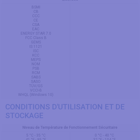
BSMI
CB
CCC
CE
CSA
EAC
ENERGY STAR 7.0
FCC Class B
GEMS
IS 1121
ISC
KCC
MEPS
NOM
PSB
RCM
SABS
SASO
TÜV/GS
VCCI-B
WHQL (Windows 10)
CONDITIONS D'UTILISATION ET DE
STOCKAGE
Niveau de Température de Fonctionnement Sécuritaire
5 °C - 35 °C
0 °C - 40 °C
41 °F - 95 °F
32 °F - 104 °F