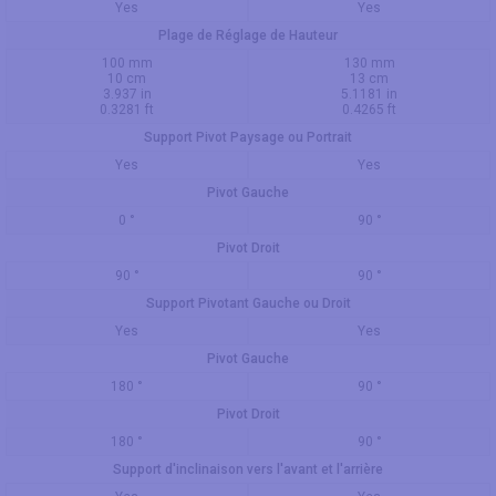
Yes
Yes
Plage de Réglage de Hauteur
100 mm
130 mm
10 cm
13 cm
3.937 in
5.1181 in
0.3281 ft
0.4265 ft
Support Pivot Paysage ou Portrait
Yes
Yes
Pivot Gauche
0 °
90 °
Pivot Droit
90 °
90 °
Support Pivotant Gauche ou Droit
Yes
Yes
Pivot Gauche
180 °
90 °
Pivot Droit
180 °
90 °
Support d'inclinaison vers l'avant et l'arrière