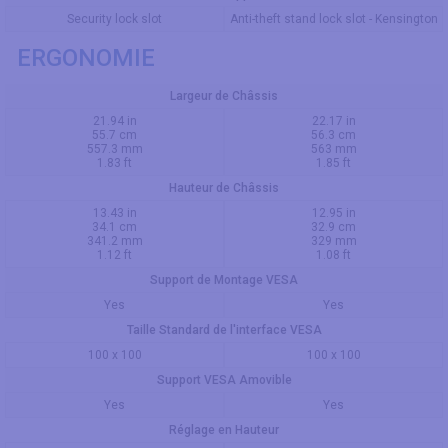
Security lock slot
Anti-theft stand lock slot - Kensington
ERGONOMIE
Largeur de Châssis
21.94 in
22.17 in
55.7 cm
56.3 cm
557.3 mm
563 mm
1.83 ft
1.85 ft
Hauteur de Châssis
13.43 in
12.95 in
34.1 cm
32.9 cm
341.2 mm
329 mm
1.12 ft
1.08 ft
Support de Montage VESA
Yes
Yes
Taille Standard de l'interface VESA
100 x 100
100 x 100
Support VESA Amovible
Yes
Yes
Réglage en Hauteur