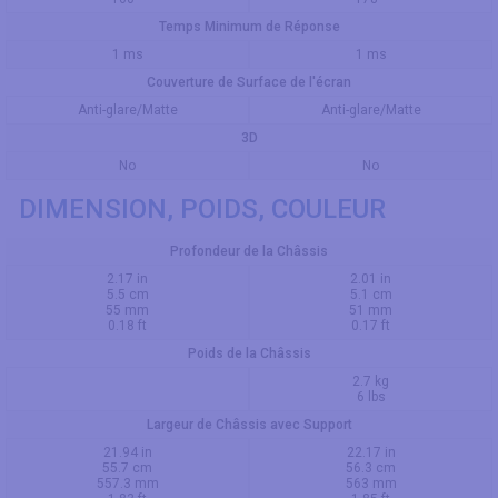
Temps Minimum de Réponse
1 ms
1 ms
Couverture de Surface de l'écran
Anti-glare/Matte
Anti-glare/Matte
3D
No
No
DIMENSION, POIDS, COULEUR
Profondeur de la Châssis
2.17 in
2.01 in
5.5 cm
5.1 cm
55 mm
51 mm
0.18 ft
0.17 ft
Poids de la Châssis
2.7 kg
6 lbs
Largeur de Châssis avec Support
21.94 in
22.17 in
55.7 cm
56.3 cm
557.3 mm
563 mm