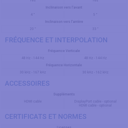
Yes
Yes
Inclinaison vers l'avant
4 °
5 °
Inclinaison vers l'arrière
20 °
33 °
FRÉQUENCE ET INTERPOLATION
Fréquence Verticale
48 Hz - 144 Hz
48 Hz - 144 Hz
Fréquence Horizontale
30 kHz - 167 kHz
30 kHz - 162 kHz
ACCESSOIRES
Suppléments
HDMI cable
DisplayPort cable - optional
HDMI cable - optional
CERTIFICATS ET NORMES
Licenses