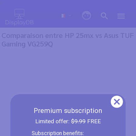
0
Comparaison entre HP 25mx vs Asus TUF
Gaming VG259Q
Premium subscription
Limited offer:
$9.99
FREE
Subscription benefits: