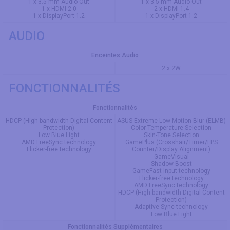
1 x 3.5 mm Audio Out
1 x 3.5 mm Audio Out
1 x HDMI 2.0
2 x HDMI 1.4
1 x DisplayPort 1.2
1 x DisplayPort 1.2
AUDIO
Enceintes Audio
2 x 2W
FONCTIONNALITÉS
Fonctionnalités
HDCP (High-bandwidth Digital Content
ASUS Extreme Low Motion Blur (ELMB)
Protection)
Color Temperature Selection
Low Blue Light
Skin-Tone Selection
AMD FreeSync technology
GamePlus (Crosshair/Timer/FPS
Flicker-free technology
Counter/Display Alignment)
GameVisual
Shadow Boost
GameFast Input technology
Flicker-free technology
AMD FreeSync technology
HDCP (High-bandwidth Digital Content
Protection)
Adaptive-Sync technology
Low Blue Light
Fonctionnalités Supplémentaires