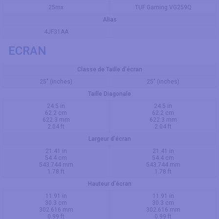
25mx
TUF Gaming VG259Q
Alias
4JF31AA
ECRAN
Classe de Taille d'écran
25" (inches)
25" (inches)
Taille Diagonale
24.5 in
24.5 in
62.2 cm
62.2 cm
622.3 mm
622.3 mm
2.04 ft
2.04 ft
Largeur d'écran
21.41 in
21.41 in
54.4 cm
54.4 cm
543.744 mm
543.744 mm
1.78 ft
1.78 ft
Hauteur d'écran
11.91 in
11.91 in
30.3 cm
30.3 cm
302.616 mm
302.616 mm
0.99 ft
0.99 ft