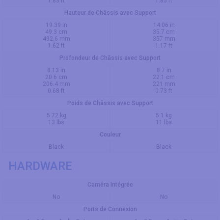
1.83 ft
1.85 ft
Hauteur de Châssis avec Support
19.39 in
14.06 in
49.3 cm
35.7 cm
492.6 mm
357 mm
1.62 ft
1.17 ft
Profondeur de Châssis avec Support
8.13 in
8.7 in
20.6 cm
22.1 cm
206.4 mm
221 mm
0.68 ft
0.73 ft
Poids de Châssis avec Support
5.72 kg
5.1 kg
13 lbs
11 lbs
Couleur
Black
Black
HARDWARE
Caméra Intégrée
No
No
Ports de Connexion