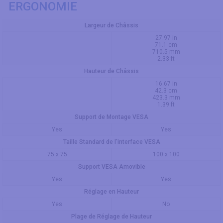
ERGONOMIE
Largeur de Châssis
27.97 in
71.1 cm
710.5 mm
2.33 ft
Hauteur de Châssis
16.67 in
42.3 cm
423.3 mm
1.39 ft
Support de Montage VESA
Yes
Yes
Taille Standard de l'interface VESA
75 x 75
100 x 100
Support VESA Amovible
Yes
Yes
Réglage en Hauteur
Yes
No
Plage de Réglage de Hauteur