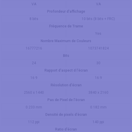
VA
VA
Profondeur d'affichage
8 bits
10 bits (8 bits + FRC)
Fréquence de Trame
Yes
Nombre Maximum de Couleurs
16777216
1073741824
Bits
24
30
Rapport d'aspect d l'écran
16:9
16:9
Résolution d'écran
2560 x 1440
3840 x 2160
Pas de Pixel de l'écran
0.233 mm
0.182 mm
Densité de pixels d'écran
112 ppi
140 ppi
Ratio d'écran