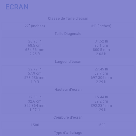
ECRAN
Classe de Taille d'écran
27" (inches)
32" (inches)
Taille Diagonale
26.96 in
31.52 in
68.5 cm
80.1 cm
684.66 mm
800.5 mm
2.25 ft
2.63 ft
Largeur d'écran
22.79 in
27.45 in
57.9 cm
69.7 cm
578.936 mm
697.306 mm
1.9 ft
2.29 ft
Hauteur d'écran
12.83 in
15.44 in
32.6 cm
39.2 cm
325.864 mm
392.234 mm
1.07 ft
1.29 ft
Courbure d'écran
1500
1500
Type d'affichage