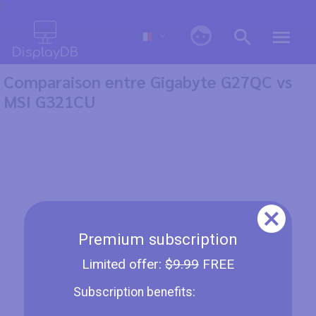
0
Comparaison entre Gigabyte G27QC vs
MSI G321CU
Premium subscription
Limited offer:
$9.99
FREE
Subscription benefits: