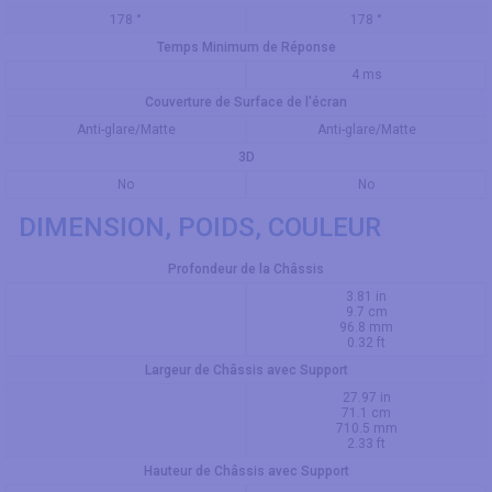
178 °
178 °
Temps Minimum de Réponse
4 ms
Couverture de Surface de l'écran
Anti-glare/Matte
Anti-glare/Matte
3D
No
No
DIMENSION, POIDS, COULEUR
Profondeur de la Châssis
3.81 in
9.7 cm
96.8 mm
0.32 ft
Largeur de Châssis avec Support
27.97 in
71.1 cm
710.5 mm
2.33 ft
Hauteur de Châssis avec Support