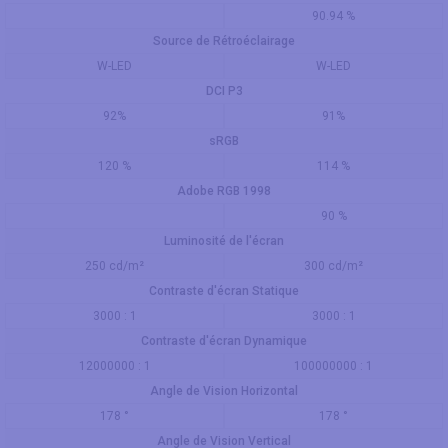
90.94 %
Source de Rétroéclairage
W-LED
W-LED
DCI P3
92%
91%
sRGB
120 %
114 %
Adobe RGB 1998
90 %
Luminosité de l'écran
250 cd/m²
300 cd/m²
Contraste d'écran Statique
3000 : 1
3000 : 1
Contraste d'écran Dynamique
12000000 : 1
100000000 : 1
Angle de Vision Horizontal
178 °
178 °
Angle de Vision Vertical