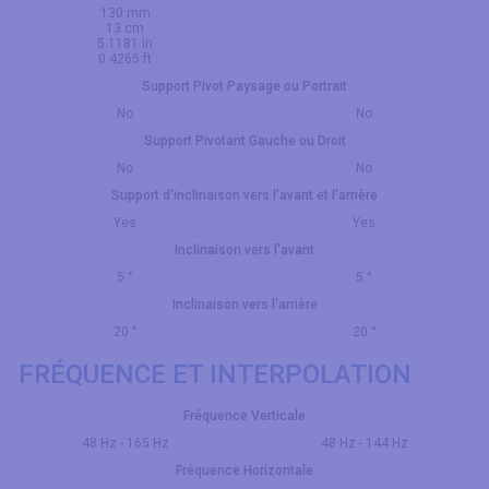
130 mm
13 cm
5.1181 in
0.4265 ft
Support Pivot Paysage ou Portrait
No
No
Support Pivotant Gauche ou Droit
No
No
Support d'inclinaison vers l'avant et l'arrière
Yes
Yes
Inclinaison vers l'avant
5 °
5 °
Inclinaison vers l'arrière
20 °
20 °
FRÉQUENCE ET INTERPOLATION
Fréquence Verticale
48 Hz - 165 Hz
48 Hz - 144 Hz
Fréquence Horizontale