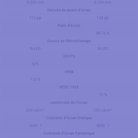
0.233 mm
0.233 mm
Densité de pixels d'écran
112 ppi
108 ppi
Ratio d'écran
88.73 %
Source de Rétroéclairage
W-LED
W-LED
DCI P3
92%
sRGB
120 %
NTSC 1953
72 %
Luminosité de l'écran
250 cd/m²
250 cd/m²
Contraste d'écran Statique
3000 : 1
4000 : 1
Contraste d'écran Dynamique