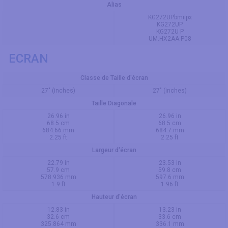
Alias
KG272UPbmiipx
KG272UP
KG272U P
UM.HX2AA.P08
ECRAN
Classe de Taille d'écran
27" (inches)
27" (inches)
Taille Diagonale
26.96 in
26.96 in
68.5 cm
68.5 cm
684.66 mm
684.7 mm
2.25 ft
2.25 ft
Largeur d'écran
22.79 in
23.53 in
57.9 cm
59.8 cm
578.936 mm
597.6 mm
1.9 ft
1.96 ft
Hauteur d'écran
12.83 in
13.23 in
32.6 cm
33.6 cm
325.864 mm
336.1 mm