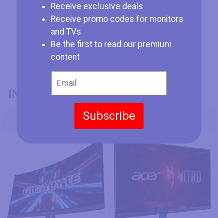
Receive exclusive deals
Receive promo codes for monitors
and TVs
Be the first to read our premium
content
INFORMATIONS GÉNÉRALES
Numéro de Modèle
Subscribe
Gigabyte G27QC
Acer KG272U Pbmiipx