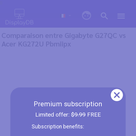
0
Comparaison entre Gigabyte G27QC vs
Acer KG272U Pbmiipx
Premium subscription
Limited offer:
$9.99
FREE
Subscription benefits: