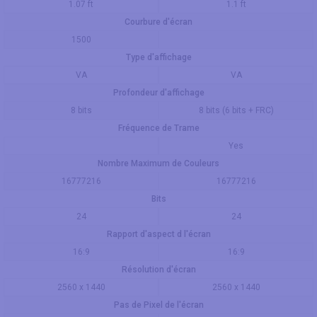
1.07 ft
1.1 ft
Courbure d'écran
1500
Type d'affichage
VA
VA
Profondeur d'affichage
8 bits
8 bits (6 bits + FRC)
Fréquence de Trame
Yes
Nombre Maximum de Couleurs
16777216
16777216
Bits
24
24
Rapport d'aspect d l'écran
16:9
16:9
Résolution d'écran
2560 x 1440
2560 x 1440
Pas de Pixel de l'écran