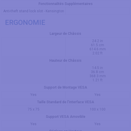
Fonctionnalités Supplémentaires
Anti-theft stand lock slot - Kensington
ERGONOMIE
Largeur de Châssis
24.2 in
61.5 cm
614.6 mm
2.02 ft
Hauteur de Châssis
14.5 in
36.8 cm
368.3 mm
1.21 ft
Support de Montage VESA
Yes
Yes
Taille Standard de l'interface VESA
75 x 75
100 x 100
Support VESA Amovible
Yes
Yes