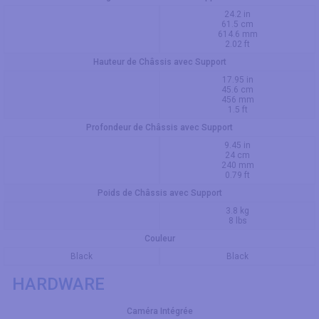
24.2 in
61.5 cm
614.6 mm
2.02 ft
Hauteur de Châssis avec Support
17.95 in
45.6 cm
456 mm
1.5 ft
Profondeur de Châssis avec Support
9.45 in
24 cm
240 mm
0.79 ft
Poids de Châssis avec Support
3.8 kg
8 lbs
Couleur
Black
Black
HARDWARE
Caméra Intégrée