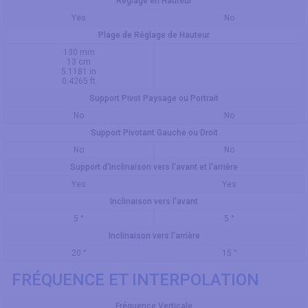
Réglage en Hauteur
Yes
No
Plage de Réglage de Hauteur
130 mm
13 cm
5.1181 in
0.4265 ft
Support Pivot Paysage ou Portrait
No
No
Support Pivotant Gauche ou Droit
No
No
Support d'inclinaison vers l'avant et l'arrière
Yes
Yes
Inclinaison vers l'avant
5 °
5 °
Inclinaison vers l'arrière
20 °
15 °
FRÉQUENCE ET INTERPOLATION
Fréquence Verticale