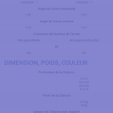
12000000 : 1
1000000 : 1
Angle de Vision Horizontal
178 °
178 °
Angle de Vision Vertical
178 °
178 °
Couverture de Surface de l'écran
Anti-glare/Matte
Anti-glare/Matte (3H)
3D
No
No
DIMENSION, POIDS, COULEUR
Profondeur de la Châssis
2.6 in
6.6 cm
66 mm
0.22 ft
Poids de la Châssis
3.5 kg
8 lbs
Largeur de Châssis avec Support