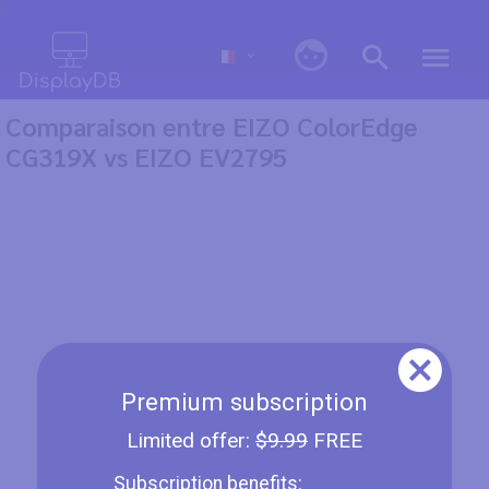
0
Comparaison entre EIZO ColorEdge
CG319X vs EIZO EV2795
Premium subscription
Limited offer:
$9.99
FREE
Subscription benefits: