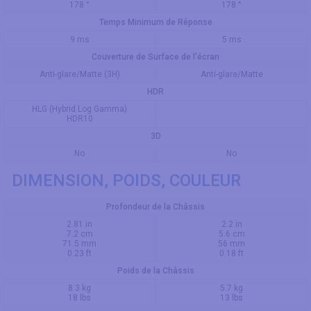
178 °
178 °
Temps Minimum de Réponse
9 ms
5 ms
Couverture de Surface de l'écran
Anti-glare/Matte (3H)
Anti-glare/Matte
HDR
HLG (Hybrid Log Gamma)
HDR10
3D
No
No
DIMENSION, POIDS, COULEUR
Profondeur de la Châssis
2.81 in
2.2 in
7.2 cm
5.6 cm
71.5 mm
56 mm
0.23 ft
0.18 ft
Poids de la Châssis
8.3 kg
5.7 kg
18 lbs
13 lbs