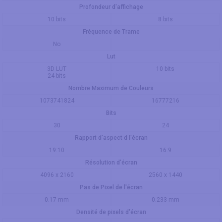
Profondeur d'affichage
10 bits
8 bits
Fréquence de Trame
No
Lut
3D LUT
10 bits
24 bits
Nombre Maximum de Couleurs
1073741824
16777216
Bits
30
24
Rapport d'aspect d l'écran
19:10
16:9
Résolution d'écran
4096 x 2160
2560 x 1440
Pas de Pixel de l'écran
0.17 mm
0.233 mm
Densité de pixels d'écran