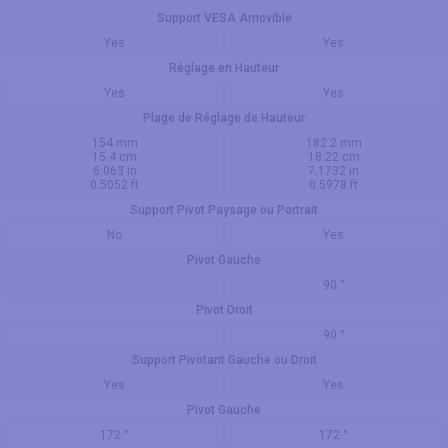
Support VESA Amovible
Yes
Yes
Réglage en Hauteur
Yes
Yes
Plage de Réglage de Hauteur
154 mm
182.2 mm
15.4 cm
18.22 cm
6.063 in
7.1732 in
0.5052 ft
0.5978 ft
Support Pivot Paysage ou Portrait
No
Yes
Pivot Gauche
90 °
Pivot Droit
90 °
Support Pivotant Gauche ou Droit
Yes
Yes
Pivot Gauche
172 °
172 °