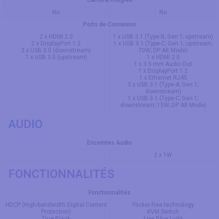
Caméra Intégrée
No
No
Ports de Connexion
2 x HDMI 2.0
1 x USB 3.1 (Type-B; Gen 1; upstream)
2 x DisplayPort 1.2
1 x USB 3.1 (Type-C; Gen 1; upstream;
3 x USB 3.0 (downstream)
70W; DP Alt Mode)
1 x USB 3.0 (upstream)
1 x HDMI 2.0
1 x 3.5 mm Audio Out
1 x DisplayPort 1.2
1 x Ethernet RJ45
3 x USB 3.1 (Type-A; Gen 1;
downstream)
1 x USB 3.1 (Type-C; Gen 1;
downstream; 15W; DP Alt Mode)
AUDIO
Enceintes Audio
2 x 1W
FONCTIONNALITÉS
Fonctionnalités
HDCP (High-bandwidth Digital Content
Flicker-free technology
Protection)
KVM Switch
True Black
Low Blue Light