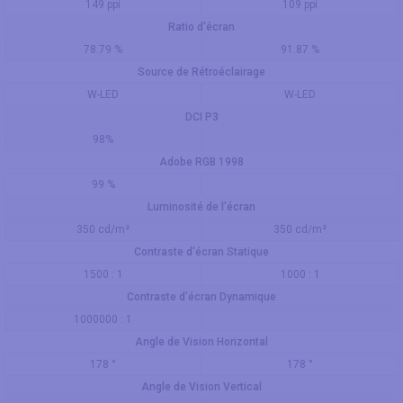
149 ppi
109 ppi
Ratio d'écran
78.79 %
91.87 %
Source de Rétroéclairage
W-LED
W-LED
DCI P3
98%
Adobe RGB 1998
99 %
Luminosité de l'écran
350 cd/m²
350 cd/m²
Contraste d'écran Statique
1500 : 1
1000 : 1
Contraste d'écran Dynamique
1000000 : 1
Angle de Vision Horizontal
178 °
178 °
Angle de Vision Vertical