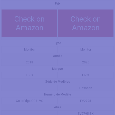
Prix
Check on
Check on
Amazon
Amazon
Type
Monitor
Monitor
Année
2018
2020
Marque
EIZO
EIZO
Série de Modèles
FlexScan
Numéro de Modèle
ColorEdge CG319X
EV2795
Alias
EV2795-BK