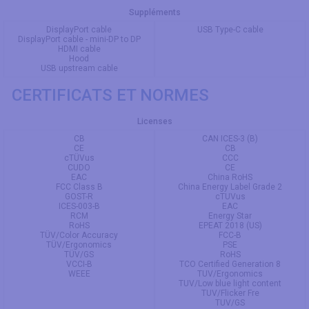
Suppléments
DisplayPort cable
USB Type-C cable
DisplayPort cable - mini-DP to DP
HDMI cable
Hood
USB upstream cable
CERTIFICATS ET NORMES
Licenses
CB
CAN ICES-3 (B)
CE
CB
cTÜVus
CCC
CUDO
CE
EAC
China RoHS
FCC Class B
China Energy Label Grade 2
GOST-R
cTUVus
ICES-003-B
EAC
RCM
Energy Star
RoHS
EPEAT 2018 (US)
TÜV/Color Accuracy
FCC-B
TÜV/Ergonomics
PSE
TÜV/GS
RoHS
VCCI-B
TCO Certified Generation 8
WEEE
TUV/Ergonomics
TUV/Low blue light content
TUV/Flicker Fre
TUV/GS