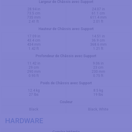
Largeur de Châssis avec Support
28.94 in
24.07 in
73.5 cm
61.1 cm
735 mm
611.4 mm
2.41 ft
2.01 ft
Hauteur de Châssis avec Support
17.09 in
14.51 in
43.4 cm
36.9 cm
434 mm
368.6 mm
1.42 ft
1.21 ft
Profondeur de Châssis avec Support
11.42 in
9.06 in
29 cm
23 cm
290 mm
230 mm
0.95 ft
0.75 ft
Poids de Châssis avec Support
12.4 kg
8.5 kg
27 lbs
19 lbs
Couleur
Black
Black, White
HARDWARE