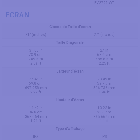
EV2795-WT
ECRAN
Classe de Taille d'écran
31" (inches)
27" (inches)
Taille Diagonale
31.06 in
27 in
78.9 cm
68.6 cm
789 mm
685.8 mm
2.59 ft
2.25 ft
Largeur d'écran
27.48 in
23.49 in
69.8 cm
59.7 cm
697.958 mm
596.736 mm
2.29 ft
1.96 ft
Hauteur d'écran
14.49 in
13.22 in
36.8 cm
33.6 cm
368.064 mm
335.664 mm
1.21 ft
1.1 ft
Type d'affichage
IPS
IPS