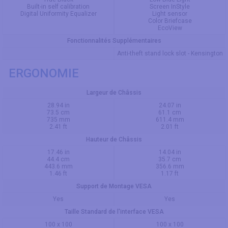
Built-in self calibration
Screen InStyle
Digital Uniformity Equalizer
Light sensor
Color Briefcase
EcoView
Fonctionnalités Supplémentaires
Anti-theft stand lock slot - Kensington
ERGONOMIE
Largeur de Châssis
28.94 in
24.07 in
73.5 cm
61.1 cm
735 mm
611.4 mm
2.41 ft
2.01 ft
Hauteur de Châssis
17.46 in
14.04 in
44.4 cm
35.7 cm
443.6 mm
356.6 mm
1.46 ft
1.17 ft
Support de Montage VESA
Yes
Yes
Taille Standard de l'interface VESA
100 x 100
100 x 100