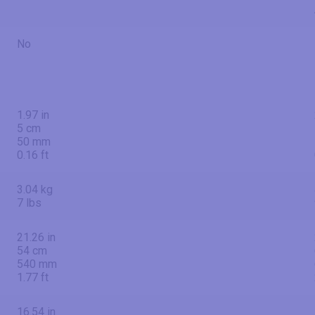
No
1.97 in
5 cm
50 mm
0.16 ft
3.04 kg
7 lbs
21.26 in
54 cm
540 mm
1.77 ft
16.54 in