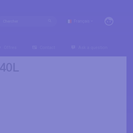
Français
Offres
Contact
Ask a question
740L