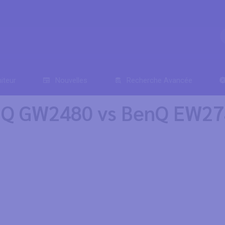
iteur
Nouvelles
Recherche Avancée
nQ GW2480 vs BenQ EW2