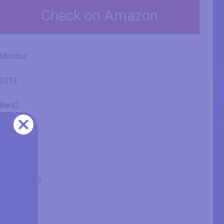
Check on Amazon
Monitor
2013
BenQ
EW2740L
27" (inches)
27 in
68.6 cm
685.8 mm