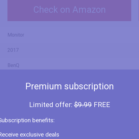
Check on Amazon
Monitor
2017
BenQ
GW2480
Premium subscription
Limited offer:
$9.99
FREE
24" (inches)
Subscription benefits:
23.81 in
60.5 cm
Receive exclusive deals
604.7 mm