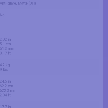
Anti-glare/Matte (3H)
No
2.02 in
5.1 cm
51.3 mm
0.17 ft
4.2 kg
9 lbs
24.5 in
62.2 cm
622.3 mm
2.04 ft
17.7 in