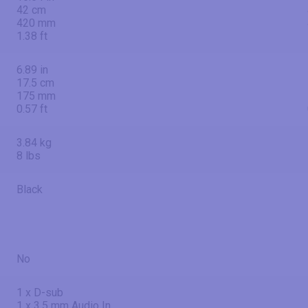
42 cm
420 mm
1.38 ft
6.89 in
17.5 cm
175 mm
0.57 ft
3.84 kg
8 lbs
Black
No
1 x D-sub
1 x 3.5 mm Audio In