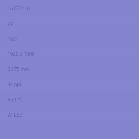
16777216
24
16:9
1920 x 1080
0.275 mm
92 ppi
85.1 %
W-LED