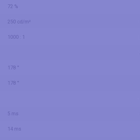
72 %
250 cd/m²
1000 : 1
178 °
178 °
5 ms
14 ms