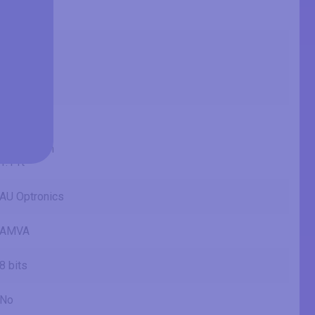
2.25 ft
23.53 in
59.8 cm
597.6 mm
1.96 ft
13.23 in
33.6 cm
336.15 mm
1.1 ft
AU Optronics
AMVA
8 bits
No