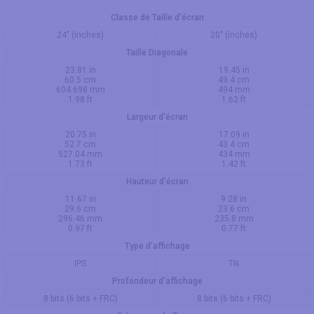
Classe de Taille d'écran
24" (inches)
20" (inches)
Taille Diagonale
23.81 in
19.45 in
60.5 cm
49.4 cm
604.698 mm
494 mm
1.98 ft
1.62 ft
Largeur d'écran
20.75 in
17.09 in
52.7 cm
43.4 cm
527.04 mm
434 mm
1.73 ft
1.42 ft
Hauteur d'écran
11.67 in
9.28 in
29.6 cm
23.6 cm
296.46 mm
235.8 mm
0.97 ft
0.77 ft
Type d'affichage
IPS
TN
Profondeur d'affichage
8 bits (6 bits + FRC)
8 bits (6 bits + FRC)