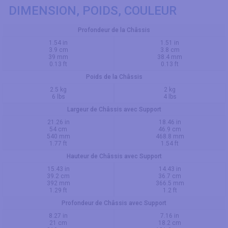
DIMENSION, POIDS, COULEUR
Profondeur de la Châssis
1.54 in
1.51 in
3.9 cm
3.8 cm
39 mm
38.4 mm
0.13 ft
0.13 ft
Poids de la Châssis
2.5 kg
2 kg
6 lbs
4 lbs
Largeur de Châssis avec Support
21.26 in
18.46 in
54 cm
46.9 cm
540 mm
468.8 mm
1.77 ft
1.54 ft
Hauteur de Châssis avec Support
15.43 in
14.43 in
39.2 cm
36.7 cm
392 mm
366.5 mm
1.29 ft
1.2 ft
Profondeur de Châssis avec Support
8.27 in
7.16 in
21 cm
18.2 cm