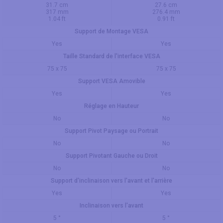
31.7 cm
27.6 cm
317 mm
276.4 mm
1.04 ft
0.91 ft
Support de Montage VESA
Yes
Yes
Taille Standard de l'interface VESA
75 x 75
75 x 75
Support VESA Amovible
Yes
Yes
Réglage en Hauteur
No
No
Support Pivot Paysage ou Portrait
No
No
Support Pivotant Gauche ou Droit
No
No
Support d'inclinaison vers l'avant et l'arrière
Yes
Yes
Inclinaison vers l'avant
5 °
5 °