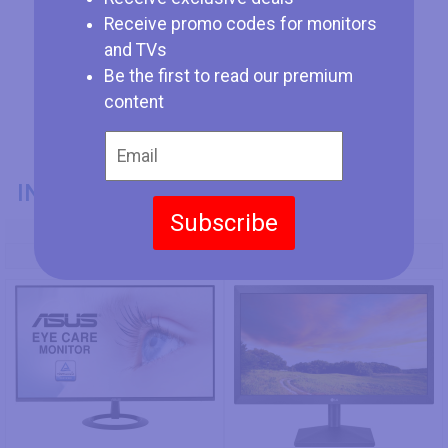
Receive promo codes for monitors
and TVs
Be the first to read our premium
content
INFORMATIONS GÉNÉRALES
Subscribe
Numéro de Modèle
Asus VZ24EHE
LG 20MK400H