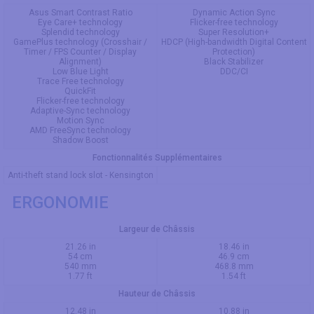
Asus Smart Contrast Ratio
Dynamic Action Sync
Eye Care+ technology
Flicker-free technology
Splendid technology
Super Resolution+
GamePlus technology (Crosshair /
HDCP (High-bandwidth Digital Content
Timer / FPS Counter / Display
Protection)
Alignment)
Black Stabilizer
Low Blue Light
DDC/CI
Trace Free technology
QuickFit
Flicker-free technology
Adaptive-Sync technology
Motion Sync
AMD FreeSync technology
Shadow Boost
Fonctionnalités Supplémentaires
Anti-theft stand lock slot - Kensington
ERGONOMIE
Largeur de Châssis
21.26 in
18.46 in
54 cm
46.9 cm
540 mm
468.8 mm
1.77 ft
1.54 ft
Hauteur de Châssis
12.48 in
10.88 in