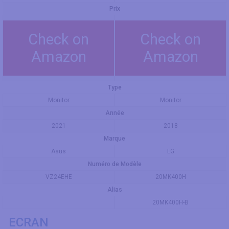
Prix
Check on
Check on
Amazon
Amazon
Type
Monitor
Monitor
Année
2021
2018
Marque
Asus
LG
Numéro de Modèle
VZ24EHE
20MK400H
Alias
20MK400H-B
ECRAN