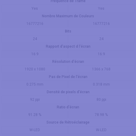
Fréquence de Trame
Yes
Yes
Nombre Maximum de Couleurs
16777216
16777216
Bits
24
24
Rapport d'aspect d l'écran
16:9
16:9
Résolution d'écran
1920 x 1080
1366 x 768
Pas de Pixel de l'écran
0.275 mm
0.318 mm
Densité de pixels d'écran
92 ppi
80 ppi
Ratio d'écran
91.28 %
78.98 %
Source de Rétroéclairage
W-LED
W-LED