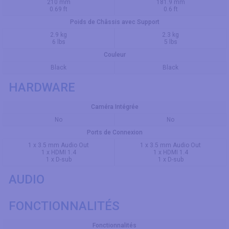
210 mm
181.9 mm
0.69 ft
0.6 ft
Poids de Châssis avec Support
2.9 kg
2.3 kg
6 lbs
5 lbs
Couleur
Black
Black
HARDWARE
Caméra Intégrée
No
No
Ports de Connexion
1 x 3.5 mm Audio Out
1 x 3.5 mm Audio Out
1 x HDMI 1.4
1 x HDMI 1.4
1 x D-sub
1 x D-sub
AUDIO
FONCTIONNALITÉS
Fonctionnalités