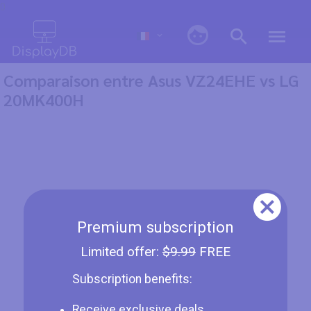
0
Comparaison entre Asus VZ24EHE vs LG
20MK400H
Premium subscription
Limited offer:
$9.99
FREE
Subscription benefits:
Receive exclusive deals