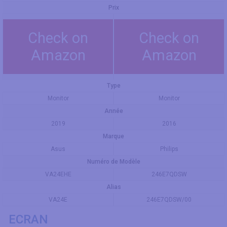
Prix
Check on
Check on
Amazon
Amazon
Type
Monitor
Monitor
Année
2019
2016
Marque
Asus
Philips
Numéro de Modèle
VA24EHE
246E7QDSW
Alias
VA24E
246E7QDSW/00
ECRAN