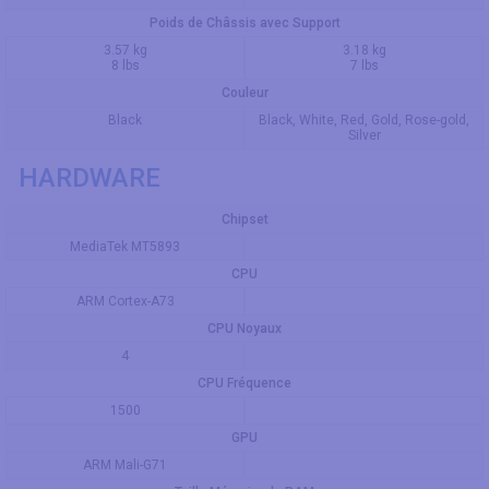
Poids de Châssis avec Support
3.57 kg
3.18 kg
8 lbs
7 lbs
Couleur
Black
Black, White, Red, Gold, Rose-gold,
Silver
HARDWARE
Chipset
MediaTek MT5893
CPU
ARM Cortex-A73
CPU Noyaux
4
CPU Fréquence
1500
GPU
ARM Mali-G71