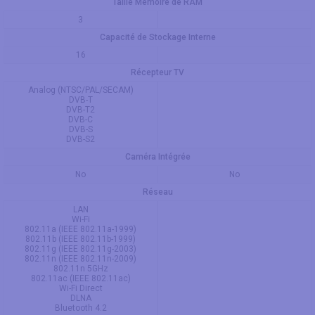
Taille Mémoire de RAM
3
Capacité de Stockage Interne
16
Récepteur TV
Analog (NTSC/PAL/SECAM)
DVB-T
DVB-T2
DVB-C
DVB-S
DVB-S2
Caméra Intégrée
No
No
Réseau
LAN
Wi-Fi
802.11a (IEEE 802.11a-1999)
802.11b (IEEE 802.11b-1999)
802.11g (IEEE 802.11g-2003)
802.11n (IEEE 802.11n-2009)
802.11n 5GHz
802.11ac (IEEE 802.11ac)
Wi-Fi Direct
DLNA
Bluetooth 4.2