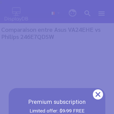
0
Comparaison entre Asus VA24EHE vs
Philips 246E7QDSW
Premium subscription
Limited offer:
$9.99
FREE