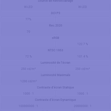
Source de Rétroéclairage
W-LED
W-LED
DCI P3
77%
Rec.2020
70
sRGB
122.7 %
NTSC 1953
72 %
101.4 %
Luminosité de l'écran
250 cd/m²
250 cd/m²
Luminosité Maximale
1200 cd/m²
Contraste d'écran Statique
1000 : 1
1000 : 1
Contraste d'écran Dynamique
100000000 : 1
20000000 : 1