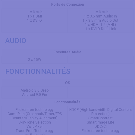
Ports de Connexion
1 x D-sub
1 x D-sub
1 x HDMI
1 x 3.5 mm Audio In
1 x DVI-D
1 x 3.5 mm Audio Out
1 x HDMI 1.4 (MHL)
1 x DVI-D Dual Link
AUDIO
Enceintes Audio
2 x 15W
FONCTIONNALITÉS
OS
Android 8.0 Oreo
Android 9.0 Pie
Fonctionnalités
Flicker-free technology
HDCP (High-bandwidth Digital Content
GamePlus (Crosshair/Timer/FPS
Protection)
Counter/Display Alignment)
SmartContrast
Skin-Tone Selection
SmartImage Lite
VividPixel
DDC/CI
Trace Free Technology
Flicker-free technology