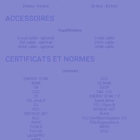
24 kHz - 84 kHz
30 kHz - 83 kHz
ACCESSOIRES
Suppléments
D-sub cable - optional
D-sub cable
DVI cable - optional
DVI-D cable
HDMI cable - optional
HDMI cable
CERTIFICATS ET NORMES
Licenses
ENERGY STAR
CCC
BSMI
CE Mark
CB
CECP
CCC
EAC / CU
CE
ENERGY STAR 7.0
CEL level 0
Epeat Silver
CU
FCC Class B
FCC
ISO9241-307
ISO-9241-307
RoHS
KCC
TCO Certified Displays 6.0
RoHS
TÜV/Ergonomics
TCO8.0
WEEE
TUV-GS
VCCI
UkrSEPRO