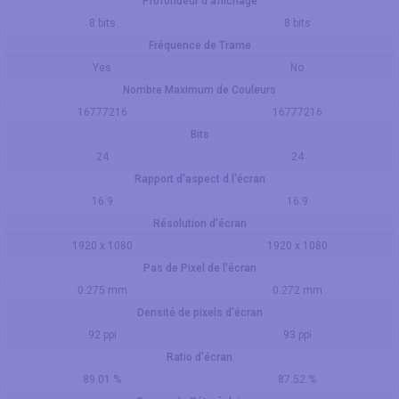
Profondeur d'affichage
8 bits
8 bits
Fréquence de Trame
Yes
No
Nombre Maximum de Couleurs
16777216
16777216
Bits
24
24
Rapport d'aspect d l'écran
16:9
16:9
Résolution d'écran
1920 x 1080
1920 x 1080
Pas de Pixel de l'écran
0.275 mm
0.272 mm
Densité de pixels d'écran
92 ppi
93 ppi
Ratio d'écran
89.01 %
87.52 %