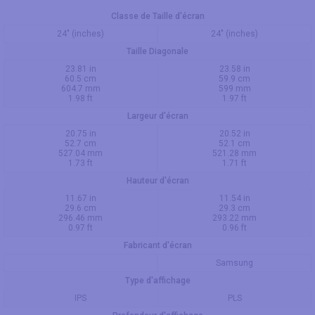
Classe de Taille d'écran
24" (inches)
24" (inches)
Taille Diagonale
23.81 in
23.58 in
60.5 cm
59.9 cm
604.7 mm
599 mm
1.98 ft
1.97 ft
Largeur d'écran
20.75 in
20.52 in
52.7 cm
52.1 cm
527.04 mm
521.28 mm
1.73 ft
1.71 ft
Hauteur d'écran
11.67 in
11.54 in
29.6 cm
29.3 cm
296.46 mm
293.22 mm
0.97 ft
0.96 ft
Fabricant d'écran
Samsung
Type d'affichage
IPS
PLS