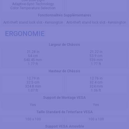
Low Blue Light
Adaptive-Sync Technology
Color Temperature Selection
Fonctionnalités Supplémentaires
Anti-theft stand lock slot - Kensington
Anti-theft stand lock slot - Kensington
ERGONOMIE
Largeur de Châssis
21.28 in
21.22 in
54 cm
53.9 cm
540.45 mm
539 mm
1.77 ft
1.77 ft
Hauteur de Châssis
12.79 in
12.76 in
32.5 cm
32.4 cm
324.8 mm
324 mm
1.07 ft
1.06 ft
Support de Montage VESA
Yes
Yes
Taille Standard de l'interface VESA
100 x 100
100 x 100
Support VESA Amovible