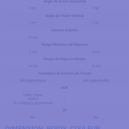
Angle de Vision Horizontal
178 °
178 °
Angle de Vision Vertical
178 °
178 °
Latence d'entrée
20 ms
Temps Minimum de Réponse
5 ms
5 ms
Temps de Réponse Moyen
10 ms
15 ms
Couverture de Surface de l'écran
Anti-glare/Matte
Anti-glare/Matte
HDR
Dolby Vision
HDR10
HLG (Hybrid Log Gamma)
3D
No
No
DIMENSION, POIDS, COULEUR