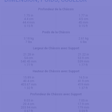
Profondeur de la Châssis
1.75 in
1.77 in
4.4 cm
4.5 cm
44.4 mm
45 mm
0.15 ft
0.15 ft
Poids de la Châssis
3.18 kg
2.61 kg
7 lbs
6 lbs
Largeur de Châssis avec Support
21.28 in
21.22 in
54 cm
53.9 cm
540.45 mm
539 mm
1.77 ft
1.77 ft
Hauteur de Châssis avec Support
15.89 in
16.5 in
40.4 cm
41.9 cm
403.67 mm
419 mm
1.32 ft
1.37 ft
Profondeur de Châssis avec Support
8.03 in
7.05 in
20.4 cm
17.9 cm
203.94 mm
179 mm
0.67 ft
0.59 ft