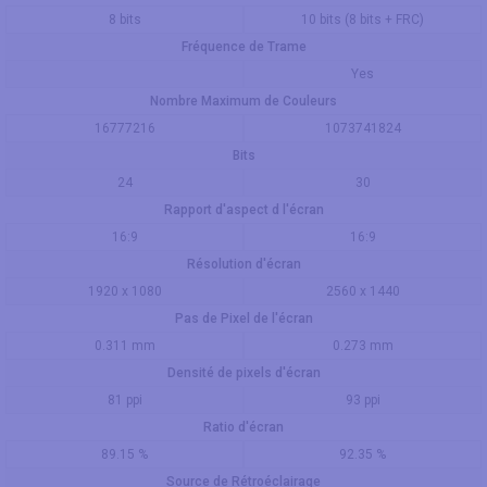
8 bits
10 bits (8 bits + FRC)
Fréquence de Trame
Yes
Nombre Maximum de Couleurs
16777216
1073741824
Bits
24
30
Rapport d'aspect d l'écran
16:9
16:9
Résolution d'écran
1920 x 1080
2560 x 1440
Pas de Pixel de l'écran
0.311 mm
0.273 mm
Densité de pixels d'écran
81 ppi
93 ppi
Ratio d'écran
89.15 %
92.35 %
Source de Rétroéclairage