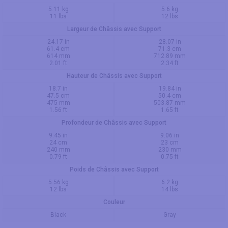
5.11 kg
5.6 kg
11 lbs
12 lbs
Largeur de Châssis avec Support
24.17 in
28.07 in
61.4 cm
71.3 cm
614 mm
712.89 mm
2.01 ft
2.34 ft
Hauteur de Châssis avec Support
18.7 in
19.84 in
47.5 cm
50.4 cm
475 mm
503.87 mm
1.56 ft
1.65 ft
Profondeur de Châssis avec Support
9.45 in
9.06 in
24 cm
23 cm
240 mm
230 mm
0.79 ft
0.75 ft
Poids de Châssis avec Support
5.56 kg
6.2 kg
12 lbs
14 lbs
Couleur
Black
Gray