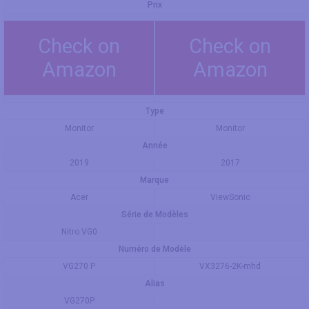
Prix
Check on
Check on
Amazon
Amazon
Type
Monitor
Monitor
Année
2019
2017
Marque
Acer
ViewSonic
Série de Modèles
Nitro VG0
Numéro de Modèle
VG270 P
VX3276-2K-mhd
Alias
VG270P