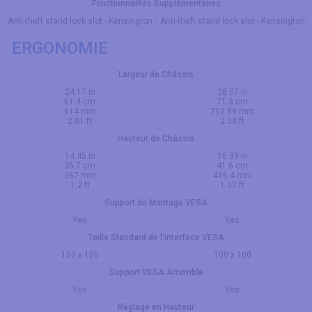
Fonctionnalités Supplémentaires
Anti-theft stand lock slot - Kensington
Anti-theft stand lock slot - Kensington
ERGONOMIE
Largeur de Châssis
24.17 in
28.07 in
61.4 cm
71.3 cm
614 mm
712.89 mm
2.01 ft
2.34 ft
Hauteur de Châssis
14.45 in
16.39 in
36.7 cm
41.6 cm
367 mm
416.4 mm
1.2 ft
1.37 ft
Support de Montage VESA
Yes
Yes
Taille Standard de l'interface VESA
100 x 100
100 x 100
Support VESA Amovible
Yes
Yes
Réglage en Hauteur