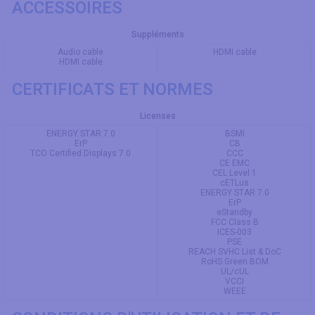
ACCESSOIRES
Suppléments
Audio cable
HDMI cable
HDMI cable
CERTIFICATS ET NORMES
Licenses
ENERGY STAR 7.0
BSMI
ErP
CB
TCO Certified Displays 7.0
CCC
CE EMC
CEL Level 1
cETLus
ENERGY STAR 7.0
ErP
eStandby
FCC Class B
ICES-003
PSE
REACH SVHC List & DoC
RoHS Green BOM
UL/cUL
VCCI
WEEE