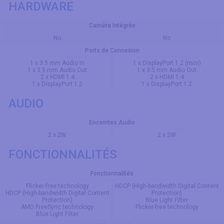
HARDWARE
Caméra Intégrée
No
No
Ports de Connexion
1 x 3.5 mm Audio In
1 x DisplayPort 1.2 (mini)
1 x 3.5 mm Audio Out
1 x 3.5 mm Audio Out
2 x HDMI 1.4
2 x HDMI 1.4
1 x DisplayPort 1.2
1 x DisplayPort 1.2
AUDIO
Enceintes Audio
2 x 2W
2 x 2W
FONCTIONNALITÉS
Fonctionnalités
Flicker-free technology
HDCP (High-bandwidth Digital Content
HDCP (High-bandwidth Digital Content
Protection)
Protection)
Blue Light Filter
AMD FreeSync technology
Flicker-free technology
Blue Light Filter