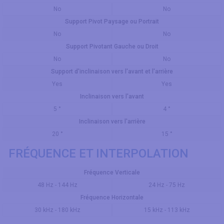
No
No
Support Pivot Paysage ou Portrait
No
No
Support Pivotant Gauche ou Droit
No
No
Support d'inclinaison vers l'avant et l'arrière
Yes
Yes
Inclinaison vers l'avant
5 °
4 °
Inclinaison vers l'arrière
20 °
15 °
FRÉQUENCE ET INTERPOLATION
Fréquence Verticale
48 Hz - 144 Hz
24 Hz - 75 Hz
Fréquence Horizontale
30 kHz - 180 kHz
15 kHz - 113 kHz