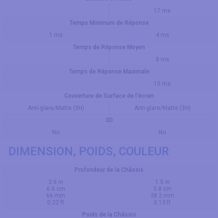
17 ms
Temps Minimum de Réponse
1 ms
4 ms
Temps de Réponse Moyen
8 ms
Temps de Réponse Maximale
15 ms
Couverture de Surface de l'écran
Anti-glare/Matte (3H)
Anti-glare/Matte (3H)
3D
No
No
DIMENSION, POIDS, COULEUR
Profondeur de la Châssis
2.6 in
1.5 in
6.6 cm
3.8 cm
66 mm
38.2 mm
0.22 ft
0.13 ft
Poids de la Châssis