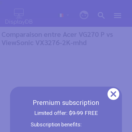
0
Comparaison entre Acer VG270 P vs
ViewSonic VX3276-2K-mhd
Premium subscription
Limited offer:
$9.99
FREE
Subscription benefits: