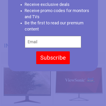
Receive exclusive deals
Receive promo codes for monitors
and TVs
Be the first to read our premium
content
INFORMATIONS GÉNÉRALES
Numéro de Modèle
Subscribe
Acer VG270 P
ViewSonic VX3276-2K-mhd