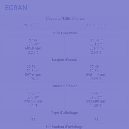
ECRAN
Classe de Taille d'écran
27" (inches)
32" (inches)
Taille Diagonale
27 in
31.54 in
68.6 cm
80.1 cm
685.8 mm
801 mm
2.25 ft
2.63 ft
Largeur d'écran
23.53 in
27.48 in
59.8 cm
69.8 cm
597.6 mm
698.112 mm
1.96 ft
2.29 ft
Hauteur d'écran
13.23 in
15.46 in
33.6 cm
39.3 cm
336.15 mm
392.688 mm
1.1 ft
1.29 ft
Type d'affichage
IPS
IPS
Profondeur d'affichage