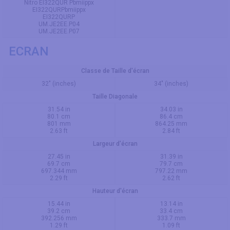
Nitro EI322QUR Pbmiippx
EI322QURPbmiippx
EI322QURP
UM.JE2EE.P04
UM.JE2EE.P07
ECRAN
Classe de Taille d'écran
32" (inches)
34" (inches)
Taille Diagonale
31.54 in
34.03 in
80.1 cm
86.4 cm
801 mm
864.25 mm
2.63 ft
2.84 ft
Largeur d'écran
27.45 in
31.39 in
69.7 cm
79.7 cm
697.344 mm
797.22 mm
2.29 ft
2.62 ft
Hauteur d'écran
15.44 in
13.14 in
39.2 cm
33.4 cm
392.256 mm
333.7 mm
1.29 ft
1.09 ft