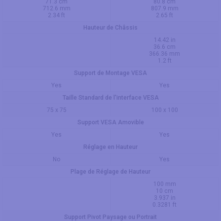
71.3 cm
80.8 cm
712.6 mm
807.9 mm
2.34 ft
2.65 ft
Hauteur de Châssis
14.42 in
36.6 cm
366.36 mm
1.2 ft
Support de Montage VESA
Yes
Yes
Taille Standard de l'interface VESA
75 x 75
100 x 100
Support VESA Amovible
Yes
Yes
Réglage en Hauteur
No
Yes
Plage de Réglage de Hauteur
100 mm
10 cm
3.937 in
0.3281 ft
Support Pivot Paysage ou Portrait