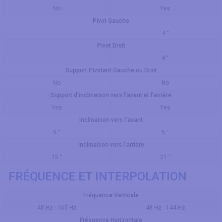
No
Yes
Pivot Gauche
4 °
Pivot Droit
4 °
Support Pivotant Gauche ou Droit
No
No
Support d'inclinaison vers l'avant et l'arrière
Yes
Yes
Inclinaison vers l'avant
5 °
5 °
Inclinaison vers l'arrière
15 °
21 °
FRÉQUENCE ET INTERPOLATION
Fréquence Verticale
48 Hz - 165 Hz
48 Hz - 144 Hz
Fréquence Horizontale