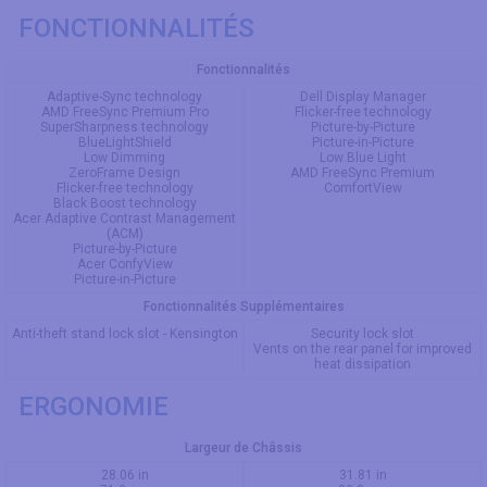
FONCTIONNALITÉS
Fonctionnalités
Adaptive-Sync technology
Dell Display Manager
AMD FreeSync Premium Pro
Flicker-free technology
SuperSharpness technology
Picture-by-Picture
BlueLightShield
Picture-in-Picture
Low Dimming
Low Blue Light
ZeroFrame Design
AMD FreeSync Premium
Flicker-free technology
ComfortView
Black Boost technology
Acer Adaptive Contrast Management
(ACM)
Picture-by-Picture
Acer ConfyView
Picture-in-Picture
Fonctionnalités Supplémentaires
Anti-theft stand lock slot - Kensington
Security lock slot
Vents on the rear panel for improved
heat dissipation
ERGONOMIE
Largeur de Châssis
28.06 in
31.81 in