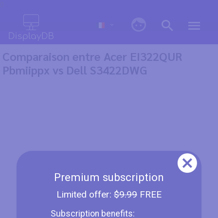
0
Comparaison entre Acer EI322QUR
Pbmiippx vs Dell S3422DWG
Premium subscription
Limited offer:
$9.99
FREE
Subscription benefits: