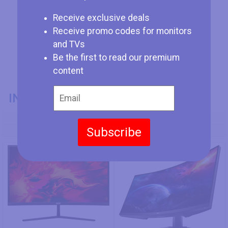
Receive exclusive deals
Receive promo codes for monitors
and TVs
Be the first to read our premium
content
INFORMATIONS GÉNÉRALES
Numéro de Modèle
Subscribe
Acer EI322QUR Pbmiippx
Dell S3422DWG