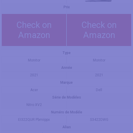
Prix
Check on
Check on
Amazon
Amazon
Type
Monitor
Monitor
Année
2021
2021
Marque
Acer
Dell
Série de Modèles
Nitro XV2
Numéro de Modèle
EI322QUR Pbmiippx
S3422DWG
Alias