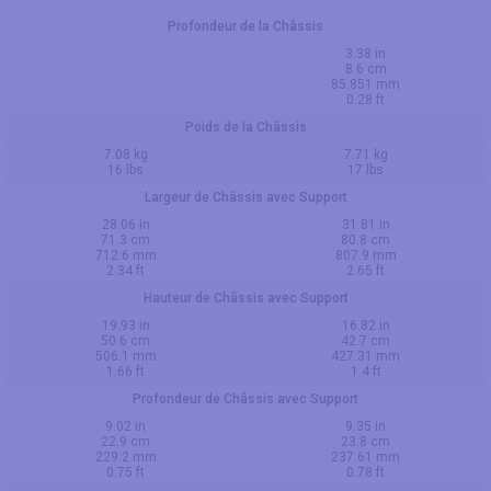
Profondeur de la Châssis
3.38 in
8.6 cm
85.851 mm
0.28 ft
Poids de la Châssis
7.08 kg
7.71 kg
16 lbs
17 lbs
Largeur de Châssis avec Support
28.06 in
31.81 in
71.3 cm
80.8 cm
712.6 mm
807.9 mm
2.34 ft
2.65 ft
Hauteur de Châssis avec Support
19.93 in
16.82 in
50.6 cm
42.7 cm
506.1 mm
427.31 mm
1.66 ft
1.4 ft
Profondeur de Châssis avec Support
9.02 in
9.35 in
22.9 cm
23.8 cm
229.2 mm
237.61 mm
0.75 ft
0.78 ft