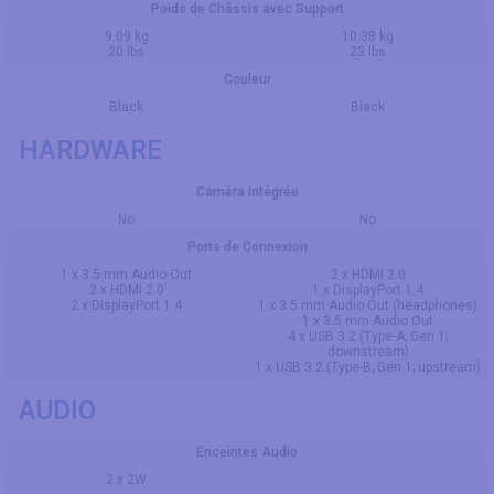
Poids de Châssis avec Support
9.09 kg
10.38 kg
20 lbs
23 lbs
Couleur
Black
Black
HARDWARE
Caméra Intégrée
No
No
Ports de Connexion
1 x 3.5 mm Audio Out
2 x HDMI 2.0
2 x HDMI 2.0
1 x DisplayPort 1.4
2 x DisplayPort 1.4
1 x 3.5 mm Audio Out (headphones)
1 x 3.5 mm Audio Out
4 x USB 3.2 (Type-A; Gen 1;
downstream)
1 x USB 3.2 (Type-B; Gen 1; upstream)
AUDIO
Enceintes Audio
2 x 2W