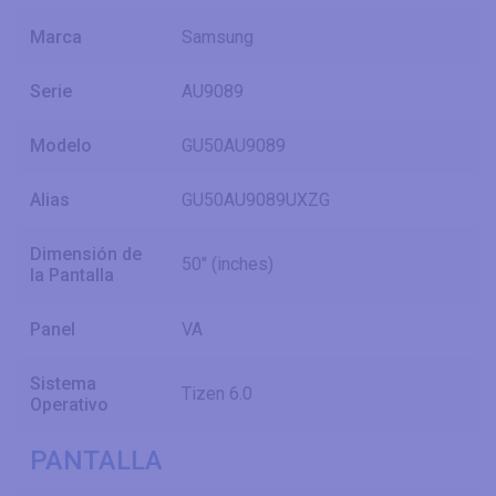
Marca
Samsung
Serie
AU9089
Modelo
GU50AU9089
Alias
GU50AU9089UXZG
Dimensión de
50" (inches)
la Pantalla
Panel
VA
Sistema
Tizen 6.0
Operativo
PANTALLA