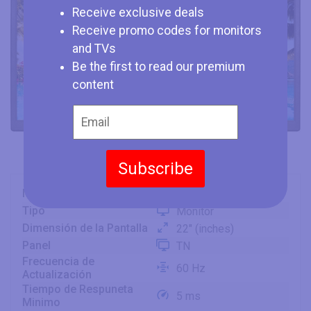
Receive exclusive deals
Receive promo codes for monitors
and TVs
Be the first to read our premium
content
Subscribe
Marca
Yashi
Tipo
Monitor
Dimensión de la Pantalla
22" (inches)
Panel
TN
Frecuencia de
60 Hz
Actualización
Tiempo de Respuneta
5 ms
Minimo