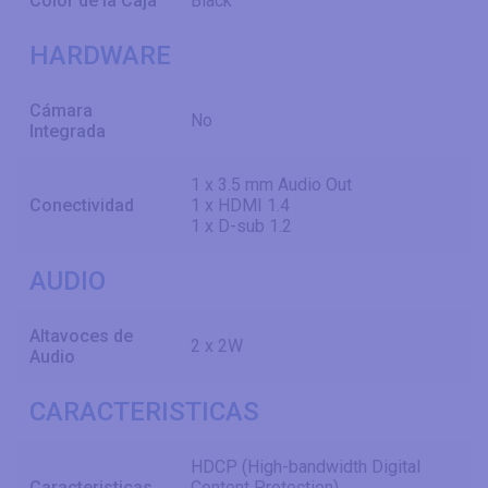
Color de la Caja
Black
HARDWARE
Cámara
No
Integrada
1 x 3.5 mm Audio Out
Conectividad
1 x HDMI 1.4
1 x D-sub 1.2
AUDIO
Altavoces de
2 x 2W
Audio
CARACTERISTICAS
HDCP (High-bandwidth Digital
Caracteristicas
Content Protection)