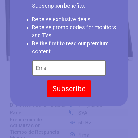
Subscription benefits:
Receive exclusive deals
Receive promo codes for monitors
and TVs
Be the first to read our premium
content
Subscribe
Marca
Wasabi Mango
Tipo
Monitor
Dimensión de la Pantalla
34" (inches)
Panel
SVA
Frecuencia de
60 Hz
Actualización
Tiempo de Respuneta
4 ms
Minimo