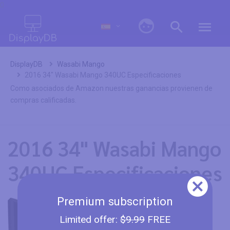
0
DisplayDB
Wasabi Mango
2016 34" Wasabi Mango 340UC Especificaciones
Como asociados de Amazon nuestras ganancias provienen de
compras calificadas.
2016 34" Wasabi Mango
340UC Especificaciones
Premium subscription
Limited offer:
$9.99
FREE