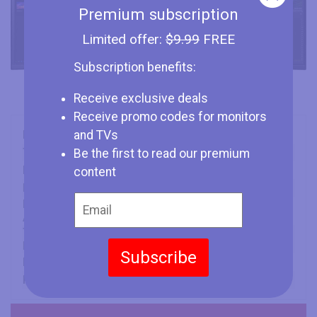
Premium subscription
Limited offer:
$9.99
FREE
Subscription benefits:
Receive exclusive deals
Receive promo codes for monitors
Marca
and TVs
LG
Tipo
Monitor
Be the first to read our premium
Dimensión de la Pantalla
38" (inches)
content
Panel
IPS
Frecuencia de
144 Hz
Actualización
Tiempo de Respuneta
1 ms
Minimo
Subscribe
Formato de la Pantallo
24:10
Resolucion de la Pantalla
3840 x 1600