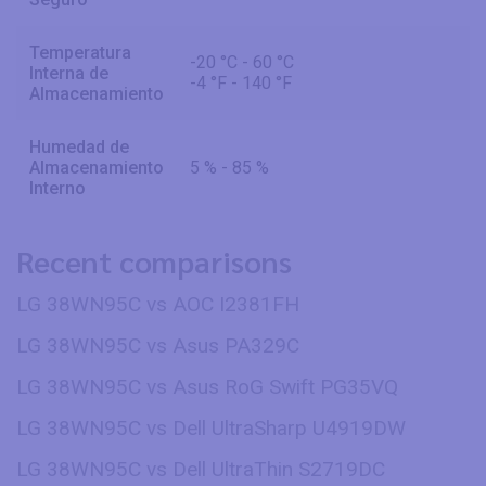
Temperatura
-20 °C - 60 °C
Interna de
-4 °F - 140 °F
Almacenamiento
Humedad de
Almacenamiento
5 % - 85 %
Interno
Recent comparisons
LG 38WN95C vs AOC I2381FH
LG 38WN95C vs Asus PA329C
LG 38WN95C vs Asus RoG Swift PG35VQ
LG 38WN95C vs Dell UltraSharp U4919DW
LG 38WN95C vs Dell UltraThin S2719DC