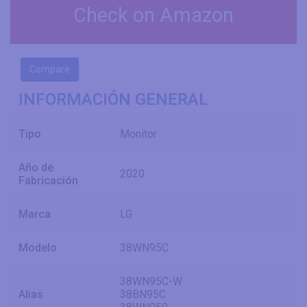
Check on Amazon
Compare
INFORMACIÓN GENERAL
Tipo
Monitor
Año de
2020
Fabricación
Marca
LG
Modelo
38WN95C
38WN95C-W
Alias
38BN95C