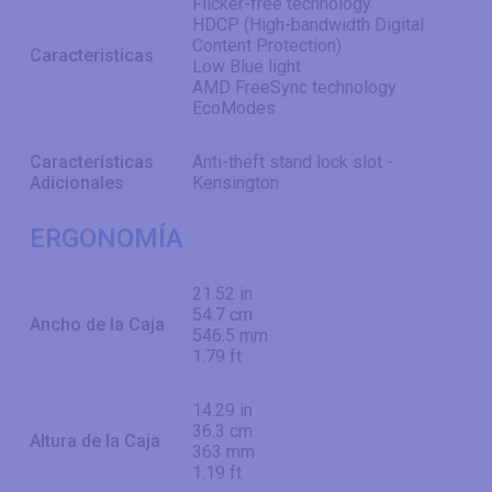
Flicker-free technology
HDCP (High-bandwidth Digital
Content Protection)
Caracteristicas
Low Blue light
AMD FreeSync technology
EcoModes
Características
Anti-theft stand lock slot -
Adicionales
Kensington
ERGONOMÍA
21.52 in
54.7 cm
Ancho de la Caja
546.5 mm
1.79 ft
14.29 in
36.3 cm
Altura de la Caja
363 mm
1.19 ft