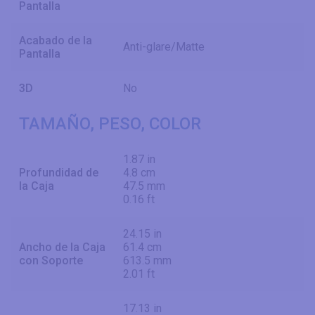
Pantalla
Acabado de la
Anti-glare/Matte
Pantalla
3D
No
TAMAÑO, PESO, COLOR
1.87 in
Profundidad de
4.8 cm
la Caja
47.5 mm
0.16 ft
24.15 in
Ancho de la Caja
61.4 cm
con Soporte
613.5 mm
2.01 ft
17.13 in