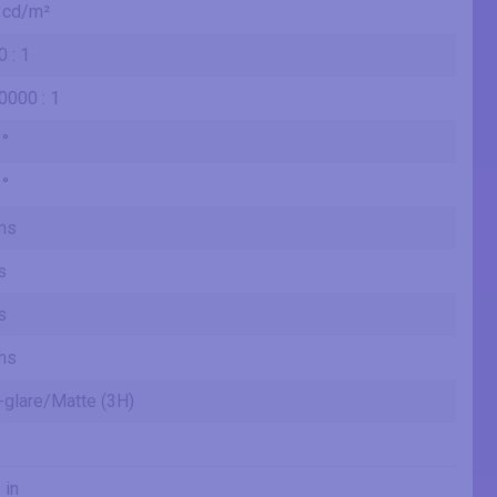
 cd/m²
 : 1
0000 : 1
 °
 °
ms
s
s
ms
-glare/Matte (3H)
 in