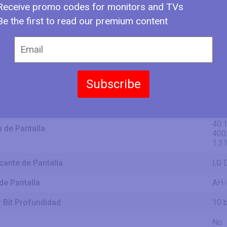
Receive promo codes for monitors and TVs
29.7
Be the first to read our premium content
75.
ño Diagonal
756
2.48
25.2
64.
 de Pantalla
Subscribe
641
2.1 
15.7
40.
a de Pantalla
400
1.31
cante de Pantalla
LG 
de Pantalla
AH-
 Bit Profundidad
10 b
No