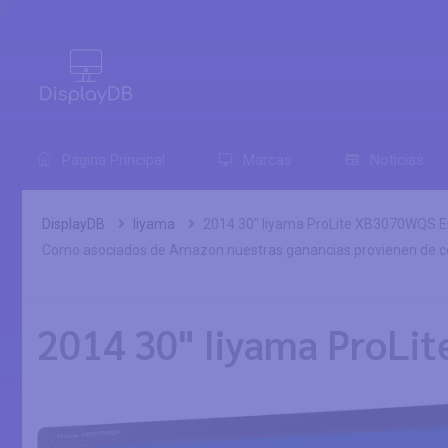
0
Pagina Principal
Marcas
Noticias
DisplayDB
Iiyama
2014 30" Iiyama ProLite XB3070WQS E
Como asociados de Amazon nuestras ganancias provienen de co
2014 30" Iiyama ProLi