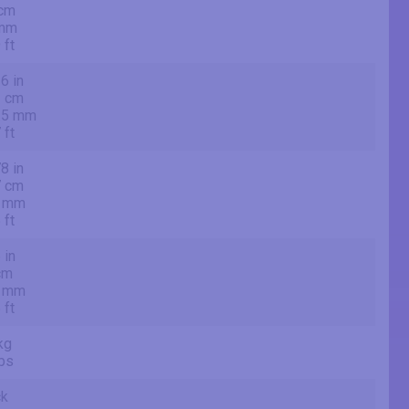
 cm
mm
 ft
6 in
3 cm
.5 mm
 ft
8 in
7 cm
 mm
 ft
 in
cm
 mm
 ft
kg
lbs
ck