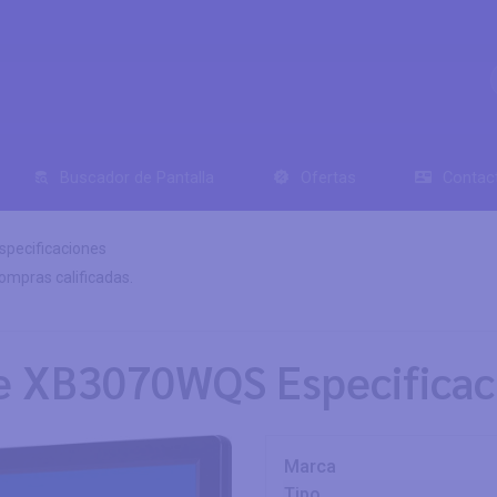
Buscador de Pantalla
Ofertas
Contac
specificaciones
mpras calificadas.
te XB3070WQS Especificac
Marca
Tipo