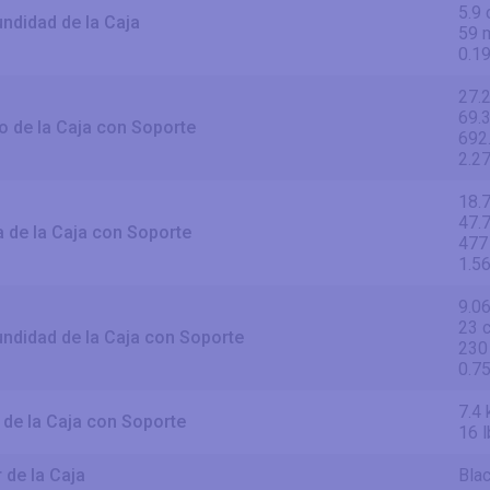
5.9
ndidad de la Caja
59 
0.19
27.2
69.
 de la Caja con Soporte
692
2.27
18.7
47.
a de la Caja con Soporte
477
1.56
9.06
23 
ndidad de la Caja con Soporte
230
0.75
7.4 
de la Caja con Soporte
16 
 de la Caja
Bla