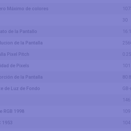
ro Máximo de colores
107
30
to de la Pantallo
16:
ucion de la Pantalla
256
lla Pixel Pitch
0.2
dad de Pixels
101
rción de la Pantalla
80.
te de Luz de Fondo
GB-
B
146
e RGB 1998
109
 1953
104