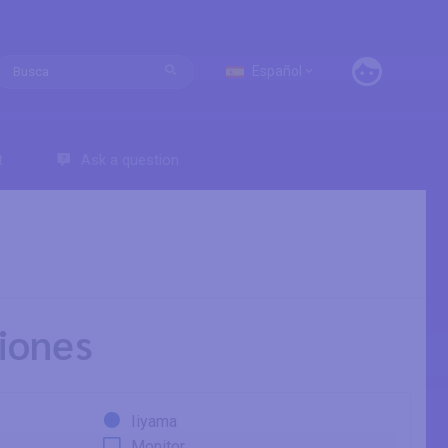
Español
t
Ask a question
iones
Iiyama
Monitor