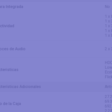
ra Integrada
No
1 x
1 x 
ctividad
1 x
1 x
1 x 
voces de Audio
2 x
HDC
Low 
teristicas
Eco
Flic
terísticas Adicionales
Anti
27.2
69.
 de la Caja
692
2.27