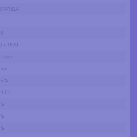
3741824
10
0 x 1600
51 mm
 ppi
86 %
r LED
 %
 %
 %