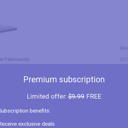
Mon
de Fabricación
201
a
Iiy
Premium subscription
lo
Pro
XB3
Limited offer:
$9.99
FREE
sión de la Pantalla
30" 
Subscription benefits:
l
AH-
Receive exclusive deals
año
30" 