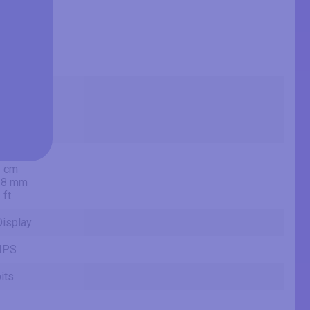
7 in
6 cm
.2 mm
 ft
5 in
1 cm
.28 mm
ft
8 in
1 cm
.8 mm
 ft
Display
IPS
its