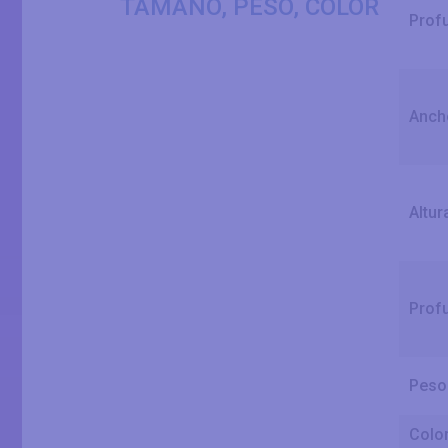
TAMAÑO, PESO, COLOR
Profu
Ancho
Altur
Profu
Peso 
Color