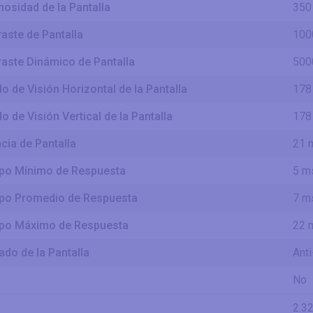
osidad de la Pantalla
350
aste de Pantalla
1000
aste Dinámico de Pantalla
500
o de Visión Horizontal de la Pantalla
178
o de Visión Vertical de la Pantalla
178
cia de Pantalla
21 
po Mínimo de Respuesta
5 m
po Promedio de Respuesta
7 m
po Máximo de Respuesta
22 
do de la Pantalla
Anti
No
2.32