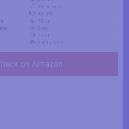
30" (inches)
AH-IPS
ión
75 Hz
nimo
5 ms
16:10
2560 x 1600
heck on Amazon