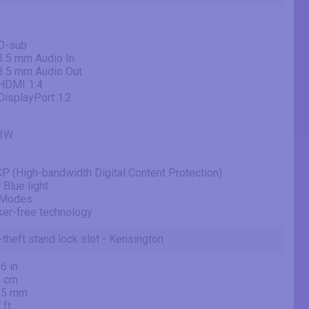
 D-sub
3.5 mm Audio In
 3.5 mm Audio Out
 HDMI 1.4
DisplayPort 1.2
 3W
P (High-bandwidth Digital Content Protection)
Blue light
Modes
ker-free technology
-theft stand lock slot - Kensington
6 in
3 cm
.5 mm
 ft