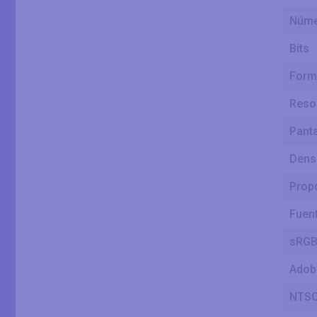
Núme
Bits
Forma
Resol
Panta
Densi
Propo
Fuen
sRG
Adob
NTSC