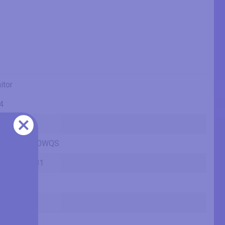
itor
4
ama
Lite XB3070WQS
070WQS-B1
(inches)
IPS
(inches)