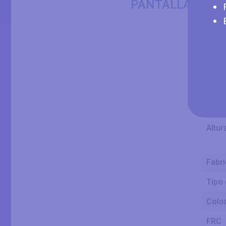
PANTALLA
Tama
Ancho
Altur
Fabri
Tipo 
Color
FRC