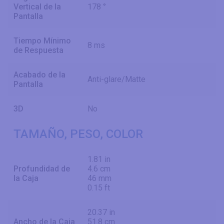
Vertical de la
178 °
Pantalla
Tiempo Mínimo
8 ms
de Respuesta
Acabado de la
Anti-glare/Matte
Pantalla
3D
No
TAMAÑO, PESO, COLOR
1.81 in
Profundidad de
4.6 cm
la Caja
46 mm
0.15 ft
20.37 in
Ancho de la Caja
51.8 cm