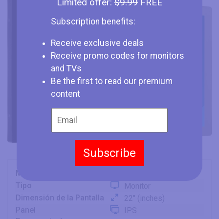
Limited offer:
$9.99
FREE
Subscription benefits:
Receive exclusive deals
Receive promo codes for monitors
and TVs
Be the first to read our premium
content
Subscribe
Marca
Iiyama
Tipo
Monitor
Dimensión de la Pantalla
22" (inches)
Panel
IPS