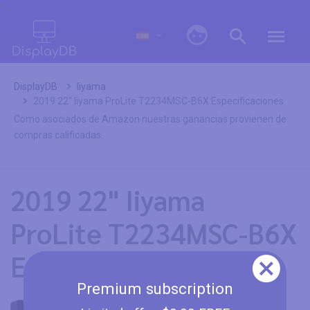
0
DisplayDB
Iiyama
2019 22" Iiyama ProLite T2234MSC-B6X Especificaciones
Como asociados de Amazon nuestras ganancias provienen de
compras calificadas.
2019 22" Iiyama
ProLite T2234MSC-B6X
Especificaciones
Premium subscription