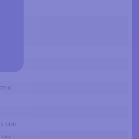
736 mm
ft
 in
 cm
664 mm
s
7216
 x 1440
3 mm