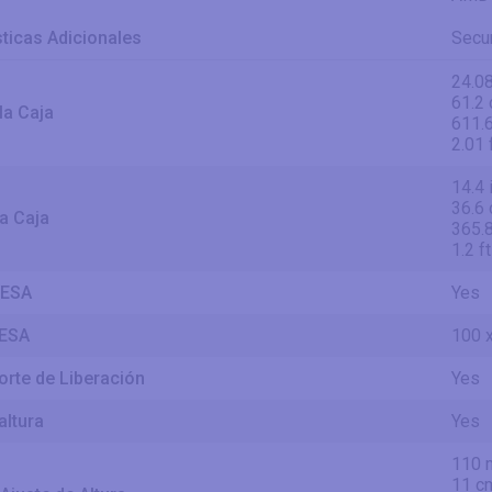
sticas Adicionales
Secur
24.08
61.2
la Caja
611.
2.01 
14.4 
36.6
la Caja
365.
1.2 ft
VESA
Yes
VESA
100 
rte de Liberación
Yes
altura
Yes
110
11 c