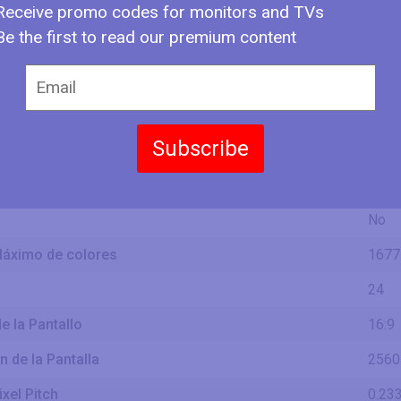
Pantalla
Receive promo codes for monitors and TVs
596.
1.96 
Be the first to read our premium content
13.22
33.6
Pantalla
335.
1.1 ft
Subscribe
ntalla
IPS
 Profundidad
8 bit
No
áximo de colores
1677
24
e la Pantallo
16:9
 de la Pantalla
2560
ixel Pitch
0.23