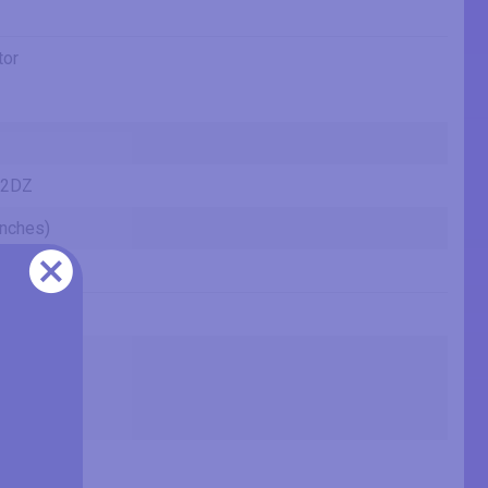
tor
22DZ
inches)
inches)
 in
 cm
66 mm
ft
 in
 cm