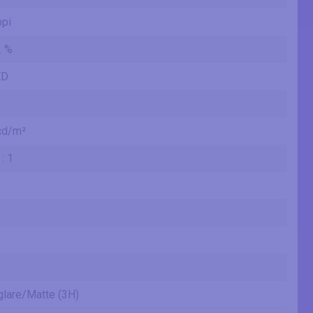
ppi
2 %
ED
cd/m²
: 1
glare/Matte (3H)