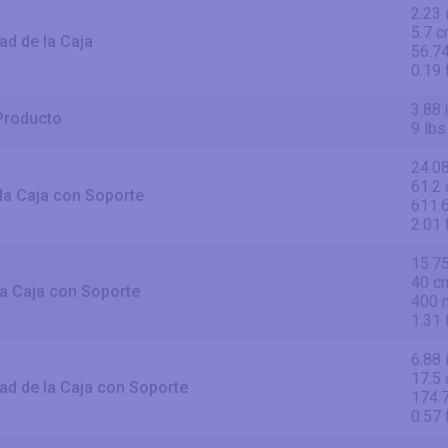
2.23 
5.7 
ad de la Caja
56.7
0.19 
3.88 
Producto
9 lbs
24.08
61.2
la Caja con Soporte
611.
2.01 
15.75
40 c
la Caja con Soporte
400
1.31 
6.88 
17.5
ad de la Caja con Soporte
174.
0.57 