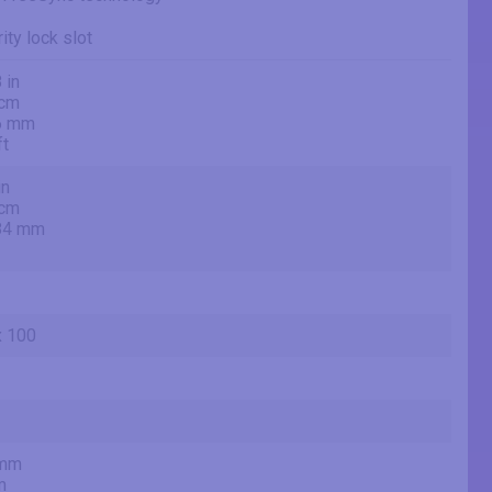
ity lock slot
 in
 cm
6 mm
ft
in
 cm
84 mm
x 100
 mm
m