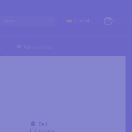
Español
t
Ask a question
Dell
Monitor