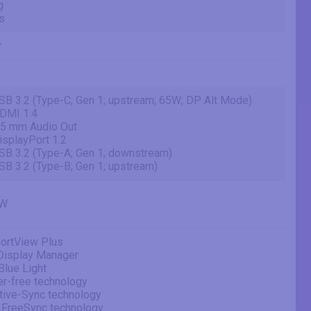
g
s
r
SB 3.2 (Type-C; Gen 1; upstream; 65W; DP Alt Mode)
HDMI 1.4
.5 mm Audio Out
isplayPort 1.2
SB 3.2 (Type-A; Gen 1; downstream)
SB 3.2 (Type-B; Gen 1; upstream)
5W
ortView Plus
 Display Manager
Blue Light
er-free technology
tive-Sync technology
FreeSync technology