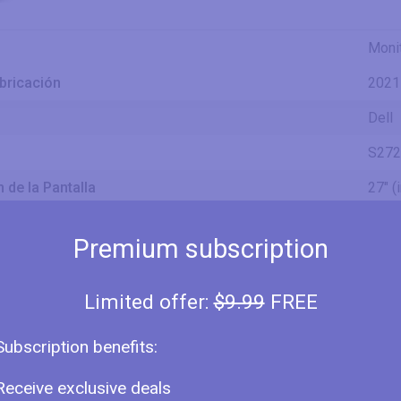
Moni
bricación
2021
Dell
S27
 de la Pantalla
27" (
IPS
Premium subscription
27" (
26.96
Limited offer:
$9.99
FREE
68.5
iagonal
684.
2.25 
Subscription benefits:
23.49
Receive exclusive deals
59.7