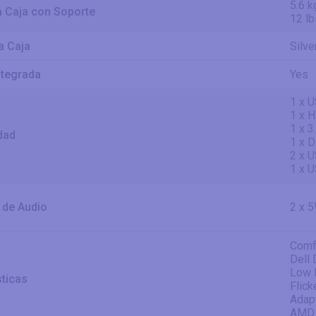
5.6 k
a Caja con Soporte
12 lb
a Caja
Silve
ntegrada
Yes
1 x U
1 x 
1 x 3
dad
1 x D
2 x U
1 x U
 de Audio
2 x 
Comf
Dell
Low 
sticas
Flick
Adap
AMD 