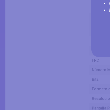
Ancho de 
Altura de 
Tipo de Pa
Color Bit
FRC
Número M
Bits
Formato d
Resolucion
Pantalla P