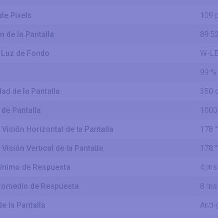
de Pixels
109 
 de la Pantalla
89.5
 Luz de Fondo
W-L
99 %
ad de la Pantalla
350 
 de Pantalla
1000 
Visión Horizontal de la Pantalla
178 °
Visión Vertical de la Pantalla
178 °
ínimo de Respuesta
4 ms
romedio de Respuesta
8 ms
e la Pantalla
Anti-