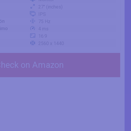
27" (inches)
IPS
ión
75 Hz
nimo
4 ms
16:9
2560 x 1440
heck on Amazon