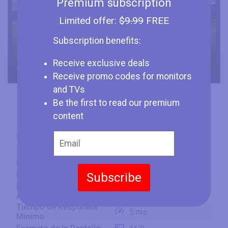
Premium subscription
Limited offer:
$9.99
FREE
Subscription benefits:
Receive exclusive deals
Receive promo codes for monitors
and TVs
Be the first to read our premium
content
Marca
Dell
Tipo
Monitor
Dimensión de la Pantalla
24" (inches)
Panel
Subscribe
IPS
Frecuencia de
76 Hz
Actualización
Tiempo de Respuneta
5 ms
Minimo