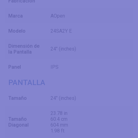
Fabricación
Marca
AOpen
Modelo
24SA2Y E
Dimensión de
24" (inches)
la Pantalla
Panel
IPS
PANTALLA
Tamaño
24" (inches)
23.78 in
Tamaño
60.4 cm
Diagonal
604 mm
1.98 ft