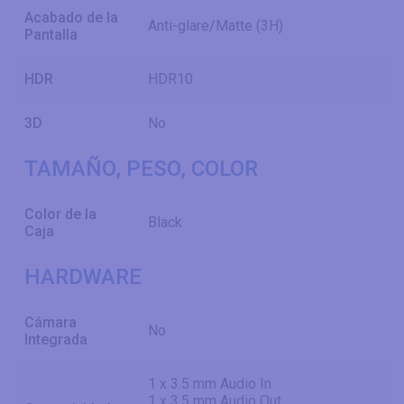
Acabado de la
Anti-glare/Matte (3H)
Pantalla
HDR
HDR10
3D
No
TAMAÑO, PESO, COLOR
Color de la
Black
Caja
HARDWARE
Cámara
No
Integrada
1 x 3.5 mm Audio In
1 x 3.5 mm Audio Out