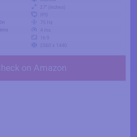
27" (inches)
IPS
ión
75 Hz
nimo
4 ms
16:9
2560 x 1440
heck on Amazon