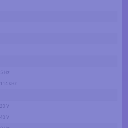
75 Hz
 114 kHz
120 V
240 V