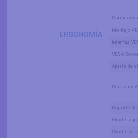
Característ
Montaje V
ERGONOMÍA
Interfaz V
VESA Sopor
Ajuste de a
Rango de Aj
Soporte de 
Pivote Izqu
Pivote Der