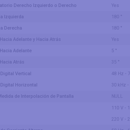
ratorio Derecho Izquierdo o Derecho
Yes
la Izquierda
180 °
 la Derecha
180 °
 Hacia Adelante y Hacia Atrás
Yes
 Hacia Adelante
5 °
 Hacia Atrás
35 °
Digital Vertical
48 Hz - 
Digital Horizontal
30 kHz -
edida de Interpolación de Pantalla
NULL
110 V - 
220 V - 