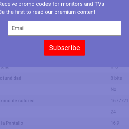
2.25 ft
Receive promo codes for monitors and TVs
Be the first to read our premium content
23.49 in
59.7 cm
antalla
596.736
1.96 ft
13.22 in
33.6 cm
Subscribe
antalla
335.664
1.1 ft
talla
IPS
rofundidad
8 bits
No
ximo de colores
1677721
24
la Pantallo
16:9