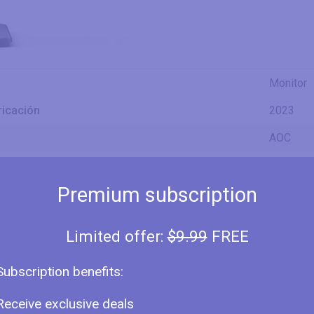
Monitor
ricación
2023
AOC
Q27P3C
Premium subscription
e la Pantalla
27" (inch
IPS
Limited offer:
$9.99
FREE
27" (inch
Subscription benefits:
26.96 in
68.5 cm
agonal
684.66 
Receive exclusive deals