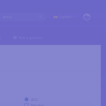
Español
t
Ask a question
AOC
Monitor