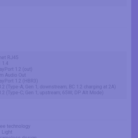
rnet RJ45
 1.4
ayPort 1.2 (out)
mm Audio Out
layPort 1.2 (HBR3)
.2 (Type-A; Gen 1; downstream; BC 1.2 charging at 2A)
3.2 (Type-C; Gen 1; upstream; 65W; DP Alt Mode)
ree technology
 Light
frameless design