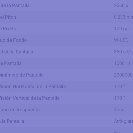
de la Pantalla
2560 x 1
el Pitch
0.233 m
 Pixels
109 ppi
Luz de Fondo
W-LED
 de la Pantalla
350 cd/
e Pantalla
1000 : 1
Dinámico de Pantalla
20000000
isión Horizontal de la Pantalla
178 °
isión Vertical de la Pantalla
178 °
imo de Respuesta
4 ms
la Pantalla
Anti-gla
No