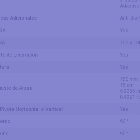
Adaptive
icas Adicionales
Anti-thef
ESA
Yes
ESA
100 x 10
te de Liberación
Yes
ltura
Yes
150 mm
15 cm
uste de Altura
5.9055 in
0.4921 ft
Pivote Horizontal o Vertical
Yes
ierdo
90 °
echo
90 °