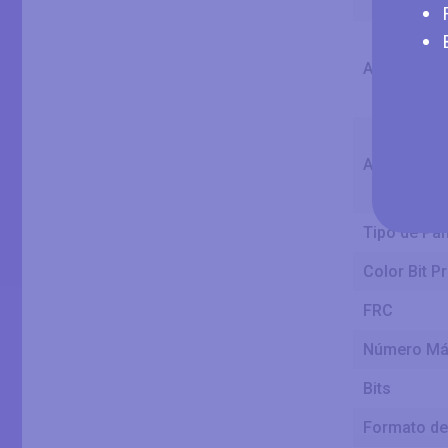
Ancho de P
Altura de P
Tipo de Pan
Color Bit P
FRC
Número Má
Bits
Formato de 