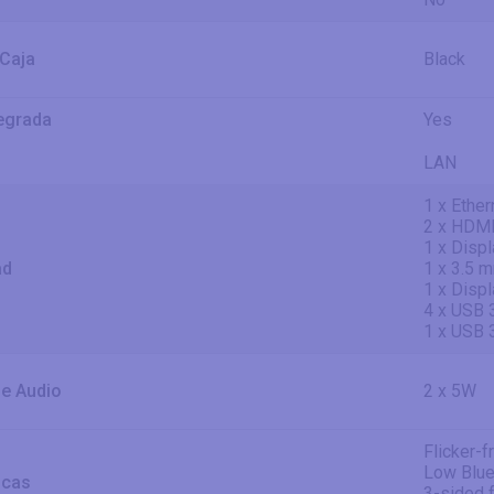
 Caja
Black
egrada
Yes
LAN
1 x Ethe
2 x HDMI
1 x Displ
ad
1 x 3.5 
1 x Disp
4 x USB 3
1 x USB 
de Audio
2 x 5W
Flicker-f
Low Blue
icas
3-sided 