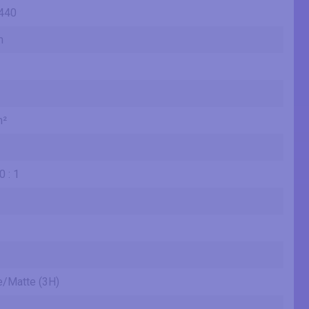
440
m
m²
 : 1
re/Matte (3H)