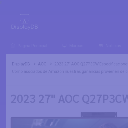
0
Pagina Principal
Marcas
Noticias
DisplayDB
AOC
2023 27" AOC Q27P3CW Especificacione
Como asociados de Amazon nuestras ganancias provienen de co
2023 27" AOC Q27P3CW