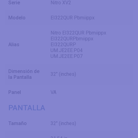
Serie
Nitro XV2
Modelo
EI322QUR Pbmiippx
Nitro EI322QUR Pbmiippx
EI322QURPbmiippx
Alias
EI322QURP
UM.JE2EE.P04
UM.JE2EE.P07
Dimensión de
32" (inches)
la Pantalla
Panel
VA
PANTALLA
Tamaño
32" (inches)