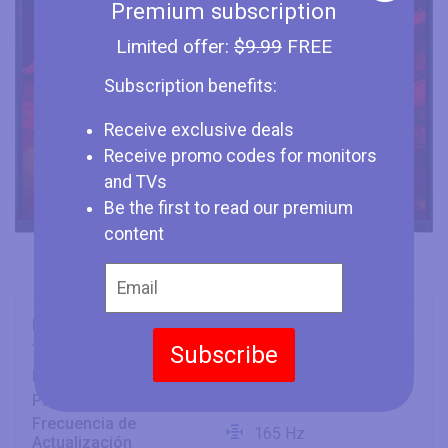
Premium subscription
Limited offer:
$9.99
FREE
Subscription benefits:
Receive exclusive deals
Receive promo codes for monitors
and TVs
Be the first to read our premium
content
Marca
Acer
Subscribe
Tipo
Monitor
Dimensión de la Pantalla
32" (inches)
Panel
VA
Frecuencia de
165 Hz
Actualización