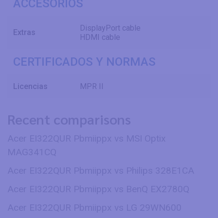
ACCESORIOS
DisplayPort cable
Extras
HDMI cable
CERTIFICADOS Y NORMAS
Licencias
MPR II
Recent comparisons
Acer EI322QUR Pbmiippx vs MSI Optix
MAG341CQ
Acer EI322QUR Pbmiippx vs Philips 328E1CA
Acer EI322QUR Pbmiippx vs BenQ EX2780Q
Acer EI322QUR Pbmiippx vs LG 29WN600