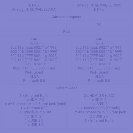
DTMB
Analog (NTSC/PAL/SECAM)
Analog (NTSC/PAL/SECAM)
DTMB
Cámara Integrada
No
Red
LAN
LAN
Wi-Fi
Wi-Fi
802.11a (IEEE 802.11a-1999)
802.11a (IEEE 802.11a-1999)
802.11b (IEEE 802.11b-1999)
802.11b (IEEE 802.11b-1999)
802.11g (IEEE 802.11g-2003)
802.11g (IEEE 802.11g-2003)
802.11n (IEEE 802.11n-2009)
802.11n (IEEE 802.11n-2009)
802.11n 5GHz
802.11n 5GHz
802.11ac (IEEE 802.11ac)
802.11ac (IEEE 802.11ac)
Wi-Fi Direct
Wi-Fi Direct
DLNA
DLNA
Bluetooth 5.0
Bluetooth 5.0
Conectividad
1 x Ethernet RJ45
2 x HDMI 2.0 (CEC)
1 x HDMI 2.0
1 x HDMI 2.1
1 x AV Composite In 3.5 mm jack (mini)
1 x S/PDIF
1 x Antenna (RF)
1 x Antenna (RF) (Female)
1 x Optical Audio Out
1 x AV Composite In 3.5 mm jack
1 x HDMI 2.1
2 x USB 2.0
1 x USB 2.0
1 x Ethernet RJ45
1 x USB 3.0