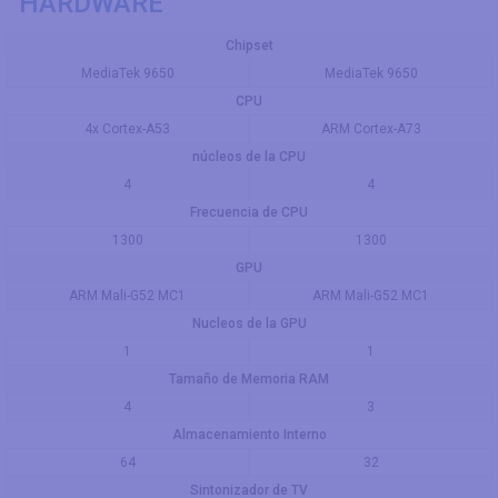
HARDWARE
Chipset
MediaTek 9650
MediaTek 9650
CPU
4x Cortex-A53
ARM Cortex-A73
núcleos de la CPU
4
4
Frecuencia de CPU
1300
1300
GPU
ARM Mali-G52 MC1
ARM Mali-G52 MC1
Nucleos de la GPU
1
1
Tamaño de Memoria RAM
4
3
Almacenamiento Interno
64
32
Sintonizador de TV