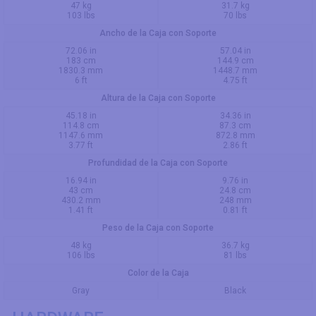
47 kg
31.7 kg
103 lbs
70 lbs
Ancho de la Caja con Soporte
72.06 in
57.04 in
183 cm
144.9 cm
1830.3 mm
1448.7 mm
6 ft
4.75 ft
Altura de la Caja con Soporte
45.18 in
34.36 in
114.8 cm
87.3 cm
1147.6 mm
872.8 mm
3.77 ft
2.86 ft
Profundidad de la Caja con Soporte
16.94 in
9.76 in
43 cm
24.8 cm
430.2 mm
248 mm
1.41 ft
0.81 ft
Peso de la Caja con Soporte
48 kg
36.7 kg
106 lbs
81 lbs
Color de la Caja
Gray
Black