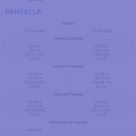
PANTALLA
Tamaño
82" (inches)
65" (inches)
Tamaño Diagonal
81.5 in
64.53 in
207 cm
163.9 cm
2070.1 mm
1639 mm
6.79 ft
5.38 ft
Ancho de Pantalla
71.03 in
56.24 in
180.4 cm
142.8 cm
1804.25 mm
1428.48 mm
5.92 ft
4.69 ft
Altura de Pantalla
39.96 in
31.63 in
101.5 cm
80.4 cm
1014.89 mm
803.52 mm
3.33 ft
2.64 ft
Fabricante de Pantalla
Samsung