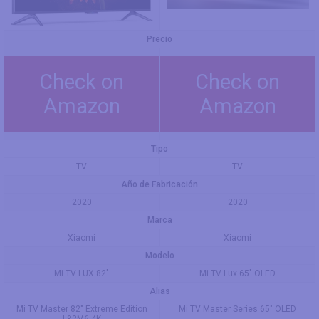
Precio
Check on
Check on
Amazon
Amazon
Tipo
TV
TV
Año de Fabricación
2020
2020
Marca
Xiaomi
Xiaomi
Modelo
Mi TV LUX 82"
Mi TV Lux 65" OLED
Alias
Mi TV Master 82" Extreme Edition
Mi TV Master Series 65" OLED
L82M6-4K