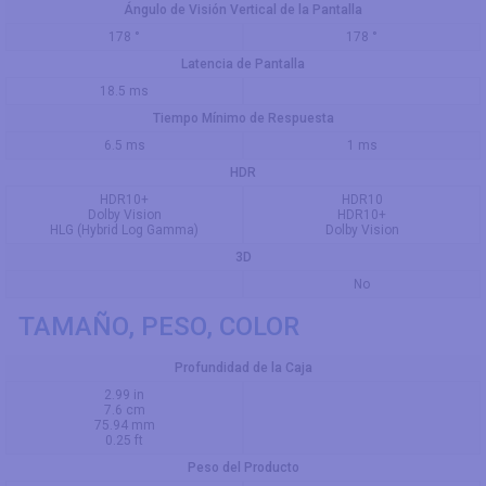
Ángulo de Visión Vertical de la Pantalla
178 °
178 °
Latencia de Pantalla
18.5 ms
Tiempo Mínimo de Respuesta
6.5 ms
1 ms
HDR
HDR10+
HDR10
Dolby Vision
HDR10+
HLG (Hybrid Log Gamma)
Dolby Vision
3D
No
TAMAÑO, PESO, COLOR
Profundidad de la Caja
2.99 in
7.6 cm
75.94 mm
0.25 ft
Peso del Producto