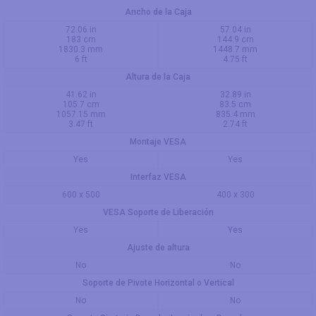
Ancho de la Caja
72.06 in
57.04 in
183 cm
144.9 cm
1830.3 mm
1448.7 mm
6 ft
4.75 ft
Altura de la Caja
41.62 in
32.89 in
105.7 cm
83.5 cm
1057.15 mm
835.4 mm
3.47 ft
2.74 ft
Montaje VESA
Yes
Yes
Interfaz VESA
600 x 500
400 x 300
VESA Soporte de Liberación
Yes
Yes
Ajuste de altura
No
No
Soporte de Pivote Horizontal o Vertical
No
No