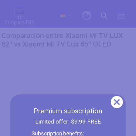
0
Comparación entre Xiaomi Mi TV LUX
82" vs Xiaomi Mi TV Lux 65" OLED
Premium subscription
Limited offer:
$9.99
FREE
Subscription benefits: