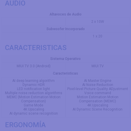
AUDIO
Altavoces de Audio
2 x 10W
Subwoofer Incorporado
1 x 20
CARACTERISTICAS
Sistema Operativo
MIUI TV 3.0 (Android)
MIUI TV
Caracteristicas
AI deep learning algorithm
AI Master Engine
Dynamic HDR
AI Noise Reduction
LED notification light
Pixel-level Picture Quality ADjustment
Multiple noise reduction algorithms
Voice command
MEMC (Motion Estimation Motion
Motion Estimation Motion
Compensation)
Compensation (MEMC)
Game Mode
4K Upscaling
4K Upscaling
AI Dynamic Scene Recognition
AI dynamic scene recognition
ERGONOMÍA