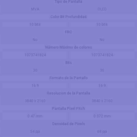
Tipo de Pantalla
MVA
OLED
Color Bit Profundidad
10 bits
10 bits
FRC
No
No
Número Máximo de colores
1073741824
1073741824
Bits
30
30
Formato de la Pantallo
16:9
16:9
Resolucion de la Pantalla
3840 x 2160
3840 x 2160
Pantalla Pixel Pitch
0.47 mm
0.372 mm
Densidad de Pixels
54 ppi
68 ppi