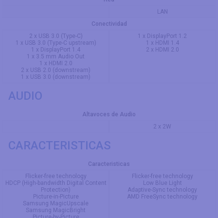
LAN
Conectividad
2 x USB 3.0 (Type-C)
1 x DisplayPort 1.2
1 x USB 3.0 (Type-C upstream)
1 x HDMI 1.4
1 x DisplayPort 1.4
2 x HDMI 2.0
1 x 3.5 mm Audio Out
1 x HDMI 2.0
2 x USB 2.0 (downstream)
1 x USB 3.0 (downstream)
AUDIO
Altavoces de Audio
2 x 2W
CARACTERISTICAS
Caracteristicas
Flicker-free technology
Flicker-free technology
HDCP (High-bandwidth Digital Content
Low Blue Light
Protection)
Adaptive-Sync technology
Picture-in-Picture
AMD FreeSync technology
Samsung MagicUpscale
Samsung MagicBright
Picture-by-Picture