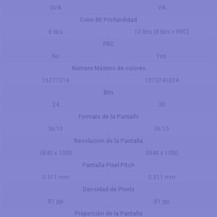
SVA
VA
Color Bit Profundidad
8 bits
10 bits (8 bits + FRC)
FRC
No
Yes
Número Máximo de colores
16777216
1073741824
Bits
24
30
Formato de la Pantallo
36:10
36:10
Resolucion de la Pantalla
3840 x 1080
3840 x 1080
Pantalla Pixel Pitch
0.311 mm
0.311 mm
Densidad de Pixels
81 ppi
81 ppi
Proporción de la Pantalla