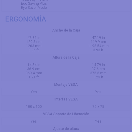
Eco Saving Plus
Eye Saver Mode
ERGONOMÍA
Ancho de la Caja
47.36 in
47.19 in
120.3 cm
119.9 cm
1203 mm
1198.54 mm
3.95 ft
3.93 ft
Altura de la Caja
14.54 in
14.79 in
36.9 cm
37.6 cm
369.4 mm
375.6 mm
1.21 ft
1.23 ft
Montaje VESA
Yes
Yes
Interfaz VESA
100 x 100
75 x 75
VESA Soporte de Liberación
Yes
Yes
Ajuste de altura