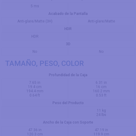
5 ms
Acabado de la Pantalla
Anti-glare/Matte (3H)
Anti-glare/Matte
HDR
HDR
3D
No
No
TAMAÑO, PESO, COLOR
Profundidad de la Caja
7.65 in
6.31 in
19.4 cm
16 cm
194.4 mm
160.2 mm
0.64 ft
0.53 ft
Peso del Producto
11 kg
24 lbs
Ancho de la Caja con Soporte
47.36 in
47.19 in
120.3 cm
119.9 cm