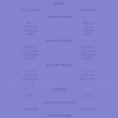
Tamaño
49" (inches)
49" (inches)
Tamaño Diagonal
49 in
48.82 in
124.5 cm
124 cm
1244.6 mm
1240 mm
4.08 ft
4.07 ft
Ancho de Pantalla
47.08 in
47.08 in
119.6 cm
119.6 cm
1195.78 mm
1195.78 mm
3.92 ft
3.92 ft
Altura de Pantalla
13.24 in
13.24 in
33.6 cm
33.6 cm
336.31 mm
336.31 mm
1.1 ft
1.1 ft
Curvatura
1800
1800
Fabricante de Pantalla
Samsung
Samsung
Tipo de Pantalla