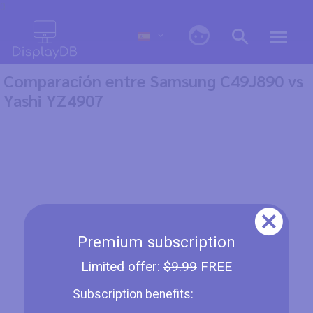
0
Comparación entre Samsung C49J890 vs
Yashi YZ4907
Premium subscription
Limited offer:
$9.99
FREE
Subscription benefits: