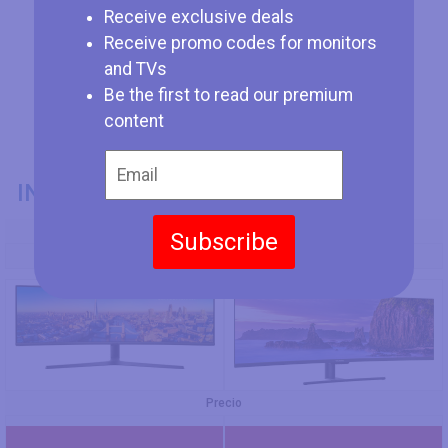
Receive exclusive deals
Receive promo codes for monitors
and TVs
Be the first to read our premium
content
INFORMACIÓN GENERAL
Modelo
Subscribe
Samsung C49J890
Yashi YZ4907
Precio