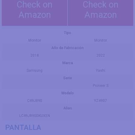
Check on
Check on
Amazon
Amazon
Tipo
Monitor
Monitor
Año de Fabricación
2018
2022
Marca
Samsung
Yashi
Serie
Pioneer S
Modelo
C49J890
YZ4907
Alias
LC49J890DKUXEN
PANTALLA