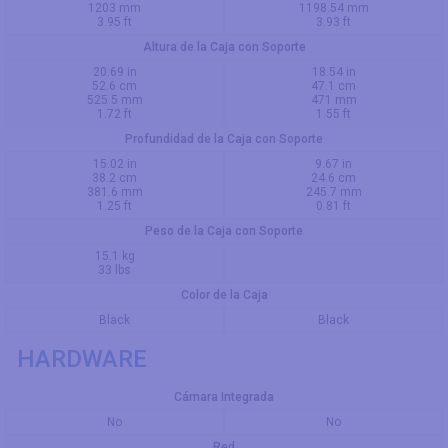
1203 mm
1198.54 mm
3.95 ft
3.93 ft
Altura de la Caja con Soporte
20.69 in
18.54 in
52.6 cm
47.1 cm
525.5 mm
471 mm
1.72 ft
1.55 ft
Profundidad de la Caja con Soporte
15.02 in
9.67 in
38.2 cm
24.6 cm
381.6 mm
245.7 mm
1.25 ft
0.81 ft
Peso de la Caja con Soporte
15.1 kg
33 lbs
Color de la Caja
Black
Black
HARDWARE
Cámara Integrada
No
No
Red