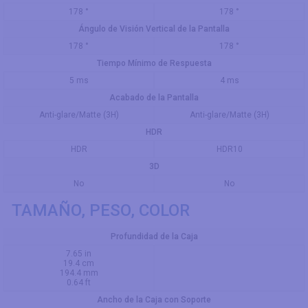
178 °
178 °
Ángulo de Visión Vertical de la Pantalla
178 °
178 °
Tiempo Mínimo de Respuesta
5 ms
4 ms
Acabado de la Pantalla
Anti-glare/Matte (3H)
Anti-glare/Matte (3H)
HDR
HDR
HDR10
3D
No
No
TAMAÑO, PESO, COLOR
Profundidad de la Caja
7.65 in
19.4 cm
194.4 mm
0.64 ft
Ancho de la Caja con Soporte