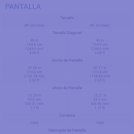
PANTALLA
Tamaño
49" (inches)
49" (inches)
Tamaño Diagonal
49 in
49 in
124.5 cm
124.5 cm
1244.6 mm
1244.6 mm
4.08 ft
4.08 ft
Ancho de Pantalla
47.08 in
47.17 in
119.6 cm
119.8 cm
1195.78 mm
1198.08 mm
3.92 ft
3.93 ft
Altura de Pantalla
13.24 in
13.27 in
33.6 cm
33.7 cm
336.31 mm
336.96 mm
1.1 ft
1.11 ft
Curvatura
1800
1800
Fabricante de Pantalla