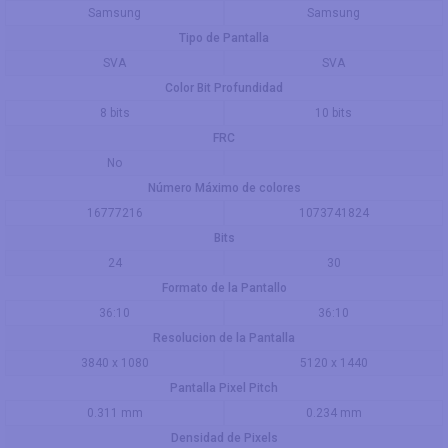
Samsung
Samsung
Tipo de Pantalla
SVA
SVA
Color Bit Profundidad
8 bits
10 bits
FRC
No
Número Máximo de colores
16777216
1073741824
Bits
24
30
Formato de la Pantallo
36:10
36:10
Resolucion de la Pantalla
3840 x 1080
5120 x 1440
Pantalla Pixel Pitch
0.311 mm
0.234 mm
Densidad de Pixels