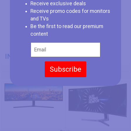
Receive exclusive deals
Receive promo codes for monitors
and TVs
Be the first to read our premium
content
INFORMACIÓN GENERAL
Subscribe
Modelo
Samsung C49J890
Samsung CRG9 49