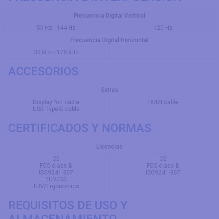
Frecuencia Digital Vertical
50 Hz - 144 Hz
120 Hz
Frecuencia Digital Horizontal
30 kHz - 170 kHz
ACCESORIOS
Extras
DisplayPort cable
HDMI cable
USB Type-C cable
CERTIFICADOS Y NORMAS
Licencias
CE
CE
FCC class B
FCC class B
ISO9241-307
ISO9241-307
TÜV/GS
TÜV/Ergonomics
REQUISITOS DE USO Y
ALMACENAMIENTO