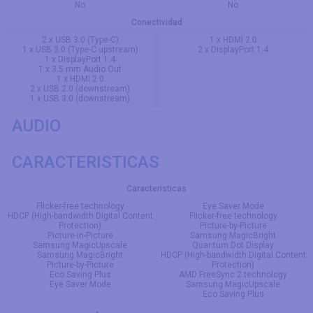
No
No
Conectividad
2 x USB 3.0 (Type-C)
1 x HDMI 2.0
1 x USB 3.0 (Type-C upstream)
2 x DisplayPort 1.4
1 x DisplayPort 1.4
1 x 3.5 mm Audio Out
1 x HDMI 2.0
2 x USB 2.0 (downstream)
1 x USB 3.0 (downstream)
AUDIO
CARACTERISTICAS
Caracteristicas
Flicker-free technology
Eye Saver Mode
HDCP (High-bandwidth Digital Content
Flicker-free technology
Protection)
Picture-by-Picture
Picture-in-Picture
Samsung MagicBright
Samsung MagicUpscale
Quantum Dot Display
Samsung MagicBright
HDCP (High-bandwidth Digital Content
Picture-by-Picture
Protection)
Eco Saving Plus
AMD FreeSync 2 technology
Eye Saver Mode
Samsung MagicUpscale
Eco Saving Plus