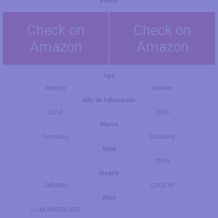
Precio
Check on
Check on
Amazon
Amazon
Tipo
Monitor
Monitor
Año de Fabricación
2018
2019
Marca
Samsung
Samsung
Serie
CRG9
Modelo
C49J890
CRG9 49
Alias
LC49J890DKUXEN