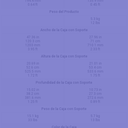
194.4 mm
135.9 mm
0.64 ft
0.45 ft
Peso del Producto
5.3 kg
12 lbs
Ancho de la Caja con Soporte
47.36 in
27.96 in
120.3 cm
71 cm
1203 mm
710.1 mm
3.95 ft
2.33 ft
Altura de la Caja con Soporte
20.69 in
21.01 in
52.6 cm
53.4 cm
525.5 mm
533.6 mm
1.72 ft
1.75 ft
Profundidad de la Caja con Soporte
15.02 in
10.73 in
38.2 cm
27.3 cm
381.6 mm
272.6 mm
1.25 ft
0.89 ft
Peso de la Caja con Soporte
15.1 kg
5.7 kg
33 lbs
13 lbs
Color de la Caja