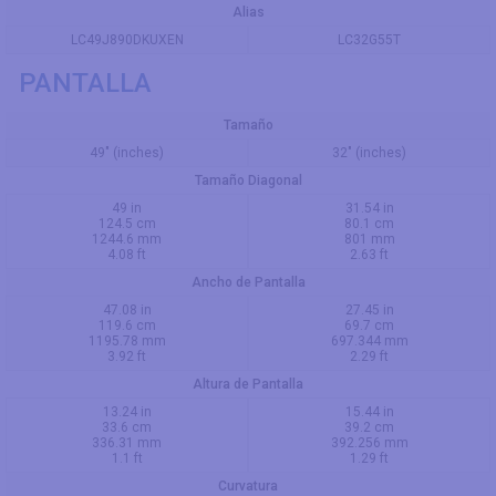
Alias
LC49J890DKUXEN
LC32G55T
PANTALLA
Tamaño
49" (inches)
32" (inches)
Tamaño Diagonal
49 in
31.54 in
124.5 cm
80.1 cm
1244.6 mm
801 mm
4.08 ft
2.63 ft
Ancho de Pantalla
47.08 in
27.45 in
119.6 cm
69.7 cm
1195.78 mm
697.344 mm
3.92 ft
2.29 ft
Altura de Pantalla
13.24 in
15.44 in
33.6 cm
39.2 cm
336.31 mm
392.256 mm
1.1 ft
1.29 ft
Curvatura