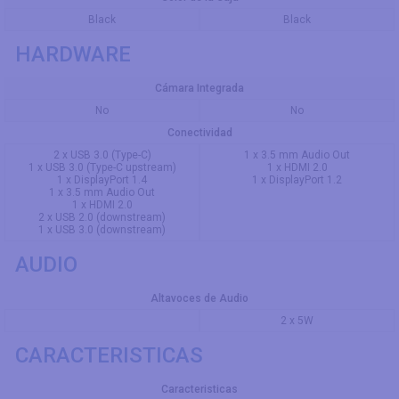
Black
Black
HARDWARE
Cámara Integrada
No
No
Conectividad
2 x USB 3.0 (Type-C)
1 x 3.5 mm Audio Out
1 x USB 3.0 (Type-C upstream)
1 x HDMI 2.0
1 x DisplayPort 1.4
1 x DisplayPort 1.2
1 x 3.5 mm Audio Out
1 x HDMI 2.0
2 x USB 2.0 (downstream)
1 x USB 3.0 (downstream)
AUDIO
Altavoces de Audio
2 x 5W
CARACTERISTICAS
Caracteristicas