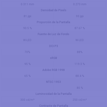
0.311 mm
0.273 mm
Densidad de Pixels
81 ppi
93 ppi
Proporción de la Pantalla
90.5 %
87.67 %
Fuente de Luz de Fondo
W-LED
W-LED
DCI P3
70%
88%
sRGB
95 %
119.3 %
Adobe RGB 1998
65 %
88.4 %
NTSC 1953
80 %
Luminosidad de la Pantalla
300 cd/m²
250 cd/m²
Contraste de Pantalla