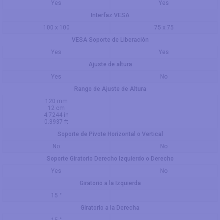
Yes
Yes
Interfaz VESA
100 x 100
75 x 75
VESA Soporte de Liberación
Yes
Yes
Ajuste de altura
Yes
No
Rango de Ajuste de Altura
120 mm
12 cm
4.7244 in
0.3937 ft
Soporte de Pivote Horizontal o Vertical
No
No
Soporte Giratorio Derecho Izquierdo o Derecho
Yes
No
Giratorio a la Izquierda
15 °
Giratorio a la Derecha