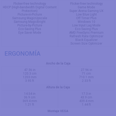
Flicker-free technology
Flicker-free technology
HDCP (High-bandwidth Digital Content
Game Mode
Protection)
Super Arena Gaming UX
Picture-in-Picture
Low Blue Light
Samsung MagicUpscale
Off Timer Plus
Samsung MagicBright
Windows 10
Picture-by-Picture
Low Input Lag Mode
Eco Saving Plus
Eco Saving Plus
Eye Saver Mode
AMD FreeSync Premium
Refresh Rate Optimizer
Black Equalizer
Screen Size Optimizer
ERGONOMÍA
Ancho de la Caja
47.36 in
27.96 in
120.3 cm
71 cm
1203 mm
710.1 mm
3.95 ft
2.33 ft
Altura de la Caja
14.54 in
17.3 in
36.9 cm
43.9 cm
369.4 mm
439.4 mm
1.21 ft
1.44 ft
Montaje VESA