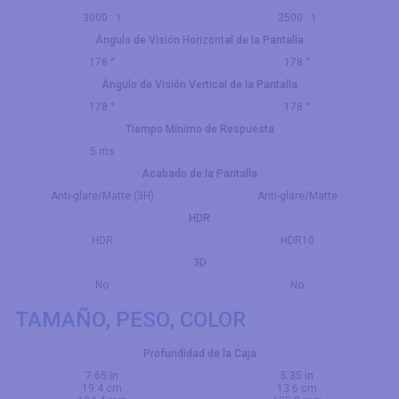
3000 : 1
2500 : 1
Ángulo de Visión Horizontal de la Pantalla
178 °
178 °
Ángulo de Visión Vertical de la Pantalla
178 °
178 °
Tiempo Mínimo de Respuesta
5 ms
Acabado de la Pantalla
Anti-glare/Matte (3H)
Anti-glare/Matte
HDR
HDR
HDR10
3D
No
No
TAMAÑO, PESO, COLOR
Profundidad de la Caja
7.65 in
5.35 in
19.4 cm
13.6 cm