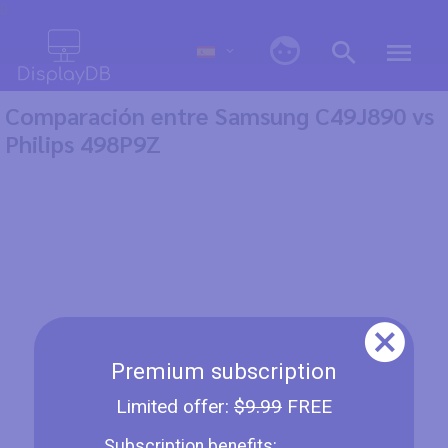
0
Comparación entre Samsung C49J890 vs
Philips 498P9Z
Premium subscription
Limited offer:
$9.99
FREE
Subscription benefits: