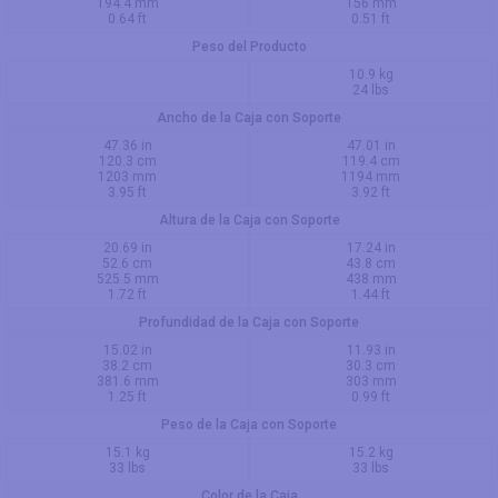
194.4 mm
156 mm
0.64 ft
0.51 ft
Peso del Producto
10.9 kg
24 lbs
Ancho de la Caja con Soporte
47.36 in
47.01 in
120.3 cm
119.4 cm
1203 mm
1194 mm
3.95 ft
3.92 ft
Altura de la Caja con Soporte
20.69 in
17.24 in
52.6 cm
43.8 cm
525.5 mm
438 mm
1.72 ft
1.44 ft
Profundidad de la Caja con Soporte
15.02 in
11.93 in
38.2 cm
30.3 cm
381.6 mm
303 mm
1.25 ft
0.99 ft
Peso de la Caja con Soporte
15.1 kg
15.2 kg
33 lbs
33 lbs
Color de la Caja