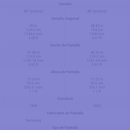
Tamaño
49" (inches)
49" (inches)
Tamaño Diagonal
49 in
48.82 in
124.5 cm
124 cm
1244.6 mm
1240 mm
4.08 ft
4.07 ft
Ancho de Pantalla
47.08 in
46.93 in
119.6 cm
119.2 cm
1195.78 mm
1191.94 mm
3.92 ft
3.91 ft
Altura de Pantalla
13.24 in
13.22 in
33.6 cm
33.6 cm
336.31 mm
335.7 mm
1.1 ft
1.1 ft
Curvatura
1800
1800
Fabricante de Pantalla
Samsung
Tipo de Pantalla