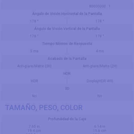
80000000 : 1
Ángulo de Visión Horizontal de la Pantalla
178 °
178 °
Ángulo de Visión Vertical de la Pantalla
178 °
178 °
Tiempo Mínimo de Respuesta
5 ms
4 ms
Acabado de la Pantalla
Anti-glare/Matte (3H)
Anti-glare/Matte (2H)
HDR
HDR
DisplayHDR 400
3D
No
No
TAMAÑO, PESO, COLOR
Profundidad de la Caja
7.65 in
6.14 in
19.4 cm
15.6 cm