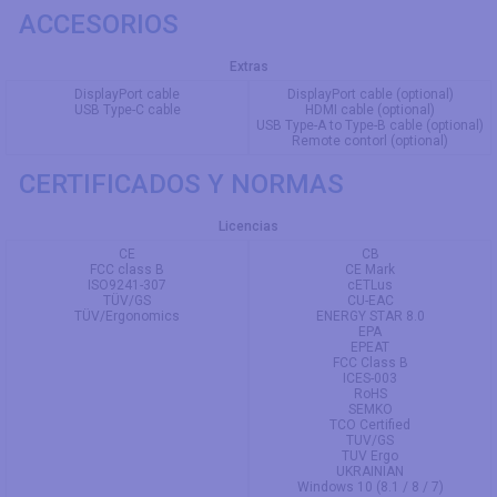
ACCESORIOS
Extras
DisplayPort cable
DisplayPort cable (optional)
USB Type-C cable
HDMI cable (optional)
USB Type-A to Type-B cable (optional)
Remote contorl (optional)
CERTIFICADOS Y NORMAS
Licencias
CE
CB
FCC class B
CE Mark
ISO9241-307
cETLus
TÜV/GS
CU-EAC
TÜV/Ergonomics
ENERGY STAR 8.0
EPA
EPEAT
FCC Class B
ICES-003
RoHS
SEMKO
TCO Certified
TUV/GS
TUV Ergo
UKRAINIAN
Windows 10 (8.1 / 8 / 7)