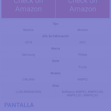
Check on
Check on
Amazon
Amazon
Tipo
Monitor
Monitor
Año de Fabricación
2018
2021
Marca
Samsung
Philips
Serie
P-Line
Modelo
C49J890
498P9Z
Alias
LC49J890DKUXEN
Brilliance 498P9Z; 498P9Z/00;
498P9Z/01; 498P9Z/61
PANTALLA