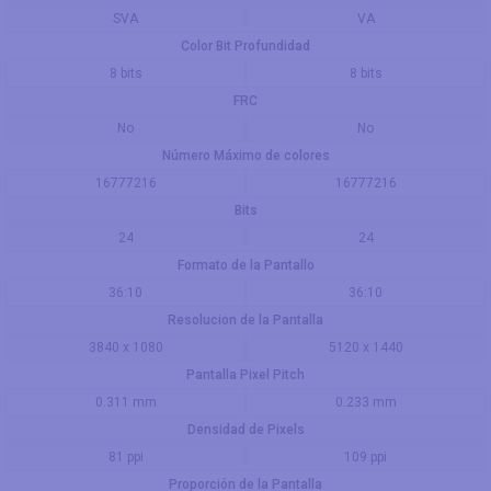
SVA
VA
Color Bit Profundidad
8 bits
8 bits
FRC
No
No
Número Máximo de colores
16777216
16777216
Bits
24
24
Formato de la Pantallo
36:10
36:10
Resolucion de la Pantalla
3840 x 1080
5120 x 1440
Pantalla Pixel Pitch
0.311 mm
0.233 mm
Densidad de Pixels
81 ppi
109 ppi
Proporción de la Pantalla