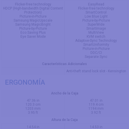
Flicker-free technology
EasyRead
HDCP (High-bandwidth Digital Content
Flicker-free technology
Protection)
SmartControl
Picture-in-Picture
Low Blue Light
Samsung MagicUpscale
Picture-by-Picture
Samsung MagicBright
SuperWide
Picture-by-Picture
SmartImage
Eco Saving Plus
MultiView
Eye Saver Mode
KVM switch
Adaptive-Sync Technology
SmartUniformity
Picture-in-Picture
DDC/CI
Separate Sync
Características Adicionales
Anti-theft stand lock slot - Kensington
ERGONOMÍA
Ancho de la Caja
47.36 in
47.01 in
120.3 cm
119.4 cm
1203 mm
1194 mm
3.95 ft
3.92 ft
Altura de la Caja
14.54 in
14.53 in