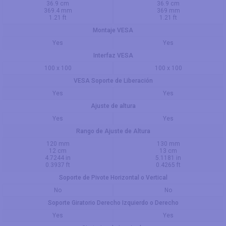
36.9 cm
36.9 cm
369.4 mm
369 mm
1.21 ft
1.21 ft
Montaje VESA
Yes
Yes
Interfaz VESA
100 x 100
100 x 100
VESA Soporte de Liberación
Yes
Yes
Ajuste de altura
Yes
Yes
Rango de Ajuste de Altura
120 mm
130 mm
12 cm
13 cm
4.7244 in
5.1181 in
0.3937 ft
0.4265 ft
Soporte de Pivote Horizontal o Vertical
No
No
Soporte Giratorio Derecho Izquierdo o Derecho
Yes
Yes