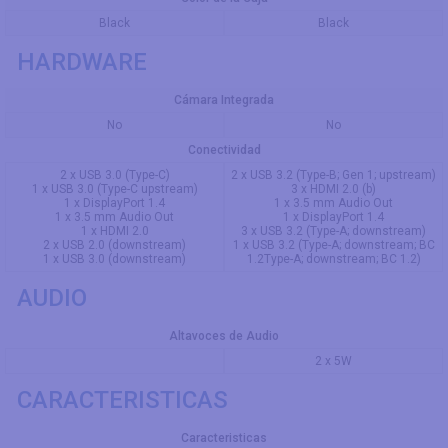
Black
Black
HARDWARE
Cámara Integrada
No
No
Conectividad
2 x USB 3.0 (Type-C)
2 x USB 3.2 (Type-B; Gen 1; upstream)
1 x USB 3.0 (Type-C upstream)
3 x HDMI 2.0 (b)
1 x DisplayPort 1.4
1 x 3.5 mm Audio Out
1 x 3.5 mm Audio Out
1 x DisplayPort 1.4
1 x HDMI 2.0
3 x USB 3.2 (Type-A; downstream)
2 x USB 2.0 (downstream)
1 x USB 3.2 (Type-A; downstream; BC
1 x USB 3.0 (downstream)
1.2Type-A; downstream; BC 1.2)
AUDIO
Altavoces de Audio
2 x 5W
CARACTERISTICAS
Caracteristicas