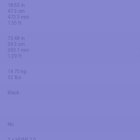
18.63 in
47.3 cm
473.3 mm
1.55 ft
15.48 in
39.3 cm
393.1 mm
1.29 ft
14.75 kg
32 lbs
Black
No
2 x HDMI 2.0