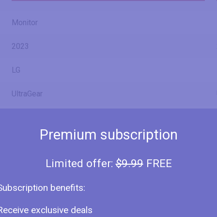
Monitor
2023
LG
UltraGear
49GR85DC
Premium subscription
49GR85DC-B
UltraGear 49GR85DC
Limited offer:
$9.99
FREE
Subscription benefits:
49" (inches)
Receive exclusive deals