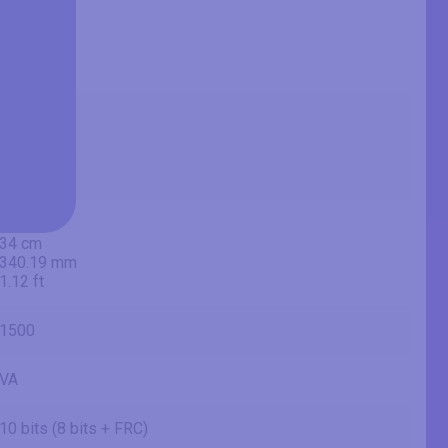
34 in
86.4 cm
863.6 mm
2.83 ft
31.25 in
79.4 cm
793.77 mm
2.6 ft
13.39 in
34 cm
340.19 mm
1.12 ft
1500
VA
10 bits (8 bits + FRC)