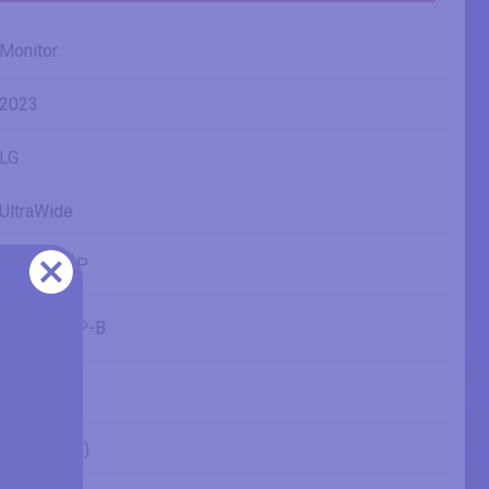
Monitor
2023
LG
UltraWide
34WP65CP
34WP65CP-B
34" (inches)