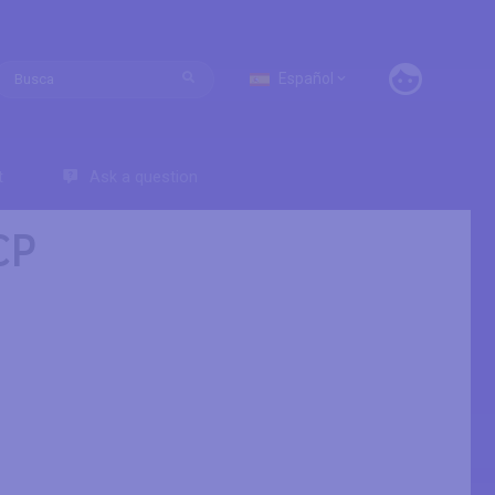
Español
t
Ask a question
CP