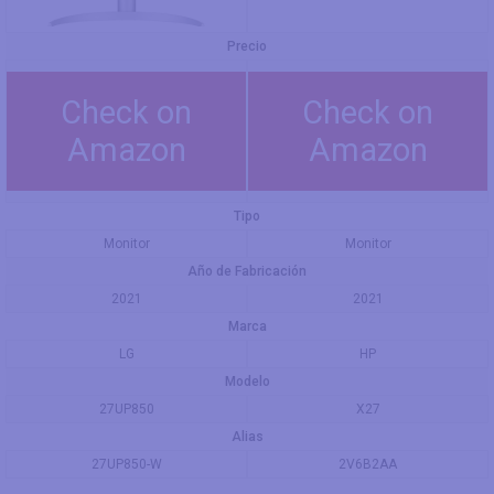
Precio
Check on
Check on
Amazon
Amazon
Tipo
Monitor
Monitor
Año de Fabricación
2021
2021
Marca
LG
HP
Modelo
27UP850
X27
Alias
27UP850-W
2V6B2AA