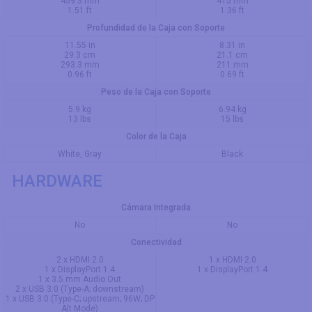
459.3 mm
415 mm
1.51 ft
1.36 ft
Profundidad de la Caja con Soporte
11.55 in
8.31 in
29.3 cm
21.1 cm
293.3 mm
211 mm
0.96 ft
0.69 ft
Peso de la Caja con Soporte
5.9 kg
6.94 kg
13 lbs
15 lbs
Color de la Caja
White, Gray
Black
HARDWARE
Cámara Integrada
No
No
Conectividad
2 x HDMI 2.0
1 x HDMI 2.0
1 x DisplayPort 1.4
1 x DisplayPort 1.4
1 x 3.5 mm Audio Out
2 x USB 3.0 (Type-A; downstream)
1 x USB 3.0 (Type-C; upstream; 96W; DP
Alt Mode)