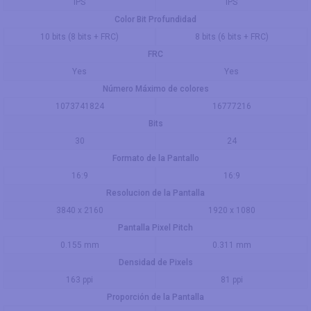
IPS
IPS
Color Bit Profundidad
10 bits (8 bits + FRC)
8 bits (6 bits + FRC)
FRC
Yes
Yes
Número Máximo de colores
1073741824
16777216
Bits
30
24
Formato de la Pantallo
16:9
16:9
Resolucion de la Pantalla
3840 x 2160
1920 x 1080
Pantalla Pixel Pitch
0.155 mm
0.311 mm
Densidad de Pixels
163 ppi
81 ppi
Proporción de la Pantalla