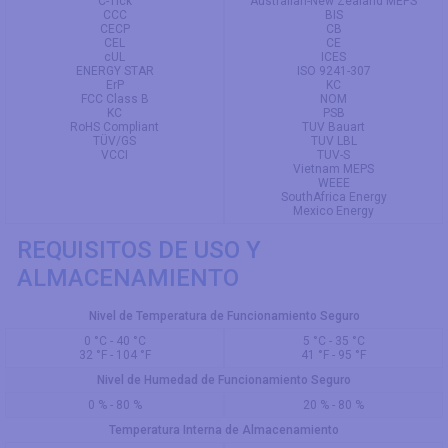
C-Tick
Australian-New Zealand MEPS
CCC
BIS
CECP
CB
CEL
CE
cUL
ICES
ENERGY STAR
ISO 9241-307
ErP
KC
FCC Class B
NOM
KC
PSB
RoHS Compliant
TUV Bauart
TÜV/GS
TUV LBL
VCCI
TUV-S
Vietnam MEPS
WEEE
SouthAfrica Energy
Mexico Energy
REQUISITOS DE USO Y
ALMACENAMIENTO
Nivel de Temperatura de Funcionamiento Seguro
0 °C - 40 °C
5 °C - 35 °C
32 °F - 104 °F
41 °F - 95 °F
Nivel de Humedad de Funcionamiento Seguro
0 % - 80 %
20 % - 80 %
Temperatura Interna de Almacenamiento