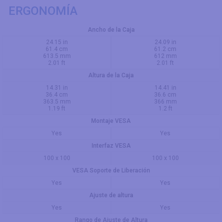
ERGONOMÍA
Ancho de la Caja
24.15 in
24.09 in
61.4 cm
61.2 cm
613.5 mm
612 mm
2.01 ft
2.01 ft
Altura de la Caja
14.31 in
14.41 in
36.4 cm
36.6 cm
363.5 mm
366 mm
1.19 ft
1.2 ft
Montaje VESA
Yes
Yes
Interfaz VESA
100 x 100
100 x 100
VESA Soporte de Liberación
Yes
Yes
Ajuste de altura
Yes
Yes
Rango de Ajuste de Altura