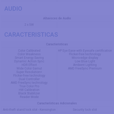
AUDIO
Altavoces de Audio
2 x 5W
CARACTERISTICAS
Caracteristicas
Color Calibrated
HP Eye Ease with Eyesafe certification
Color Weakness
Flicker-free technology
Smart Energy Saving
Micro-edge display
Dynamic Action Sync
Low Blue Light
HDR Effect
Ambient Lighting
Wide Color Gamut
AMD FreeSync Premium
Super Resolution+
Flicker-free technology
Dual Controller
AMD FreeSync technology
True Color Pro
HW Calibration
Black Stabilizer
Reader Mode
Características Adicionales
Anti-theft stand lock slot - Kensington
Security lock slot