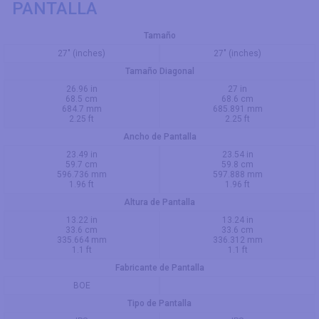
PANTALLA
Tamaño
27" (inches)
27" (inches)
Tamaño Diagonal
26.96 in
27 in
68.5 cm
68.6 cm
684.7 mm
685.891 mm
2.25 ft
2.25 ft
Ancho de Pantalla
23.49 in
23.54 in
59.7 cm
59.8 cm
596.736 mm
597.888 mm
1.96 ft
1.96 ft
Altura de Pantalla
13.22 in
13.24 in
33.6 cm
33.6 cm
335.664 mm
336.312 mm
1.1 ft
1.1 ft
Fabricante de Pantalla
BOE
Tipo de Pantalla