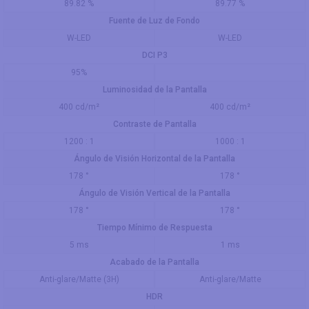
89.82 %
89.77 %
Fuente de Luz de Fondo
W-LED
W-LED
DCI P3
95%
Luminosidad de la Pantalla
400 cd/m²
400 cd/m²
Contraste de Pantalla
1200 : 1
1000 : 1
Ángulo de Visión Horizontal de la Pantalla
178 °
178 °
Ángulo de Visión Vertical de la Pantalla
178 °
178 °
Tiempo Mínimo de Respuesta
5 ms
1 ms
Acabado de la Pantalla
Anti-glare/Matte (3H)
Anti-glare/Matte
HDR