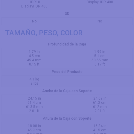
HDR10
DisplayHDR 400
DisplayHDR 400
3D
No
No
TAMAÑO, PESO, COLOR
Profundidad de la Caja
1.79 in
1.99 in
4.5 cm
5.1 cm
45.4 mm
50.55 mm
0.15 ft
0.17 ft
Peso del Producto
4.1 kg
9 lbs
Ancho de la Caja con Soporte
24.15 in
24.09 in
61.4 cm
61.2 cm
613.5 mm
612 mm
2.01 ft
2.01 ft
Altura de la Caja con Soporte
18.08 in
16.34 in
45.9 cm
41.5 cm