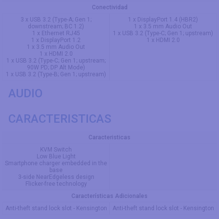
Conectividad
3 x USB 3.2 (Type-A; Gen 1;
1 x DisplayPort 1.4 (HBR2)
downstream; BC 1.2)
1 x 3.5 mm Audio Out
1 x Ethernet RJ45
1 x USB 3.2 (Type-C; Gen 1; upstream)
1 x DisplayPort 1.2
1 x HDMI 2.0
1 x 3.5 mm Audio Out
1 x HDMI 2.0
1 x USB 3.2 (Type-C; Gen 1; upstream;
90W PD; DP Alt Mode)
1 x USB 3.2 (Type-B; Gen 1; upstream)
AUDIO
CARACTERISTICAS
Caracteristicas
KVM Switch
Low Blue Light
Smartphone charger embedded in the
base
3-side NearEdgeless design
Flicker-free technology
Características Adicionales
Anti-theft stand lock slot - Kensington
Anti-theft stand lock slot - Kensington