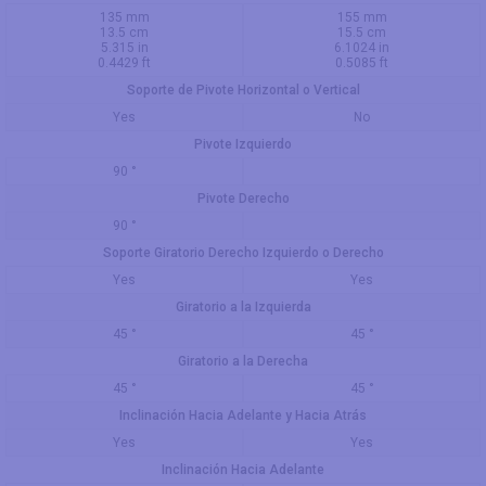
135 mm
155 mm
13.5 cm
15.5 cm
5.315 in
6.1024 in
0.4429 ft
0.5085 ft
Soporte de Pivote Horizontal o Vertical
Yes
No
Pivote Izquierdo
90 °
Pivote Derecho
90 °
Soporte Giratorio Derecho Izquierdo o Derecho
Yes
Yes
Giratorio a la Izquierda
45 °
45 °
Giratorio a la Derecha
45 °
45 °
Inclinación Hacia Adelante y Hacia Atrás
Yes
Yes
Inclinación Hacia Adelante