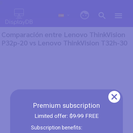
0
Comparación entre Lenovo ThinkVision
P32p-20 vs Lenovo ThinkVision T32h-30
Premium subscription
Limited offer:
$9.99
FREE
Subscription benefits: