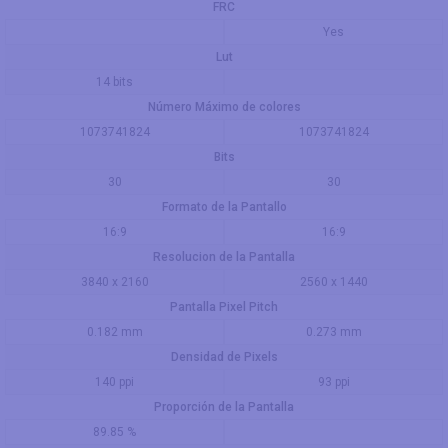
FRC
Yes
Lut
14 bits
Número Máximo de colores
1073741824
1073741824
Bits
30
30
Formato de la Pantallo
16:9
16:9
Resolucion de la Pantalla
3840 x 2160
2560 x 1440
Pantalla Pixel Pitch
0.182 mm
0.273 mm
Densidad de Pixels
140 ppi
93 ppi
Proporción de la Pantalla
89.85 %