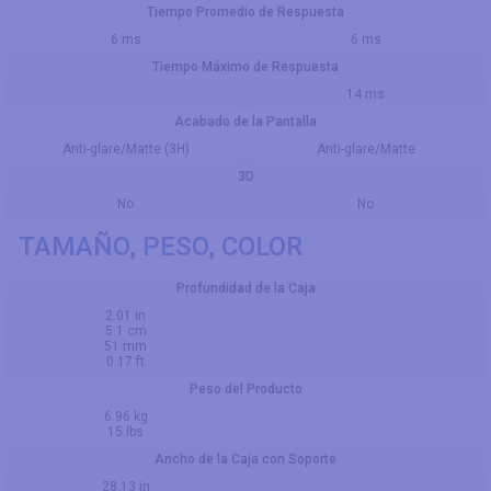
Tiempo Promedio de Respuesta
6 ms
6 ms
Tiempo Máximo de Respuesta
14 ms
Acabado de la Pantalla
Anti-glare/Matte (3H)
Anti-glare/Matte
3D
No
No
TAMAÑO, PESO, COLOR
Profundidad de la Caja
2.01 in
5.1 cm
51 mm
0.17 ft
Peso del Producto
6.96 kg
15 lbs
Ancho de la Caja con Soporte
28.13 in