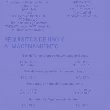
China Energy Efficiency Standard
ENERGY STAR
ENERGY STAR
EPEAT Silver
Epeat Silver
RoHS (EU 2002/95/EC)
RoHS
TCO Certified
TCO Certified Display 8.0
Windows Certification
TCO Edge 2.0
TÜV Rheinland Eye Comfort
WHQL (Windows 10; Windows 8.1;
Windows 8; Windows 7)
REQUISITOS DE USO Y
ALMACENAMIENTO
Nivel de Temperatura de Funcionamiento Seguro
10 °C - 40 °C
0 °C - 45 °C
50 °F - 104 °F
32 °F - 113 °F
Nivel de Humedad de Funcionamiento Seguro
10 % - 80 %
10 % - 80 %
Temperatura Interna de Almacenamiento
-20 °C - 60 °C
-20 °C - 60 °C
-4 °F - 140 °F
-4 °F - 140 °F
Humedad de Almacenamiento Interno
5 % - 95 %
5 % - 95 %