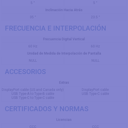
5 °
5 °
Inclinación Hacia Atrás
35 °
23.5 °
FRECUENCIA E INTERPOLACIÓN
Frecuencia Digital Vertical
60 Hz
60 Hz
Unidad de Medida de Interpolación de Pantalla
NULL
NULL
ACCESORIOS
Extras
DisplayPort cable (US and Canada only)
DisplayPort cable
USB Type-A to Type-B cable
USB Type-C cable
USB Type-C to Type-C cable
CERTIFICADOS Y NORMAS
Licencias
CCC
CCC