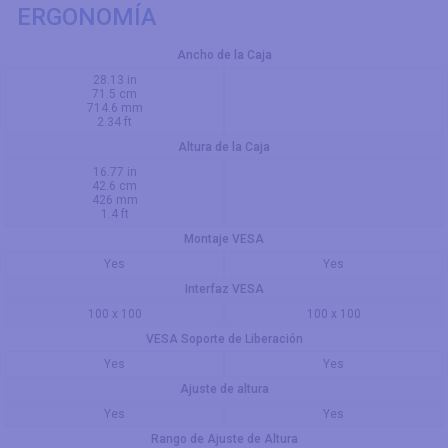
ERGONOMÍA
Ancho de la Caja
28.13 in
71.5 cm
714.6 mm
2.34 ft
Altura de la Caja
16.77 in
42.6 cm
426 mm
1.4 ft
Montaje VESA
Yes
Yes
Interfaz VESA
100 x 100
100 x 100
VESA Soporte de Liberación
Yes
Yes
Ajuste de altura
Yes
Yes
Rango de Ajuste de Altura