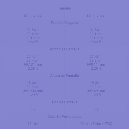
Tamaño
32" (inches)
32" (inches)
Tamaño Diagonal
31.54 in
31.54 in
80.1 cm
80.1 cm
801 mm
801 mm
2.63 ft
2.63 ft
Ancho de Pantalla
27.45 in
27.48 in
69.7 cm
69.8 cm
697.31 mm
698.11 mm
2.29 ft
2.29 ft
Altura de Pantalla
15.44 in
15.46 in
39.2 cm
39.3 cm
392.233 mm
392.69 mm
1.29 ft
1.29 ft
Tipo de Pantalla
IPS
IPS
Color Bit Profundidad
10 bits
10 bits (8 bits + FRC)